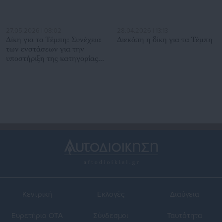
27.05.2026 | 08:02
28.04.2026 | 13:13
Δίκη για τα Τέμπη: Συνέχεια
Διεκόπη η δίκη για τα Τέμπη
των ενστάσεων για την
υποστήριξη της κατηγορίας
με αλλαγές στην αίθουσα
Κεντρική
Εκλογές
Διαύγεια
Ευρετήριο ΟΤΑ
Σύνδεσμοι
Ταυτότητα