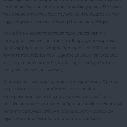
κατά κύριο λόγο τις παραστάσεις των Δικηγορικών Συλλόγων
που αριθμούν περίπου τους πενήντα και του σωματείου των
μηχανοδηγών «Πανελλήνια Ένωση Προσωπικού Έλξης».
Το δημόσιο δήλωσε παράσταση προς υποστήριξη της
κατηγορίας μόνο για τους τρεις σταθμάρχες απογευματινής-
βραδινής βάρδιας της 28ης Φεβρουαρίου του 2023 και για
τον τότε προϊστάμενο του Τμήματος Επιθεώρησης Λάρισας
της Υπηρεσίας Υποστήριξης Κυκλοφορίας (σιδηροδρόμων)
Κεντρικής και Νοτίου Ελλάδος.
Οι συνήγοροι των συγκεκριμένων κατηγορούμενων ζήτησαν
να μην γίνει η δεκτή η παράσταση του δημοσίου
επισημαίνοντας πως τα διαχρονικά κενά στα συστήματα
ασφαλείας του ελληνικού σιδηροδρόμου έπαιξαν καθοριστικό
ρόλο στο να συγκρουστούν οι δύο αμαξοστοιχίες και δεν
οφείλονταν αποκλειστικά στα όποια ατομικά λάθη.