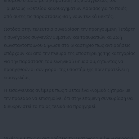
επόμενο στάδιο με την πρόταση της εισαγγελέως του
Τριμελούς Εφετείου Κακουργημάτων Λάρισας για το ποιές
από αυτές τις παραστάσεις θα γίνουν τελικά δεκτές.
Ωστόσο στην τελευταία συνεδρίαση την προηγούμενη Τετάρτη
η συνήγορος συγγενών θυμάτων και τραυματιών κα Ζωή
Κωνσταντοπούλου δήλωσε στο δικαστήριο πως αντιρρήσεις
υπάρχουν και από την πλευρά της υποστήριξης της κατηγορίας
για την παράσταση του ελληνικού δημοσίου, ζητώντας να
προηγηθούν οι συνήγοροι της υποστήριξης πριν προτείνει η
εισαγγελέας.
Η εισαγγελέας ανέφερε πως τίθεται ένα «νομικό ζήτημα» με
την πρόεδρο να επισημαίνει ότι στην επόμενη συνεδρίαση θα
διευκρινιστεί το ποιος τελικά θα προηγηθεί.
Θυμίζουμε πως οι αντιρρήσεις των κατηγορουμένων αφορούν