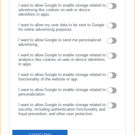
τη βαριά σωματική βλάβη περισσότερων ανθρώπων
I want to allow Google to enable storage related to
advertising like cookies on web or device
και
identifiers in apps.
τη σημαντική βλάβη σε εγκαταστάσεις κοινής
I want to allow my user data to be sent to Google
ωφέλειας, τελεσθείσα και κατ’ εξακολούθηση και από
for online advertising purposes.
κοινού.
ΣΥΝΕΧΙΣΤΕ ΣΤΟ WEBSITE
I want to allow Google to send me personalized
advertising.
Για τα πλημμελήματα της ανθρωποκτονίας από αμέλεια κατά
ΕΓΓΡΑΦΗ
συρροή, της βαριάς σωματικής βλάβης από αμέλεια από
I want to allow Google to enable storage related to
analytics like cookies on web or device identifiers
υπόχρεο κατά συρροή, της απλής σωματικής βλάβης από
in apps.
αμέλεια από υπόχρεο κατά συρροή, κατηγορούνται τα 35 από
I want to allow Google to enable storage related to
τα 36 άτομα.
functionality of the website or app.
I want to allow Google to enable storage related to
Για το πλημμέλημα της παράβασης καθήκοντος κατηγορούνται
personalization.
από τα 36 άτομα, τρία στελέχη του ΟΣΕ.
I want to allow Google to enable storage related to
security, including authentication functionality and
fraud prevention, and other user protection.