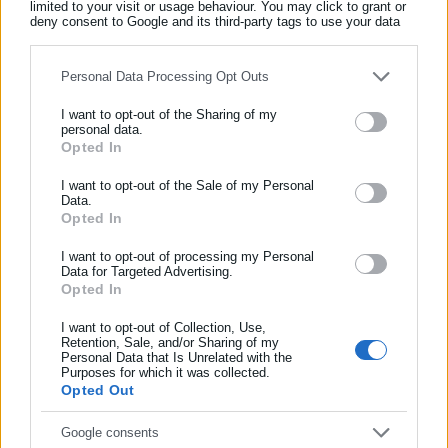
limited to your visit or usage behaviour. You may click to grant or
deny consent to Google and its third-party tags to use your data
Οι κατηγορούμενοι
for below specified purposes in below Google consent section.
Personal Data Processing Opt Outs
Συνολικά κατηγορούμενοι στην υπόθεση είναι 36 άτομα,
στελέχη και υπάλληλοι του ΟΣΕ της ΕΡΓΟΣΕ, του υπουργείου
I want to opt-out of the Sharing of my
personal data.
Μεταφορών και Υποδομών, της Hellenic Train και της
Opted In
ΕΓΓΡΑΦΗ NEWSLETTER
Ρυθμιστικής Αρχής Σιδηροδρόμων.
Ενημερωθείτε πρώτοι για ειδήσεις και θέματα από το χώρο της
I want to opt-out of the Sale of my Personal
Data.
Αυτοδιοίκησης, της δημόσιας διοίκησης, της εργασίας, της
Opted In
ασφάλισης αλλά και γενικότερης επικαιρότητας από την Ελλάδα
και όλο τον κόσμο!
I want to opt-out of processing my Personal
Οι 33 εξ αυτών κατηγορούνται για το κακούργημα της
Data for Targeted Advertising.
επικίνδυνης παρέμβασης στη συγκοινωνία μέσων σταθερής
Opted In
Συμπλήρωσε όνομα
τροχιάς με ενδεχόμενο δόλο, με επικίνδυνες για την ασφάλεια
I want to opt-out of Collection, Use,
της συγκοινωνίας πράξεις, από τις οποίες μπορούσε να
Retention, Sale, and/or Sharing of my
Personal Data that Is Unrelated with the
Συμπλήρωσε επώνυμο
προκύψει κοινός κίνδυνος για ξένα πράγματα και κίνδυνος για
Purposes for which it was collected.
Opted Out
ανθρώπους και που είχε ως αποτέλεσμα:
τον θάνατο μεγάλου αριθμού ανθρώπων,
Συμπλήρωσε email
Google consents