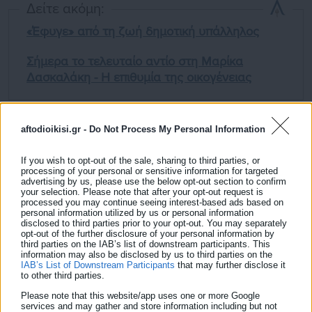
Δείτε ακόμη:
«Έφυγε» από τη ζωή δημοτική υπάλληλος
Σήμερα το τελευταίο αντίο στη Μαρίκα
Δασκαλάκη - Η επιθυμία της οικογένειας
aftodioikisi.gr -
Do Not Process My Personal Information
If you wish to opt-out of the sale, sharing to third parties, or
processing of your personal or sensitive information for targeted
Επίσης κάποιες αντιρρήσεις αφορούν τις παραστάσεις που
advertising by us, please use the below opt-out section to confirm
δηλώθηκαν για τους κατηγορούμενους που διώκονται και για
your selection. Please note that after your opt-out request is
processed you may continue seeing interest-based ads based on
το πλημμέλημα της παράβασης καθήκοντος.
personal information utilized by us or personal information
disclosed to third parties prior to your opt-out. You may separately
opt-out of the further disclosure of your personal information by
Πρόκειται για δύο μέλη επιτροπής του ΟΣΕ που το 2022 είχαν
third parties on the IAB’s list of downstream participants. This
information may also be disclosed by us to third parties on the
αξιολογήσει τον φάκελο μετάταξης του σταθμάρχη της
IAB’s List of Downstream Participants
that may further disclose it
βραδινής βάρδιας και του τότε προέδρου του ΟΣΕ που είχε
to other third parties.
υπογράψει την μετάταξη του μετά το «πράσινο φως» της
Please note that this website/app uses one or more Google
services and may gather and store information including but not
επιτροπής.