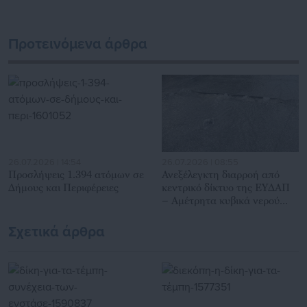
διαδραστικής ενημέρωσης και επικοινωνίας μεταξύ της
Περιφέρειας και του Κέντρου. Καθημερινά δέχεται
εκατοντάδες χιλιάδες επισκέψεις από εργαζόμενους στο
Προτεινόμενα άρθρα
δημόσιο και ιδιωτικό τομέα, πολιτικούς, αιρετούς της
Αυτοδιοίκησης, επιχειρηματίες και, κυρίως, πολίτες που
ενδιαφέρονται για τοπικά, εργασιακά, ασφαλιστικά αλλά και
για γενικότερα θέματα της επικαιρότητας.
26.07.2026 | 14:54
26.07.2026 | 08:55
Προσλήψεις 1.394 ατόμων σε
Ανεξέλεγκτη διαρροή από
Δήμους και Περιφέρειες
κεντρικό δίκτυο της ΕΥΔΑΠ
– Αμέτρητα κυβικά νερού
χαμένα
Σχετικά άρθρα