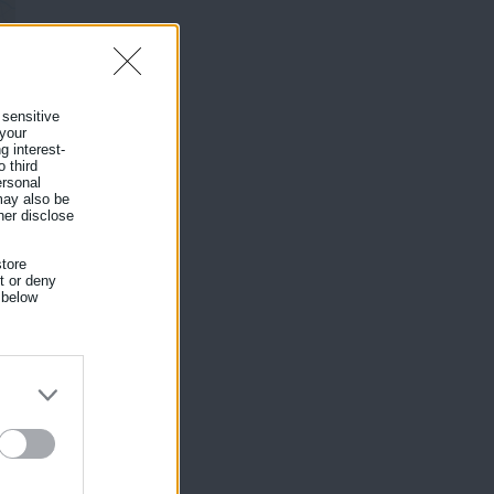
 sensitive
 your
g interest-
 third
ersonal
 may also be
her disclose
tore
nt or deny
 below