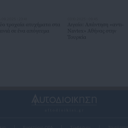
.09.2025 | 23:41
03.10.2025 | 09:45
ύο τροχαία ατυχήματα στα
Αιγαίο: Απάντηση «αντι-
ανιά σε ένα απόγευμα
Navtex» Αθήνας στην
Τουρκία
εια
Ευρετήριο ΟΤΑ
Σύνδεσμοι
Ταυτότητ