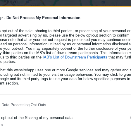
gr -
Do Not Process My Personal Information
o opt-out of the sale, sharing to third parties, or processing of your personal or
or targeted advertising by us, please use the below opt-out section to confirm
ease note that after your opt-out request is processed you may continue seein
ed on personal information utilized by us or personal information disclosed to
 to your opt-out. You may separately opt-out of the further disclosure of your p
y third parties on the IAB’s list of downstream participants. This information
us to third parties on the
IAB’s List of Downstream Participants
that may furt
rd parties.
that this website/app uses one or more Google services and may gather and s
ncluding but not limited to your visit or usage behaviour. You may click to gra
ogle and its third-party tags to use your data for below specified purposes in
nt section.
γοί στην Αλίμου-Κατεχάκη και στην Καποδιστρίου.
l Data Processing Opt Outs
τι-Navtex» Αθήνας στην Τουρκία
o opt-out of the Sharing of my personal data.
ς 40χρονος Αφγανός - Φέρει μαχαιριές
In