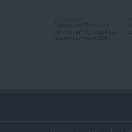
01.10.2025 | 19:54
26
Τροχαία τον Σέπτεμβρη
Δ
στην Αττική: έξι νεκροί και
Χ
663 τραυματίες σε 559
ατυχήματα
Κεντρική
Εκλογές
Διαύγ