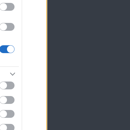
ίκησης,
ης