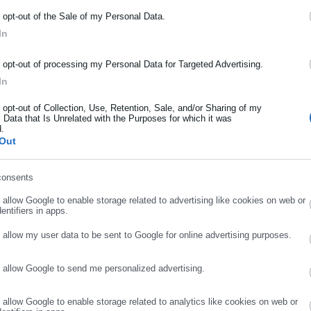
ΡΑΦΗ NEWSLETTER
o opt-out of the Sale of my Personal Data.
ωθείτε πρώτοι για ειδήσεις και θέματα από το χώρο της Αυτοδιο
In
μόσιας διοίκησης, της εργασίας, της ασφάλισης αλλά και γενικότερ
υν καθυστερήσεις στο ρεύμα προς Αεροδρόμιο 15′-20′ από κόμβο
ρότητας από την Ελλάδα και όλο τον κόσμο!
o opt-out of processing my Personal Data for Targeted Advertising.
In
ήρωσε όνομα
o opt-out of Collection, Use, Retention, Sale, and/or Sharing of my
 Data that Is Unrelated with the Purposes for which it was
εροδρόμιο 15′-20′ από κόμβο Μεταμόρφωσης έως κόμβο
d.
ήρωσε επώνυμο
Out
consents
ρωσε email
o allow Google to enable storage related to advertising like cookies on web or
)
October 3, 2025
entifiers in apps.
o allow my user data to be sent to Google for online advertising purposes.
o allow Google to send me personalized advertising.
ΣΥΝΕΧΙΣΤΕ ΣΤΟ WEBSITE
ΕΓΓΡΑΦΗ
o allow Google to enable storage related to analytics like cookies on web or