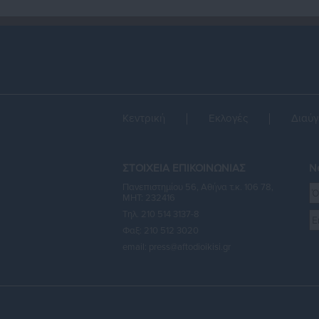
Κεντρική
Εκλογές
Διαύγ
ΣΤΟΙΧΕΙΑ ΕΠΙΚΟΙΝΩΝΙΑΣ
Ne
Πανεπιστημίου 56, Αθήνα τ.κ. 106 78,
ΜΗΤ: 232416
Τηλ. 210 514 3137-8
Φαξ: 210 512 3020
email:
press@aftodioikisi.gr