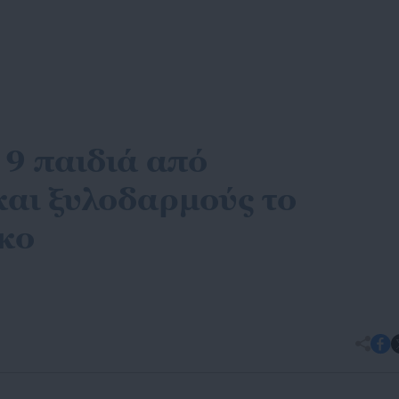
 9 παιδιά από
αι ξυλοδαρμούς το
κο