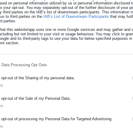
ed on personal information utilized by us or personal information disclosed to
 to your opt-out. You may separately opt-out of the further disclosure of your p
ρώματα και τραυματισμοί με άλλα αιχμηρά αντικείμενα.
y third parties on the IAB’s list of downstream participants. This information
us to third parties on the
IAB’s List of Downstream Participants
that may furt
rd parties.
that this website/app uses one or more Google services and may gather and s
ου η 13χρονη μαθήτρια- «Πρόκειται για
ncluding but not limited to your visit or usage behaviour. You may click to gra
ogle and its third-party tags to use your data for below specified purposes in
nt section.
στο Περιφερειακό Συμβούλιο Αττικής
l Data Processing Opt Outs
o opt-out of the Sharing of my personal data.
000 ανήλικα παιδιά μεταφέρθηκαν στα νοσοκομεία με τραυματισμο
In
δύο εν λόγω παιδιατρικά νοσοκομεία.
ΡΑΦΗ NEWSLETTER
o opt-out of the Sale of my Personal Data.
ωθείτε πρώτοι για ειδήσεις και θέματα από το χώρο της Αυτοδιο
In
μόσιας διοίκησης, της εργασίας, της ασφάλισης αλλά και γενικότερ
σελεύσεων στα νοσοκομεία, ανηλίκων με τραυματισμό από
ρότητας από την Ελλάδα και όλο τον κόσμο!
o opt-out of processing my Personal Data for Targeted Advertising.
οντα στοιχεία των τριών μηνών προκύπτει διπλασιασμός
In
ήρωσε όνομα