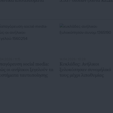
ριστικά αποτελέσματα
5.537 θέσεων (λίστα ΚΕΔΕ
.04.2026 | 11:15
14.04.2026 | 10:28
παγόρευση social media:
Κυκλάδες: Ανήλικοι
ώς οι ανήλικοι ξεγελούν τα
ξυλοκόπησαν συνομήλικό
υστήματα ταυτοποίησης
τους μέχρι λιποθυμίας