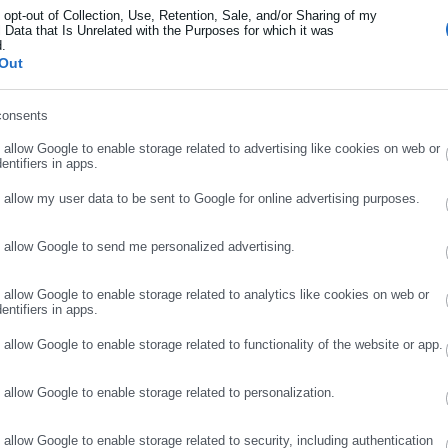
 όμως δεν ιδρώνει το αυτί κανενός.
o opt-out of Collection, Use, Retention, Sale, and/or Sharing of my
 Data that Is Unrelated with the Purposes for which it was
, σχολεία και κράτος κοινωνικής προστασίας. Οι γονείς κρύβουν
d.
ήρωσε επώνυμο
Out
ουν μπλεξίματα με την αστυνομία».
consents
ρωσε email
o allow Google to enable storage related to advertising like cookies on web or
entifiers in apps.
o allow my user data to be sent to Google for online advertising purposes.
o allow Google to send me personalized advertising.
ΣΥΝΕΧΙΣΤΕ ΣΤΟ WEBSITE
ΕΓΓΡΑΦΗ
o allow Google to enable storage related to analytics like cookies on web or
entifiers in apps.
Aftodioikisi News
o allow Google to enable storage related to functionality of the website or app.
αδικτυακή πύλη για τους ΟΤΑ, το Δημόσιο και την Εργασία στην Ελλάδα,
008 ως πηγή έγκυρης και συνεχούς ροής ενημέρωσης με ειδήσεις και
o allow Google to enable storage related to personalization.
ης, της Δημόσιας Διοίκησης, της Εργασίας, της Ασφάλισης αλλά και
Περισσότερα
λλάδα και όλο τον κόσμο. Τον Μάιο του 2010, μόλις δύο χρόνια μετά
o allow Google to enable storage related to security, including authentication
μήθηκε με το δημοσιογραφικό Βραβείο Μπότση. Παράλληλα, αποτελεί