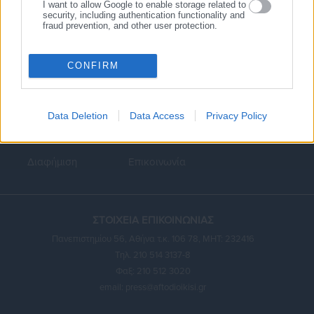
I want to allow Google to enable storage related to
security, including authentication functionality and
fraud prevention, and other user protection.
CONFIRM
Κεντρική
Εκλογές
Διαύγεια
Data Deletion
Data Access
Privacy Policy
Ευρετήριο ΟΤΑ
Σύνδεσμοι
Ταυτότητα
Διαφήμιση
Επικοινωνία
ΣΤΟΙΧΕΙΑ ΕΠΙΚΟΙΝΩΝΙΑΣ
Πανεπιστημίου 56, Αθήνα τ.κ. 106 78, ΜΗΤ: 232416
Τηλ. 210 514 3137-8
Φαξ: 210 512 3020
email:
press@aftodioikisi.gr