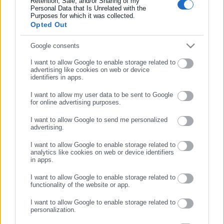
Retention, Sale, and/or Sharing of my
Η επίσημη εφαρμογή για
Μελέτη-σοκ για τους
Συμπλήρωσε επώνυμο
Personal Data that Is Unrelated with the
καταγγελίες κατάληψης
Δήμους: “Ωρολογιακή βόμβα”
Purposes for which it was collected.
δρόμων και πεζοδρομίων
υποστελέχωση &
Opted Out
χρηματοδοτικό έλλειμμα
Συμπλήρωσε email
Σχετικά άρθρα
Google consents
I want to allow Google to enable storage related to
advertising like cookies on web or device
identifiers in apps.
I want to allow my user data to be sent to Google
for online advertising purposes.
ΣΥΝΕΧΙΣΤΕ ΣΤΟ WEBSITE
I want to allow Google to send me personalized
advertising.
ΕΓΓΡΑΦΗ
04.10.2018 | 15:25
28.09.2018 | 13:17
Τι ισχύει με τα «παράλληλα
Χαρίτσης: Έρχονται
I want to allow Google to enable storage related to
καθήκοντα» δημοσίου
στοχευμένες προσλήψεις
analytics like cookies on web or device identifiers
υπαλλήλου (εγκύκλιος)
στους δήμους
in apps.
-Προτεραιότητα οι
I want to allow Google to enable storage related to
συμβασιούχοι (βίντεο)
functionality of the website or app.
I want to allow Google to enable storage related to
personalization.