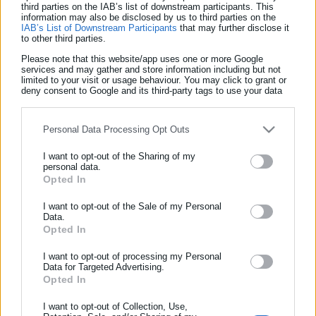
third parties on the IAB’s list of downstream participants. This
information may also be disclosed by us to third parties on the
IAB’s List of Downstream Participants
that may further disclose it
to other third parties.
Tags:
250 ΑΦΙΞΕΙΣ,
dept-C,
ΑΙΓΑΙΟΥ,
ΝΗΣΙΑ,
ΠΡΟΣΦΥΓΙΚΟ
Please note that this website/app uses one or more Google
services and may gather and store information including but not
limited to your visit or usage behaviour. You may click to grant or
deny consent to Google and its third-party tags to use your data
for below specified purposes in below Google consent section.
Τελευταία νέα
Δημοφιλή
Όλα τα νέα
Personal Data Processing Opt Outs
I want to opt-out of the Sharing of my
personal data.
ΕΓΓΡΑΦΗ NEWSLETTER
Opted In
Προτεινόμενα άρθρα
Ενημερωθείτε πρώτοι για ειδήσεις και θέματα από το χώρο της
I want to opt-out of the Sale of my Personal
Αυτοδιοίκησης, της δημόσιας διοίκησης, της εργασίας, της
Data.
Opted In
ασφάλισης αλλά και γενικότερης επικαιρότητας από την Ελλάδα
και όλο τον κόσμο!
I want to opt-out of processing my Personal
Data for Targeted Advertising.
Συμπλήρωσε όνομα
Opted In
I want to opt-out of Collection, Use,
06.08.2026 | 20:59
06.08.2026 | 16:29