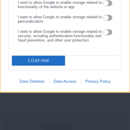
I want to allow Google to enable storage related to
τετραπλό πλειστηριασμό διαμορφώνεται σε 554.046 ευρώ.
functionality of the website or app.
Υπενθυμίζεται ότι ο πολύπειρος δημοσιογράφος Τέρενς
I want to allow Google to enable storage related to
personalization.
Κουίκ μετά από μακρά πορεία ως δημοτικός σύμβουλος στο
Δήμο Αθηναίων, το 2012 εντάχθηκε στο κόμμα των ΑΝΕΛ με
I want to allow Google to enable storage related to
security, including authentication functionality and
το οποίο και εξελέγη βουλευτής.
fraud prevention, and other user protection.
Επί κυβέρνησης ΣΥΡΙΖΑ-ΑΝΕΛ διετέλεσε υφυπουργός
Επικρατείας για το συντονισμό του κυβερνητικού έργου και
CONFIRM
στη συνέχεια υφυπουργός Εξωτερικών υπεύθυνος για τον
Απόδημο Ελληνισμό.
Data Deletion
Data Access
Privacy Policy
newmoney.gr