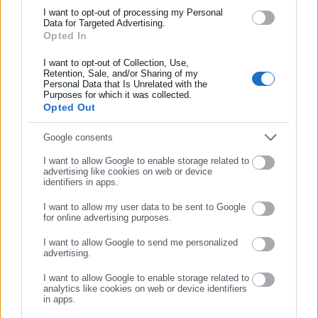
και όλο τον κόσμο!
I want to opt-out of processing my Personal
με διώροφη οικοδομή συνολικής επιφάνειας 225,55 τ.μ.
Data for Targeted Advertising.
Opted In
Συμπλήρωσε όνομα
Αυτή αναπτύσσεται σε δύο επίπεδα. Στη στάθμη ισογείου έχει
επιφάνεια 125,05 τ.μ. και αποτελείται από καθιστικό,
I want to opt-out of Collection, Use,
Retention, Sale, and/or Sharing of my
τραπεζαρία, κουζίνα, αποθήκη, ένα υπνοδωμάτιο με wc,
Personal Data that Is Unrelated with the
Συμπλήρωσε επώνυμο
Purposes for which it was collected.
επιπλέον wc, χώρο πλυντηρίου και το εσωτερικό
Opted Out
κλιμακοστάσιο που οδηγεί στον Α’ όροφο. Στη στάθμη Α’
ορόφου έχει επιφάνεια 100,50 τ.μ. και αποτελείται από έναν
Συμπλήρωσε email
Google consents
ενιαίο χώρο που περιλαμβάνει καθιστικό-γραφείο-
I want to allow Google to enable storage related to
υπνοδωμάτιο-χώρο βεστιάριο-λουτρό και την απόληξη του
advertising like cookies on web or device
identifiers in apps.
κλιμακοστασίου.
I want to allow my user data to be sent to Google
for online advertising purposes.
Η τιμή πρώτης προσφοράς για αυτό το ακίνητο έχει οριστεί
ΣΥΝΕΧΙΣΤΕ ΣΤΟ WEBSITE
στις 284.193 ευρώ.
I want to allow Google to send me personalized
advertising.
ΕΓΓΡΑΦΗ
I want to allow Google to enable storage related to
analytics like cookies on web or device identifiers
in apps.
Έτσι η συνολική τιμή εκκίνησης για τον