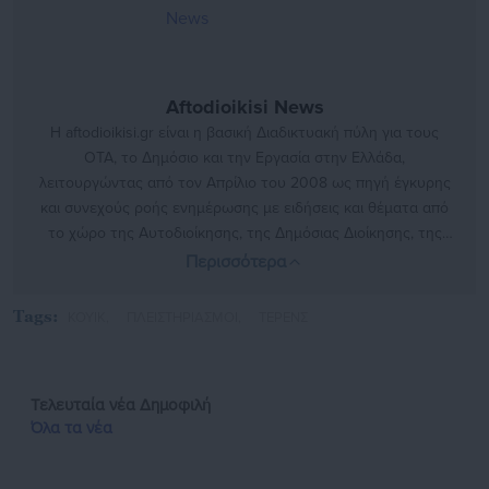
Aftodioikisi News
Η aftodioikisi.gr είναι η βασική Διαδικτυακή πύλη για τους
ΟΤΑ, το Δημόσιο και την Εργασία στην Ελλάδα,
λειτουργώντας από τον Απρίλιο του 2008 ως πηγή έγκυρης
και συνεχούς ροής ενημέρωσης με ειδήσεις και θέματα από
το χώρο της Αυτοδιοίκησης, της Δημόσιας Διοίκησης, της
Εργασίας, της Ασφάλισης αλλά και γενικότερης
Περισσότερα
επικαιρότητας από την Ελλάδα και όλο τον κόσμο. Τον Μάιο
του 2010, μόλις δύο χρόνια μετά την έναρξη της λειτουργίας
Tags:
ΚΟΥΙΚ,
ΠΛΕΙΣΤΗΡΙΑΣΜΟΙ,
ΤΕΡΕΝΣ
της τιμήθηκε με το δημοσιογραφικό Βραβείο Μπότση.
Παράλληλα, αποτελεί κόμβο αμφίδρομης επικοινωνίας
μεταξύ πολιτικών, αιρετών της Αυτοδιοίκησης αλλά και
Τελευταία νέα
Δημοφιλή
επιχειρηματιών με τους πολίτες και τους εργαζόμενους στο
Όλα τα νέα
δημόσιο και ιδιωτικό τομέα, ενώ λειτουργεί ως δίαυλος
διαδραστικής ενημέρωσης και επικοινωνίας μεταξύ της
Περιφέρειας και του Κέντρου. Καθημερινά δέχεται