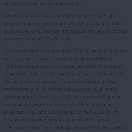
Μηλεών στη συνοικία Άγιος Αθανάσιος.
Ειδικότερα ο ένας πλειστηριασμός αφορά στο δικαίωμα
πλήρους κυριότητας κατά ποσοστό 100% για ένα οικόπεδο
εμβαδού 345,75 τ.μ. που έχει προγραμματιστεί να βγει με τιμή
πρώτης προσφοράς 22.474 ευρώ.
Ο δεύτερος αφορά ένα οικόπεδο 125,41 τ.μ. με τα υπάρχοντα
σε αυτό ισόγεια κτίσματα συνολικού εμβαδού 51,54 τ.μ.
Πρόκειται για μια διώροφη οικοδομή κτισμένη σε οικόπεδο
επιφάνειας 125,41 τ.μ. Σύμφωνα με οικοδομική άδεια του 2001
που αφορά σε προσθήκη σε υπάρχουσα οικοδομή-παλιά
πετρόχτιστη οικία και στη συνέχεια με οικοδομική άδεια
προσθήκης κατ’ έκταση του 2003, αναπτύσσεται διώροφη
οικοδομή η οποία αποτελείται στη στάθμη ισογείου με
επιφάνεια 30 τ.μ. από έναν ενιαίο βοηθητικό χώρο και στη
στάθμη του πρώτου ορόφου με επιφάνεια 51 τ.μ. από
καθιστικό, κουζίνα, ένα υπνοδωμάτιο και λουτρό. Η πρόσβαση