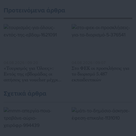
εκατοντάδες χιλιάδες επισκέψεις από εργαζόμενους στο
Προτεινόμενα άρθρα
δημόσιο και ιδιωτικό τομέα, πολιτικούς, αιρετούς της
Αυτοδιοίκησης, επιχειρηματίες και, κυρίως, πολίτες που
ενδιαφέρονται για τοπικά, εργασιακά, ασφαλιστικά αλλά και
για γενικότερα θέματα της επικαιρότητας.
04.08.2026 | 09:20
04.08.2026 | 09:07
«Τουρισμός για Όλους»:
Στο ΦΕΚ οι προσκλήσεις για
Εντός της εβδομάδας οι
το διορισμό 5.487
αιτήσεις για voucher μέχρι
εκπαιδευτικών
600 ευρώ
Σχετικά άρθρα