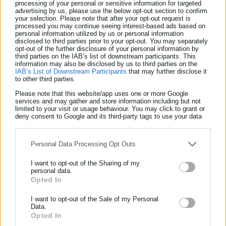
processing of your personal or sensitive information for targeted
49,52 τ.μ. και β) ισόγεια οικία εμβαδού 49,71 τ.μ.
advertising by us, please use the below opt-out section to confirm
your selection. Please note that after your opt-out request is
processed you may continue seeing interest-based ads based on
Πρόκειται για μια διώροφη οικοδομή κτισμένη σε οικόπεδο
personal information utilized by us or personal information
disclosed to third parties prior to your opt-out. You may separately
1.510,92 τ.μ. η οποία μετά από προσθήκες και επεκτάσεις έχει
opt-out of the further disclosure of your personal information by
third parties on the IAB’s list of downstream participants. This
συνολική επιφάνεια 114,62 τ.μ. Με προσθήκη μεσοτοιχίας έχει
information may also be disclosed by us to third parties on the
χωριστεί σε δύο πανομοιότυπες μικρές μεζονέτες και
IAB’s List of Downstream Participants
that may further disclose it
to other third parties.
αποτελείται στη στάθμη ισογείου με επιφάνεια 63,62 τ.μ. από
Please note that this website/app uses one or more Google
δύο αυτόνομους χώρους που περιλαμβάνουν καθιστικό,
services and may gather and store information including but not
limited to your visit or usage behaviour. You may click to grant or
κουζίνα και εσωτερικό κλιμακοστάσιο που οδηγεί στο Α’
deny consent to Google and its third-party tags to use your data
όροφο και στη στάθμη πρώτου ορόφου με επιφάνεια 51 τ.μ.
for below specified purposes in below Google consent section.
από δύο αυτόνομους χώρους που περιλαμβάνουν από ένα
Personal Data Processing Opt Outs
υπνοδωμάτιο, λουτρό και την απόληξη του κλιμακοστασίου.
Στον ακάλυπτο προς τον δρόμο έχει κατασκευαστεί πισίνα και
I want to opt-out of the Sharing of my
personal data.
κτίσμα περίπου 10 τ.μ. Η τιμή εκκίνησης για αυτό έχει οριστεί
Opted In
ΕΓΓΡΑΦΗ NEWSLETTER
στις 169.638 ευρώ.
Ενημερωθείτε πρώτοι για ειδήσεις και θέματα από το χώρο της
I want to opt-out of the Sale of my Personal
Data.
Ο τέταρτος πλειστηριασμός αφορά στο δικαίωμα πλήρους
Αυτοδιοίκησης, της δημόσιας διοίκησης, της εργασίας, της
Opted In
ασφάλισης αλλά και γενικότερης επικαιρότητας από την Ελλάδα
κυριότητας κατά ποσοστό 100% για ένα οικόπεδο 701,19 τ.μ.