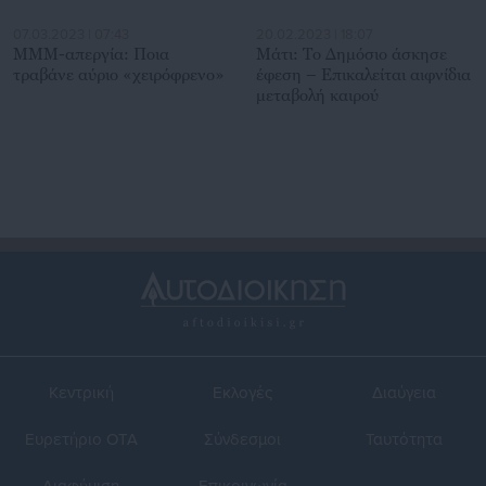
07.03.2023 | 07:43
20.02.2023 | 18:07
MMM-απεργία: Ποια
Μάτι: Το Δημόσιο άσκησε
τραβάνε αύριο «χειρόφρενο»
έφεση – Επικαλείται αιφνίδια
μεταβολή καιρού
Κεντρική
Εκλογές
Διαύγεια
Ευρετήριο ΟΤΑ
Σύνδεσμοι
Ταυτότητα