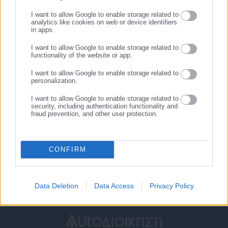
Κίνδυνος για Σάββατο
ΕΓΓΡΑΦΗ
Σχετικά άρθρα
I want to allow Google to enable storage related to
analytics like cookies on web or device identifiers
in apps.
I want to allow Google to enable storage related to
functionality of the website or app.
I want to allow Google to enable storage related to
personalization.
I want to allow Google to enable storage related to
09.01.2026 | 13:39
25.04.2025 | 20:27
security, including authentication functionality and
Χρήστος Πολίτης:
Ηλεία: Άρπαξε από τον λαιμό
fraud prevention, and other user protection.
«Αγαπούσε το θέατρο και
την αδερφή του και την
ήταν σεμνός άνθρωπος» –
απείλησε
Όσα δήλωσε ο αδελφός του
CONFIRM
Data Deletion
Data Access
Privacy Policy