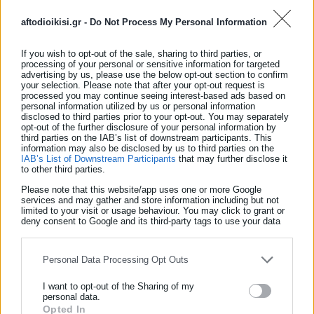
στη Θεσσαλονίκη εκτάκτως χθες Τρίτη ο Ιβάν Σαββίδης.
aftodioikisi.gr -
Do Not Process My Personal Information
If you wish to opt-out of the sale, sharing to third parties, or
processing of your personal or sensitive information for targeted
advertising by us, please use the below opt-out section to confirm
your selection. Please note that after your opt-out request is
processed you may continue seeing interest-based ads based on
personal information utilized by us or personal information
disclosed to third parties prior to your opt-out. You may separately
opt-out of the further disclosure of your personal information by
third parties on the IAB’s list of downstream participants. This
information may also be disclosed by us to third parties on the
IAB’s List of Downstream Participants
that may further disclose it
to other third parties.
Aftodioikisi News
Please note that this website/app uses one or more Google
services and may gather and store information including but not
Η aftodioikisi.gr είναι η βασική Διαδικτυακή πύλη για τους
limited to your visit or usage behaviour. You may click to grant or
ΟΤΑ, το Δημόσιο και την Εργασία στην Ελλάδα,
deny consent to Google and its third-party tags to use your data
for below specified purposes in below Google consent section.
λειτουργώντας από τον Απρίλιο του 2008 ως πηγή έγκυρης
και συνεχούς ροής ενημέρωσης με ειδήσεις και θέματα από
Personal Data Processing Opt Outs
το χώρο της Αυτοδιοίκησης, της Δημόσιας Διοίκησης, της
Εργασίας, της Ασφάλισης αλλά και γενικότερης
Περισσότερα
I want to opt-out of the Sharing of my
personal data.
επικαιρότητας από την Ελλάδα και όλο τον κόσμο. Τον Μάιο
Opted In
ΕΓΓΡΑΦΗ NEWSLETTER