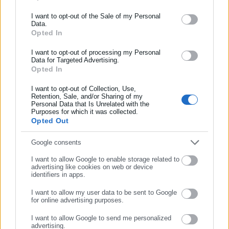
του 2010, μόλις δύο χρόνια μετά την έναρξη της λειτουργίας
Tags:
ΑΔΕΛΦΟΣ,
ΘΑΝΑΤΟΣ,
ΙΒΑΝ ΣΑΒΒΙΔΗΣ
της τιμήθηκε με το δημοσιογραφικό Βραβείο Μπότση.
Ενημερωθείτε πρώτοι για ειδήσεις και θέματα από το χώρο της
I want to opt-out of the Sale of my Personal
Data.
Παράλληλα, αποτελεί κόμβο αμφίδρομης επικοινωνίας
Αυτοδιοίκησης, της δημόσιας διοίκησης, της εργασίας, της
Opted In
μεταξύ πολιτικών, αιρετών της Αυτοδιοίκησης αλλά και
ασφάλισης αλλά και γενικότερης επικαιρότητας από την Ελλάδα
Τελευταία νέα
Δημοφιλή
επιχειρηματιών με τους πολίτες και τους εργαζόμενους στο
και όλο τον κόσμο!
I want to opt-out of processing my Personal
Όλα τα νέα
Data for Targeted Advertising.
δημόσιο και ιδιωτικό τομέα, ενώ λειτουργεί ως δίαυλος
Opted In
Συμπλήρωσε όνομα
διαδραστικής ενημέρωσης και επικοινωνίας μεταξύ της
Περιφέρειας και του Κέντρου. Καθημερινά δέχεται
I want to opt-out of Collection, Use,
εκατοντάδες χιλιάδες επισκέψεις από εργαζόμενους στο
Retention, Sale, and/or Sharing of my
Προτεινόμενα άρθρα
Personal Data that Is Unrelated with the
Συμπλήρωσε επώνυμο
δημόσιο και ιδιωτικό τομέα, πολιτικούς, αιρετούς της
Purposes for which it was collected.
Αυτοδιοίκησης, επιχειρηματίες και, κυρίως, πολίτες που
Opted Out
ενδιαφέρονται για τοπικά, εργασιακά, ασφαλιστικά αλλά και
Συμπλήρωσε email
Google consents
για γενικότερα θέματα της επικαιρότητας.
I want to allow Google to enable storage related to
advertising like cookies on web or device
identifiers in apps.
31.07.2026 | 18:25
31.07.2026 | 18:20
I want to allow my user data to be sent to Google
for online advertising purposes.
Πυρκαγιές: Δημαρχείο
Πυροσβεστική: Αυτά είναι τα
ΣΥΝΕΧΙΣΤΕ ΣΤΟ WEBSITE
ανοίγει τις πόρτες του στους
δυσκολότερα μέτωπα -Σε
I want to allow Google to send me personalized
κατοίκους
εξέλιξη 73 πυρκαγιές –
advertising.