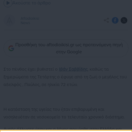
Ακούστε το άρθρο
Aftodioikisi
News
Προσθήκη του aftodioikisi.gr ως προτεινόμενη πηγή
στην Google
Στο πένθος έχει βυθιστεί ο
Ιβάν Σαββίδης
, καθώς τα
ξημερώματα της Τετάρτης ο έφυγε από τη ζωή ο μεγάλος του
αδελφός , Παύλος, σε ηλικία 72 ετών.
Η κατάσταση της υγείας του ήταν επιβαρυμένη και
νοσηλευόταν σε νοσοκομείο το τελευταίο χρονικό διάστημα.
Αυτός άλλωστε ήταν και ο λόγος που ήρθε στην Ελλάδα και