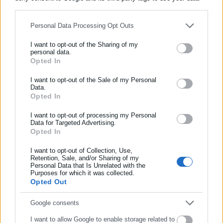
for below specified purposes in below Google consent section.
Personal Data Processing Opt Outs
Aftodioikisi News
I want to opt-out of the Sharing of my
Η aftodioikisi.gr είναι η βασική Διαδικτυακή πύλη για τους
personal data.
Opted In
ΕΓΓΡΑΦΗ NEWSLETTER
ΟΤΑ, το Δημόσιο και την Εργασία στην Ελλάδα,
λειτουργώντας από τον Απρίλιο του 2008 ως πηγή έγκυρης
Ενημερωθείτε πρώτοι για ειδήσεις και θέματα από το χώρο της
I want to opt-out of the Sale of my Personal
και συνεχούς ροής ενημέρωσης με ειδήσεις και θέματα από
Data.
Αυτοδιοίκησης, της δημόσιας διοίκησης, της εργασίας, της
Opted In
το χώρο της Αυτοδιοίκησης, της Δημόσιας Διοίκησης, της
ασφάλισης αλλά και γενικότερης επικαιρότητας από την Ελλάδα
Εργασίας, της Ασφάλισης αλλά και γενικότερης
Περισσότερα
και όλο τον κόσμο!
I want to opt-out of processing my Personal
επικαιρότητας από την Ελλάδα και όλο τον κόσμο. Τον Μάιο
Data for Targeted Advertising.
του 2010, μόλις δύο χρόνια μετά την έναρξη της λειτουργίας
Opted In
Συμπλήρωσε όνομα
Tags:
ΝΕΚΡΟΣ,
ΠΑΤΡΑ,
ΨΑΡΑΣ
της τιμήθηκε με το δημοσιογραφικό Βραβείο Μπότση.
I want to opt-out of Collection, Use,
Παράλληλα, αποτελεί κόμβο αμφίδρομης επικοινωνίας
Retention, Sale, and/or Sharing of my
μεταξύ πολιτικών, αιρετών της Αυτοδιοίκησης αλλά και
Personal Data that Is Unrelated with the
Συμπλήρωσε επώνυμο
Purposes for which it was collected.
Τελευταία νέα
Δημοφιλή
επιχειρηματιών με τους πολίτες και τους εργαζόμενους στο
Opted Out
Όλα τα νέα
δημόσιο και ιδιωτικό τομέα, ενώ λειτουργεί ως δίαυλος
διαδραστικής ενημέρωσης και επικοινωνίας μεταξύ της
Συμπλήρωσε email
Google consents
Περιφέρειας και του Κέντρου. Καθημερινά δέχεται
I want to allow Google to enable storage related to
εκατοντάδες χιλιάδες επισκέψεις από εργαζόμενους στο