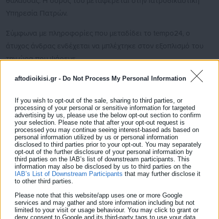
θάλασσας. Η σορός του μεταφέρεται στην Ιατροδικαστική
Υπηρεσία Πατρών.
Σύμφωνα με πληροφορίες που μεταδίδει το tempo24, ο
άτυχος άνδρας ενδέχεται να μπλέχτηκε στον εξοπλισμό του
την ώρα που ψάρευε.
aftodioikisi.gr -
Do Not Process My Personal Information
If you wish to opt-out of the sale, sharing to third parties, or
processing of your personal or sensitive information for targeted
Στην επιχείρηση συμμετείχαν πλωτά μέσα και δυνάμεις των
advertising by us, please use the below opt-out section to confirm
αρμόδιων αρχών, που από την πρώτη στιγμή κινητοποιήθηκαν
your selection. Please note that after your opt-out request is
processed you may continue seeing interest-based ads based on
για τον εντοπισμό του.
personal information utilized by us or personal information
disclosed to third parties prior to your opt-out. You may separately
opt-out of the further disclosure of your personal information by
third parties on the IAB’s list of downstream participants. This
information may also be disclosed by us to third parties on the
IAB’s List of Downstream Participants
that may further disclose it
to other third parties.
Please note that this website/app uses one or more Google
services and may gather and store information including but not
limited to your visit or usage behaviour. You may click to grant or
deny consent to Google and its third-party tags to use your data