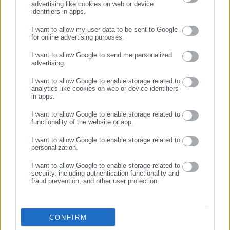
advertising like cookies on web or device
Προτεινόμενα άρθρα
δημόσιο και ιδιωτικό τομέα, πολιτικούς, αιρετούς της
identifiers in apps.
Αυτοδιοίκησης, επιχειρηματίες και, κυρίως, πολίτες που
I want to allow my user data to be sent to Google
ενδιαφέρονται για τοπικά, εργασιακά, ασφαλιστικά αλλά και
for online advertising purposes.
ΣΥΝΕΧΙΣΤΕ ΣΤΟ WEBSITE
για γενικότερα θέματα της επικαιρότητας.
I want to allow Google to send me personalized
advertising.
ΕΓΓΡΑΦΗ
I want to allow Google to enable storage related to
analytics like cookies on web or device identifiers
06.08.2026 | 16:29
06.08.2026 | 14:26
in apps.
Μελέτη-σοκ για τους
Προσλήψεις 458 ατόμων σε
Δήμους: “Ωρολογιακή βόμβα”
Δήμους
I want to allow Google to enable storage related to
functionality of the website or app.
υποστελέχωση &
χρηματοδοτικό έλλειμμα
I want to allow Google to enable storage related to
Σχετικά άρθρα
personalization.
I want to allow Google to enable storage related to
security, including authentication functionality and
fraud prevention, and other user protection.
CONFIRM