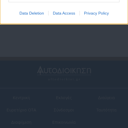
29.11.2025 | 19:51
08.08.2025 | 09:53
Πάτρα: 22χρονος βρέθηκε
Χωρίς τις αισθήσεις του
Data Deletion
Data Access
Privacy Policy
νεκρός στο σπίτι του
ανασύρθηκε άνδρας μετά
από τροχαίο στην παλιά
εθνική οδό Πάτρας –
Τρίπολης
Κεντρική
Εκλογές
Διαύγεια
Ευρετήριο ΟΤΑ
Σύνδεσμοι
Ταυτότητα
Διαφήμιση
Επικοινωνία