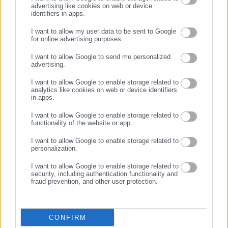
εκατοντάδες χιλιάδες επισκέψεις από εργαζόμενους στο
advertising like cookies on web or device
Προτεινόμενα άρθρα
identifiers in apps.
δημόσιο και ιδιωτικό τομέα, πολιτικούς, αιρετούς της
Αυτοδιοίκησης, επιχειρηματίες και, κυρίως, πολίτες που
I want to allow my user data to be sent to Google
ενδιαφέρονται για τοπικά, εργασιακά, ασφαλιστικά αλλά και
for online advertising purposes.
ΣΥΝΕΧΙΣΤΕ ΣΤΟ WEBSITE
για γενικότερα θέματα της επικαιρότητας.
I want to allow Google to send me personalized
advertising.
ΕΓΓΡΑΦΗ
I want to allow Google to enable storage related to
analytics like cookies on web or device identifiers
in apps.
10.08.2026 | 10:34
10.08.2026 | 09:55
ΔΥΠΑ-ΕΦΚΑ: Ξεκινούν οι
ΑΣΕΠ: «Τρέχουν» χιλιάδες
I want to allow Google to enable storage related to
πληρωμές επιδομάτων,
προσλήψεις σε Δημόσιο και
functionality of the website or app.
παροχών, εφάπαξ, μισθών
φορείς
προγραμμάτων
I want to allow Google to enable storage related to
Σχετικά άρθρα
personalization.
I want to allow Google to enable storage related to
security, including authentication functionality and
fraud prevention, and other user protection.
CONFIRM