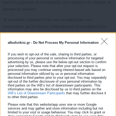
αυτόπτη μάρτυρα να υποστηρίζει ότι ο οδηγός της πέρασε το
φανάρι με κόκκινο.
Το κοριτσάκι τραυματίστηκε και μεταφέρθηκε στο
νοσοκομείο, με τις πρώτες πληροφορίες να αναφέρουν ότι
δεν κινδυνεύει η ζωή του.
aftodioikisi.gr -
Do Not Process My Personal Information
If you wish to opt-out of the sale, sharing to third parties, or
processing of your personal or sensitive information for targeted
Όσον αφορά τον οδηγό, τραυματίστηκε και αυτός, με τη
advertising by us, please use the below opt-out section to confirm
your selection. Please note that after your opt-out request is
μηχανή του να εντοπίζεται περίπου 150 μέτρα μακριά από το
processed you may continue seeing interest-based ads based on
σημείο που έπεσε, μετά τη μοιραία σύγκρουση
personal information utilized by us or personal information
disclosed to third parties prior to your opt-out. You may separately
opt-out of the further disclosure of your personal information by
third parties on the IAB’s list of downstream participants. This
information may also be disclosed by us to third parties on the
IAB’s List of Downstream Participants
that may further disclose it
to other third parties.
Please note that this website/app uses one or more Google
services and may gather and store information including but not
limited to your visit or usage behaviour. You may click to grant or