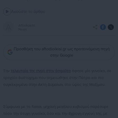
Ακούστε το άρθρο
Aftodioikisi
News
Προσθήκη του aftodioikisi.gr ως προτεινόμενη πηγή
στην Google
Την
τελευταία της πνοή στην άσφαλτο
άφησε μία γυναίκα, σε
τροχαίο δυστύχημα που σημειώθηκε στην Πάτρα και πιο
συγκεκριμένα στην Ακτή Δυμαίων, στο ύψος της Μαξίμου.
Σύμφωνα με το flamis, μηχανή μεγάλου κυβισμού παρέσυρε
τόσο την άτυχη γυναίκα, όσο και την 8χρονη εγγονή της, με