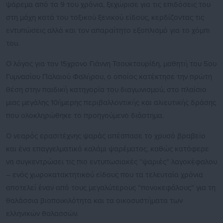
ψάρεμα από τα 9 του χρόνια, ξεχώρισε για τις επιδόσεις του
στη μάχη κατά του τοξικού ξενικού είδους, κερδίζοντας τις
εντυπώσεις αλλά και τον απαραίτητο εξοπλισμό για το χόμπι
του.
Ο λόγος για τον 15χρονο Γιάννη Τσουκτουρίδη, μαθητή του 5ου
Γυμνασίου Παλαιού Φαλήρου, ο οποίος κατέκτησε την πρώτη
θέση στην παιδική κατηγορία του διαγωνισμού, στο πλαίσιο
μιας μεγάλης 10ήμερης περιβαλλοντικής και αλιευτικής δράσης
που ολοκληρώθηκε το προηγούμενο διάστημα.
Ο νεαρός ερασιτέχνης ψαράς απέσπασε το χρυσό βραβείο
και ένα επαγγελματικό καλάμι ψαρέματος, καθώς κατάφερε
να συγκεντρώσει τις πιο εντυπωσιακές “ψαριές” λαγοκέφαλου
– ενός χωροκατακτητικού είδους που τα τελευταία χρόνια
αποτελεί έναν από τους μεγαλύτερους “πονοκεφάλους” για τη
θαλάσσια βιοποικιλότητα και τα οικοσυστήματα των
ελληνικών θαλασσών.