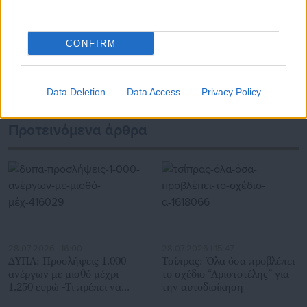
CONFIRM
Τελευταία νέα
Δημοφιλή
Όλα τα νέα
Data Deletion
Data Access
Privacy Policy
Προτεινόμενα άρθρα
28.07.2026 | 16:00
28.07.2026 | 15:47
ΔΥΠΑ: Προσλήψεις 1.000
Τσίπρας: Όλα όσα προβλέπει
ανέργων με μισθό μέχρι
το σχέδιο “Αριστοτέλης” για
1.250 ευρώ -Τι πρέπει να
την αυτοδιοίκηση
κάνουν οι ενδιαφερόμενοι