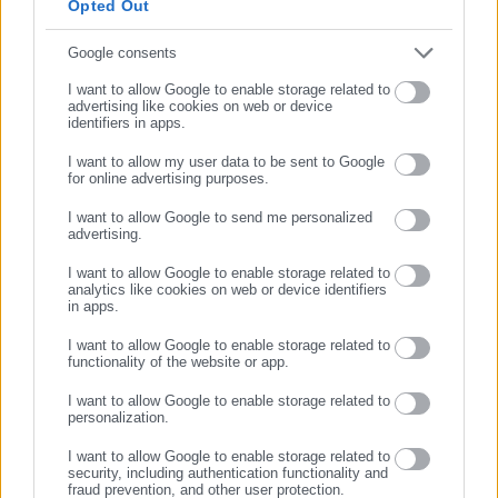
στην οποία κέρδισε ο φίλος μας, ο Γιάννης»,
σημείωσε.
Opted Out
Συμπλήρωσε email
Google consents
I want to allow Google to enable storage related to
advertising like cookies on web or device
identifiers in apps.
I want to allow my user data to be sent to Google
for online advertising purposes.
ΣΥΝΕΧΙΣΤΕ ΣΤΟ WEBSITE
I want to allow Google to send me personalized
advertising.
ΕΓΓΡΑΦΗ
I want to allow Google to enable storage related to
Κώστας Παναγιωτάκης
analytics like cookies on web or device identifiers
in apps.
O Κώστας Παναγιωτάκης, πτυχιούχος του τμήματος
Επικοινωνίας και Μέσων Μαζικής Ενημέρωσης του ΕΚΠΑ,
I want to allow Google to enable storage related to
είναι δημοσιογράφος, μέλος της ΕΣΗΕΑ, με εμπειρία άνω
functionality of the website or app.
των 20 ετών στο αυτοδιοικητικό & πολιτικό ρεπορτάζ. Τα
I want to allow Google to enable storage related to
τελευταία χρόνια κατέχει θέσεις ευθύνης σε Μέσα τοπικής
personalization.
και πανελλαδικής εμβέλειας.
Περισσότερα
I want to allow Google to enable storage related to
http://www.linkedin.com/in/kostas-panagiotakis-45333141b
security, including authentication functionality and
fraud prevention, and other user protection.
Tags:
ΒΡΑΒΕΙΟ,
ΛΑΓΟΚΕΦΑΛΟΣ,
ΦΑΛΗΡΟ