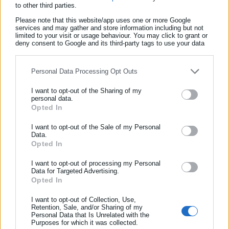
κατάφερε να αλιεύσει συνολικά 158 λαγοκέφαλους στον
to other third parties.
Ναυτικό Όμιλο Αμφιθέας.
Please note that this website/app uses one or more Google
services and may gather and store information including but not
limited to your visit or usage behaviour. You may click to grant or
«Την τελευταία φορά που πήγα για ψάρεμα έπιασα 158
deny consent to Google and its third-party tags to use your data
λαγοκέφαλους»,
είπε, ενώ θέλησε να διευκρινίσει και ένα
for below specified purposes in below Google consent section.
ζήτημα που συχνά προκαλεί ανησυχία:
«Μπορείς να τον
Personal Data Processing Opt Outs
αγγίξεις, δεν θα πάθεις δηλητηρίαση εάν δεν έχεις πληγή».
I want to opt-out of the Sharing of my
personal data.
Opted In
ΕΓΓΡΑΦΗ NEWSLETTER
Ενημερωθείτε πρώτοι για ειδήσεις και θέματα από το χώρο της
I want to opt-out of the Sale of my Personal
Από την πλευρά του ο εμπνευστής της δράσης -ο ερασιτέχνης
Data.
Αυτοδιοίκησης, της δημόσιας διοίκησης, της εργασίας, της
αλιέας και σεφ από τη Ρόδο- Μιχάλης Καρποδίνης, δήλωσε
Opted In
ασφάλισης αλλά και γενικότερης επικαιρότητας από την Ελλάδα
στην ίδια εκπομπή ότι η πρωτοβουλία αναμένεται να
και όλο τον κόσμο!
I want to opt-out of processing my Personal
συνεχιστεί.
Data for Targeted Advertising.
Opted In
Συμπλήρωσε όνομα
«Θα συνεχίσουμε μέχρι τις 30 Αυγούστου. Κάθε εβδομάδα
I want to opt-out of Collection, Use,
κάνουμε κληρώσεις. Υπάρχουν κατηγορίες για αλιεία από την
Retention, Sale, and/or Sharing of my
Personal Data that Is Unrelated with the
Συμπλήρωσε επώνυμο
ακτή, από σκάφος, ενώ έχουμε και την παιδική κατηγορία,
Purposes for which it was collected.