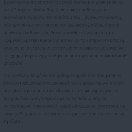
Στον πυρήνα της επιστολής δεν βρίσκεται μια γενική κριτική
στην Τροχαία, αλλά η βαριά σκιά μιας υπόθεσης που
συγκλόνισε τα Χανιά: του θανάτου του Παναγιώτη Καρατζή,
στο τροχαίο με την Porsche στη λεωφόρο Σούδας. Για την
υπόθεση, ο οδηγός της Porsche κρίθηκε ένοχος από το
Τριμελές Εφετείο Κακουργημάτων και του επιβλήθηκε ποινή
κάθειρξης 18 ετών, χωρίς αναγνώριση ελαφρυντικού, καθώς
και χρηματική ποινή για οδήγηση υπό την επήρεια αλκοόλ καθ’
υποτροπή.
Η οικογένεια επιμένει στο κρίσιμο σημείο που προηγήθηκε
του δυστυχήματος: στον χειρισμό του ελέγχου πριν ο οδηγός
συνεχίσει την πορεία του. «Άραγε τι τηλεφώνημα έγινε και
άφησαν έναν οδηγό σχεδόν με το τριπλάσιο από το
επιτρεπόμενο όριο αλκοόλ, χωρίς δίπλωμα και υπότροπο, να
φύγει;», διερωτάται, αφήνοντας αιχμές για όσα έγιναν εκείνη
τη νύχτα.