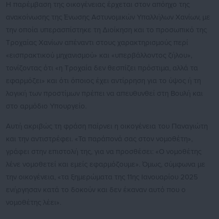
Η παρέμβαση της οικογένειας έρχεται στον απόηχο της
ανακοίνωσης της Ένωσης Αστυνομικών Υπαλλήλων Χανίων, με
την οποία υπερασπίστηκε τη Διοίκηση και το προσωπικό της
Τροχαίας Χανίων απέναντι στους χαρακτηρισμούς περί
«εισπρακτικού μηχανισμού» και «υπερβάλλοντος ζήλου»,
τονίζοντας ότι «η Τροχαία δεν θεσπίζει πρόστιμα, αλλά τα
εφαρμόζει» και ότι όποιος έχει αντίρρηση για το ύψος ή τη
λογική των προστίμων πρέπει να απευθυνθεί στη Βουλή και
στο αρμόδιο Υπουργείο.
Αυτή ακριβώς τη φράση παίρνει η οικογένεια του Παναγιώτη
και την αντιστρέφει. «Τα παράπονά σας στον νομοθέτη»,
γράφει στην επιστολή της, για να προσθέσει: «Ο νομοθέτης
λένε νομοθετεί και εμείς εφαρμόζουμε». Όμως, σύμφωνα με
την οικογένεια, «τα ξημερώματα της 11ης Ιανουαρίου 2025
ενήργησαν κατά το δοκούν και δεν έκαναν αυτό που ο
νομοθέτης λέει».