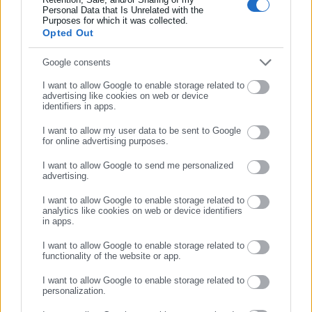
Personal Data that Is Unrelated with the
Συμπλήρωσε επώνυμο
Purposes for which it was collected.
Opted Out
Η οικογένεια ξεκαθαρίζει πως «χαιρόμαστε του τίμιους
Συμπλήρωσε email
Google consents
ένστολους που με ψηλά το κεφάλι και με αίσθημα ευθύνης και
δικαιοσύνης κάνουν τη δουλειά τους». Προσθέτει όμως πως
I want to allow Google to enable storage related to
advertising like cookies on web or device
«λυπόμαστε για έναν μικρό αριθμό συναδέλφων τους που
identifiers in apps.
είναι πιόνια διαφόρων ή εντελώς ανίκανοι».
I want to allow my user data to be sent to Google
for online advertising purposes.
«Εμείς είμαστε με την πρώτη κατηγορία. Η δεύτερη
ΣΥΝΕΧΙΣΤΕ ΣΤΟ WEBSITE
κατηγορία, με τη βοήθεια της δικαιοσύνης θα πρέπει να
I want to allow Google to send me personalized
advertising.
ΕΓΓΡΑΦΗ
εξαφανιστεί», καταλήγει η οικογένεια.
I want to allow Google to enable storage related to
analytics like cookies on web or device identifiers
Η παρέμβαση της οικογένειας έρχεται σε μια περίοδο κατά
in apps.
την οποία η Τροχαία Χανίων βρίσκεται στο επίκεντρο
I want to allow Google to enable storage related to
δημόσιας αντιπαράθεσης. Από τη μία, φορείς και
functionality of the website or app.
επαγγελματικές ομάδες έχουν καταγγείλει υπερβολική
I want to allow Google to enable storage related to
αυστηρότητα και «εισπρακτική» λογική. Από την άλλη, η Ένωση
personalization.
Αστυνομικών υπερασπίζεται τους ελέγχους ως εφαρμογή του