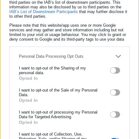
third parties on the IAB’s list of downstream participants. This
Η οικογένεια δεν περιορίζεται σε ερωτήματα. Καταγγέλλει
information may also be disclosed by us to third parties on the
IAB’s List of Downstream Participants
that may further disclose it
ευθέως ότι οι τρεις αστυνομικοί «άφησαν τον “οδηγό της
to other third parties.
Porsche” να συνεχίσει την πορεία του και να σκοτώσει έναν
Please note that this website/app uses one or more Google
νέο άνθρωπο» και διερωτάται: «Δέχτηκαν τηλεφώνημα; Ήταν
services and may gather and store information including but not
limited to your visit or usage behaviour. You may click to grant or
φίλος τους; Το πήραν πάνω τους;».
deny consent to Google and its third-party tags to use your data
for below specified purposes in below Google consent section.
Στο ίδιο ύφος, σημειώνει πως «ό,τι και να έχει γίνει, ας
Personal Data Processing Opt Outs
αναλάβουν την ευθύνη τους», ενώ υπενθυμίζει ότι οι κρατικοί
λειτουργοί έχουν ορκιστεί «να υπηρετούν τους πολίτες και όχι
I want to opt-out of the Sharing of my
personal data.
οποιαδήποτε συμφέροντα».
Opted In
ΕΓΓΡΑΦΗ NEWSLETTER
Δείτε ακόμη:
Ενημερωθείτε πρώτοι για ειδήσεις και θέματα από το χώρο της
I want to opt-out of the Sale of my Personal
Data.
Σαντορίνη: Τι κέρδισε ανταποδοτικά από την
Αυτοδιοίκησης, της δημόσιας διοίκησης, της εργασίας, της
Opted In
trivago και το δυσφημιστικό της βίντεο
ασφάλισης αλλά και γενικότερης επικαιρότητας από την Ελλάδα
και όλο τον κόσμο!
I want to opt-out of processing my Personal
Αποφυλακίζεται ο Τζέιμς Δαλαμάγκας
Data for Targeted Advertising.
Opted In
Συμπλήρωσε όνομα
I want to opt-out of Collection, Use,
Retention, Sale, and/or Sharing of my