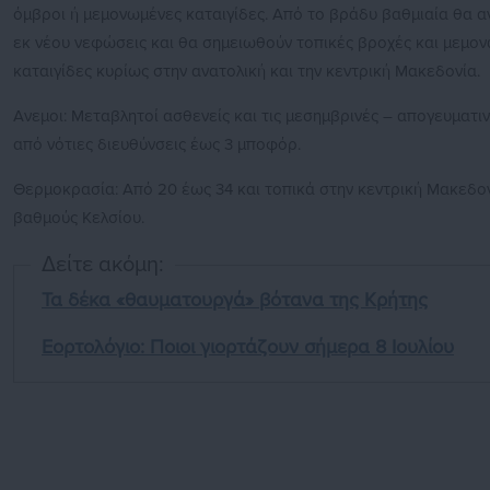
όμβροι ή μεμονωμένες καταιγίδες. Από το βράδυ βαθμιαία θα 
εκ νέου νεφώσεις και θα σημειωθούν τοπικές βροχές και μεμο
καταιγίδες κυρίως στην ανατολική και την κεντρική Μακεδονία.
Ανεμοι: Μεταβλητοί ασθενείς και τις μεσημβρινές – απογευματι
από νότιες διευθύνσεις έως 3 μποφόρ.
Θερμοκρασία: Από 20 έως 34 και τοπικά στην κεντρική Μακεδο
βαθμούς Κελσίου.
Δείτε ακόμη:
Τα δέκα «θαυματουργά» βότανα της Κρήτης
Εορτολόγιο: Ποιοι γιορτάζουν σήμερα 8 Ιουλίου