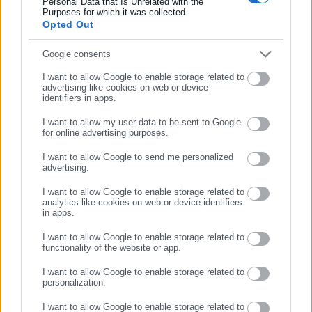
Personal Data that Is Unrelated with the
Συμπλήρωσε επώνυμο
Purposes for which it was collected.
καταναλωτικό κοινό για την προκληθείσα
Opted Out
αναστάτωση.
Συμπλήρωσε email
Google consents
I want to allow Google to enable storage related to
advertising like cookies on web or device
identifiers in apps.
I want to allow my user data to be sent to Google
for online advertising purposes.
ΣΥΝΕΧΙΣΤΕ ΣΤΟ WEBSITE
I want to allow Google to send me personalized
advertising.
ΕΓΓΡΑΦΗ
I want to allow Google to enable storage related to
analytics like cookies on web or device identifiers
in apps.
Κώστας Παναγιωτάκης
O Κώστας Παναγιωτάκης, πτυχιούχος του τμήματος
I want to allow Google to enable storage related to
functionality of the website or app.
Επικοινωνίας και Μέσων Μαζικής Ενημέρωσης του ΕΚΠΑ,
είναι δημοσιογράφος, μέλος της ΕΣΗΕΑ, με εμπειρία άνω
I want to allow Google to enable storage related to
personalization.
των 20 ετών στο αυτοδιοικητικό & πολιτικό ρεπορτάζ. Τα
τελευταία χρόνια κατέχει θέσεις ευθύνης σε Μέσα τοπικής
I want to allow Google to enable storage related to