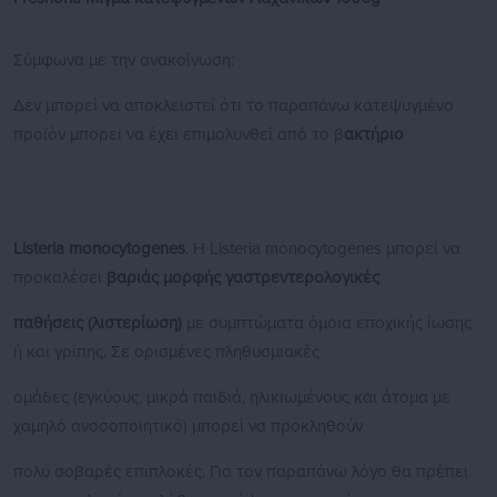
Σύμφωνα με την ανακοίνωση:
Δεν μπορεί να αποκλειστεί ότι το παραπάνω κατεψυγμένο
προϊόν μπορεί να έχει επιμολυνθεί από το β
ακτήριο
Listeria monocytogenes
. Η Listeria monocytogenes μπορεί να
προκαλέσει
βαριάς μορφής γαστρεντερολογικές
παθήσεις (λιστερίωση)
με συμπτώματα όμοια εποχικής ίωσης
ή και γρίπης. Σε ορισμένες πληθυσμιακές
ομάδες (εγκύους, μικρά παιδιά, ηλικιωμένους και άτομα με
χαμηλό ανοσοποιητικό) μπορεί να προκληθούν
πολύ σοβαρές επιπλοκές. Για τον παραπάνω λόγο θα πρέπει