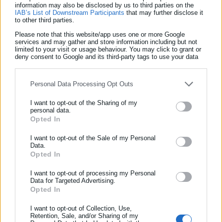
information may also be disclosed by us to third parties on the
IAB’s List of Downstream Participants
that may further disclose it
παραπάνω προϊόν από τους χώρους πώλησης.
Παρακαλούνται
to other third parties.
λοιπόν οι πελάτες που έχουν αγοράσει το
Please note that this website/app uses one or more Google
services and may gather and store information including but not
προϊόν, να το επιστρέψουν σε οποιοδήποτε από τα
limited to your visit or usage behaviour. You may click to grant or
deny consent to Google and its third-party tags to use your data
καταστήματα της εταιρίας μας, λαμβάνοντας φυσικά το
for below specified purposes in below Google consent section.
αντίτιμο της αγοράς του.
Personal Data Processing Opt Outs
I want to opt-out of the Sharing of my
personal data.
Opted In
ΕΓΓΡΑΦΗ NEWSLETTER
Η ανάκληση αφορά μόνο το συγκεκριμένο κατεψυγμένο
Ενημερωθείτε πρώτοι για ειδήσεις και θέματα από το χώρο της
I want to opt-out of the Sale of my Personal
Data.
προϊόν του
βελγικού ομίλου Greenyard N.V.
Άλλα
Αυτοδιοίκησης, της δημόσιας διοίκησης, της εργασίας, της
Opted In
ασφάλισης αλλά και γενικότερης επικαιρότητας από την Ελλάδα
κατεψυγμένα προϊόντα που πωλούνται από την Lidl Ελλάς με
και όλο τον κόσμο!
I want to opt-out of processing my Personal
την επωνυμία Freshona άλλων προμηθευτών δεν
Data for Targeted Advertising.
Opted In
Συμπλήρωσε όνομα
επηρεάζονται από την ανάκληση αυτή.
I want to opt-out of Collection, Use,
Retention, Sale, and/or Sharing of my
Ο βελγικός όμιλος Greenyard N.V. ζητά συγγνώμη από το