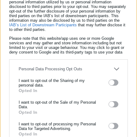
personal information utilized by us or personal information
Λιμενικού Σώματος στο λιμάνι της Αγίας Γαλήνης, όπου
disclosed to third parties prior to your opt-out. You may separately
opt-out of the further disclosure of your personal information by
αποβιβάστηκαν με ασφάλεια.
third parties on the IAB’s list of downstream participants. This
information may also be disclosed by us to third parties on the
IAB’s List of Downstream Participants
that may further disclose it
to other third parties.
Please note that this website/app uses one or more Google
services and may gather and store information including but not
limited to your visit or usage behaviour. You may click to grant or
Tags:
ΓΑΥΔΟΣ,
ΛΙΜΕΝΙΚΟ,
ΜΕΤΑΝΑΣΤΕΣ
deny consent to Google and its third-party tags to use your data
for below specified purposes in below Google consent section.
Personal Data Processing Opt Outs
Τελευταία νέα
Δημοφιλή
I want to opt-out of the Sharing of my
Όλα τα νέα
personal data.
Opted In
ΕΓΓΡΑΦΗ NEWSLETTER
Ενημερωθείτε πρώτοι για ειδήσεις και θέματα από το χώρο της
I want to opt-out of the Sale of my Personal
Data.
Αυτοδιοίκησης, της δημόσιας διοίκησης, της εργασίας, της
Προτεινόμενα άρθρα
Opted In
ασφάλισης αλλά και γενικότερης επικαιρότητας από την Ελλάδα
και όλο τον κόσμο!
I want to opt-out of processing my Personal
Data for Targeted Advertising.
Opted In
Συμπλήρωσε όνομα