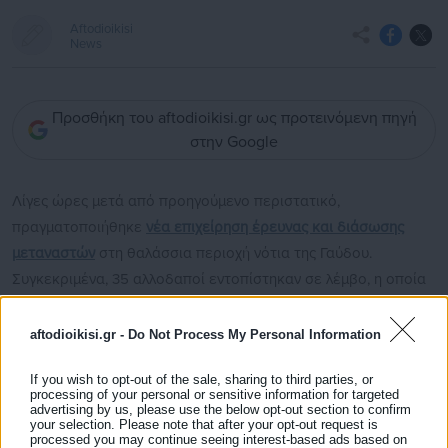
Aftodioikisi
News
Προσθήκη του aftodioikisi.gr ως προτεινόμενη πηγή
στην Google
Λίγες ώρες μετά από προηγούμενο περιστατικό,
πραγματοποιήθηκε
νέα επιχείρηση έρευνας και διάσωσης
μεταναστών
στη θαλάσσια περιοχή νότια της Γαύδου.
Συγκεκριμένα, 35 αλλοδαποί εντοπίστηκαν σε λέμβο, η οποία
βρισκόταν 49 ναυτικά μίλια νότια-νοτιοανατολικά του νησιού.
Η περισυλλογή τους έγινε από φορτηγό πλοίο με σημαία
aftodioikisi.gr -
Do Not Process My Personal Information
Μπαχάμες.
If you wish to opt-out of the sale, sharing to third parties, or
processing of your personal or sensitive information for targeted
advertising by us, please use the below opt-out section to confirm
your selection. Please note that after your opt-out request is
processed you may continue seeing interest-based ads based on
Στη συνέχεια, οι διασωθέντες μεταφέρθηκαν με σκάφος του