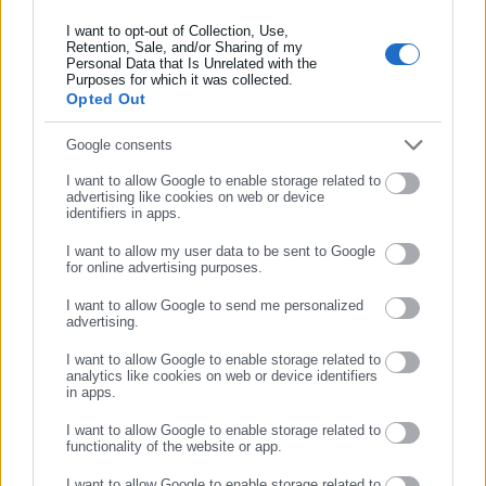
I want to opt-out of Collection, Use,
Retention, Sale, and/or Sharing of my
Personal Data that Is Unrelated with the
Συμπλήρωσε επώνυμο
Purposes for which it was collected.
05.08.2026 | 20:59
05.08.2026 | 18:29
Opted Out
Χρέη στις Τράπεζες: Έτσι
Mεταφορά μαθητών από τις
μπορείτε να τα βλέπετε
Περιφέρειες: Ποιες αλλαγές
Συμπλήρωσε email
Google consents
online & σε μηνιαία βάση
φέρνει νέα Υπουργική
Απόφαση (ΦΕΚ)
I want to allow Google to enable storage related to
advertising like cookies on web or device
Σχετικά άρθρα
identifiers in apps.
I want to allow my user data to be sent to Google
for online advertising purposes.
ΣΥΝΕΧΙΣΤΕ ΣΤΟ WEBSITE
I want to allow Google to send me personalized
advertising.
ΕΓΓΡΑΦΗ
I want to allow Google to enable storage related to
analytics like cookies on web or device identifiers
29.05.2026 | 10:12
28.05.2026 | 08:22
in apps.
Νέα επιχείρηση διάσωσης
Διασώθηκαν 202 μετανάστες
μεταναστών νότια της
νότια της Κρήτης και της
I want to allow Google to enable storage related to
functionality of the website or app.
Γαύδου
Γαύδου
I want to allow Google to enable storage related to