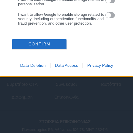
personalization.
I want to allow Google to enable storage related to
security, including authentication functionality and
fraud prevention, and other user protection.
CONFIRM
Data Deletion
Data Access
Privacy Policy
Κεντρική
Εκλογές
Διαύγεια
Ευρετήριο ΟΤΑ
Σύνδεσμοι
Ταυτότητα
Διαφήμιση
Επικοινωνία
ΣΤΟΙΧΕΙΑ ΕΠΙΚΟΙΝΩΝΙΑΣ
Πανεπιστημίου 56, Αθήνα τ.κ. 106 78, ΜΗΤ: 232416