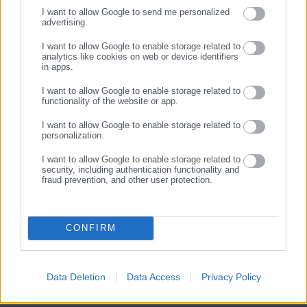
06.08.2026 | 10:29
06.08.2026 | 09:53
I want to allow Google to send me personalized
Ανθυγιεινή μεταφορά
Τουρισμός για Ολους: Ποια
advertising.
σκουπιδιών σε πλοία της
ΑΦΜ υποβάλλουν αίτηση για
ΕΓΓΡΑΦΗ
γραμμής Ηγουμενίτσα-
τα voucher μέχρι 600 ευρώ
I want to allow Google to enable storage related to
Κέρκυρα
analytics like cookies on web or device identifiers
in apps.
Σχετικά άρθρα
I want to allow Google to enable storage related to
functionality of the website or app.
I want to allow Google to enable storage related to
personalization.
I want to allow Google to enable storage related to
security, including authentication functionality and
fraud prevention, and other user protection.
26.03.2025 | 23:45
14.07.2025 | 19:14
Επιχείρηση διάσωσης 37
Ναυάγιο σκάφους της
αλλοδαπών νότια της Γαύδου
Frontex στο Αιγαίο – Σώοι
CONFIRM
όλοι οι επιβαίνοντες
Data Deletion
Data Access
Privacy Policy