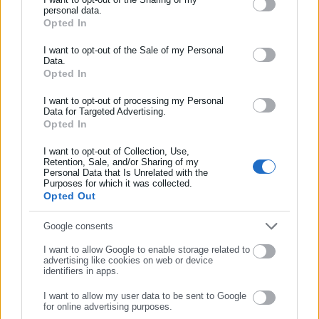
το χώρο της Αυτοδιοίκησης, της Δημόσιας Διοίκησης, της
personal data.
Opted In
ΕΓΓΡΑΦΗ NEWSLETTER
Εργασίας, της Ασφάλισης αλλά και γενικότερης
Περισσότερα
επικαιρότητας από την Ελλάδα και όλο τον κόσμο. Τον Μάιο
Ενημερωθείτε πρώτοι για ειδήσεις και θέματα από το χώρο της
I want to opt-out of the Sale of my Personal
του 2010, μόλις δύο χρόνια μετά την έναρξη της λειτουργίας
Data.
Tags:
FRONTEX,
ΓΑΥΔΟΣ,
ΚΡΗΤΗ,
ΜΕΤΑΝΑΣΤΕΣ
Αυτοδιοίκησης, της δημόσιας διοίκησης, της εργασίας, της
Opted In
της τιμήθηκε με το δημοσιογραφικό Βραβείο Μπότση.
ασφάλισης αλλά και γενικότερης επικαιρότητας από την Ελλάδα
Παράλληλα, αποτελεί κόμβο αμφίδρομης επικοινωνίας
και όλο τον κόσμο!
I want to opt-out of processing my Personal
μεταξύ πολιτικών, αιρετών της Αυτοδιοίκησης αλλά και
Data for Targeted Advertising.
Τελευταία νέα
Δημοφιλή
επιχειρηματιών με τους πολίτες και τους εργαζόμενους στο
Opted In
Συμπλήρωσε όνομα
Όλα τα νέα
δημόσιο και ιδιωτικό τομέα, ενώ λειτουργεί ως δίαυλος
I want to opt-out of Collection, Use,
διαδραστικής ενημέρωσης και επικοινωνίας μεταξύ της
Retention, Sale, and/or Sharing of my
Περιφέρειας και του Κέντρου. Καθημερινά δέχεται
Personal Data that Is Unrelated with the
Συμπλήρωσε επώνυμο
Purposes for which it was collected.
εκατοντάδες χιλιάδες επισκέψεις από εργαζόμενους στο
Opted Out
Προτεινόμενα άρθρα
δημόσιο και ιδιωτικό τομέα, πολιτικούς, αιρετούς της
Αυτοδιοίκησης, επιχειρηματίες και, κυρίως, πολίτες που
Συμπλήρωσε email
Google consents
ενδιαφέρονται για τοπικά, εργασιακά, ασφαλιστικά αλλά και
I want to allow Google to enable storage related to
για γενικότερα θέματα της επικαιρότητας.
advertising like cookies on web or device
identifiers in apps.
I want to allow my user data to be sent to Google
for online advertising purposes.
ΣΥΝΕΧΙΣΤΕ ΣΤΟ WEBSITE