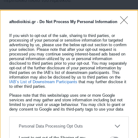
περιπολικό πλοίο του Λιμενικού.
Οι 25 αλλοδαποί μεταφέρονται στο λιμάνι της Χώρας
Σφακιων και από εκεί με λεωφορείο στο εκθεσιακό κέντρο
aftodioikisi.gr -
Do Not Process My Personal Information
της Αγιάς.
If you wish to opt-out of the sale, sharing to third parties, or
processing of your personal or sensitive information for targeted
advertising by us, please use the below opt-out section to confirm
your selection. Please note that after your opt-out request is
processed you may continue seeing interest-based ads based on
personal information utilized by us or personal information
disclosed to third parties prior to your opt-out. You may separately
opt-out of the further disclosure of your personal information by
third parties on the IAB’s list of downstream participants. This
information may also be disclosed by us to third parties on the
IAB’s List of Downstream Participants
that may further disclose it
to other third parties.
Please note that this website/app uses one or more Google
services and may gather and store information including but not
limited to your visit or usage behaviour. You may click to grant or
Aftodioikisi News
deny consent to Google and its third-party tags to use your data
Η aftodioikisi.gr είναι η βασική Διαδικτυακή πύλη για τους
for below specified purposes in below Google consent section.
ΟΤΑ, το Δημόσιο και την Εργασία στην Ελλάδα,
Personal Data Processing Opt Outs
λειτουργώντας από τον Απρίλιο του 2008 ως πηγή έγκυρης
και συνεχούς ροής ενημέρωσης με ειδήσεις και θέματα από
I want to opt-out of the Sharing of my