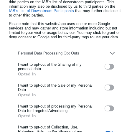
third parties on the IAB’s list of downstream participants. This
τούτων, ο Συνήγορος του Πολίτη, προκειμένου να συμβάλει
information may also be disclosed by us to third parties on the
IAB’s List of Downstream Participants
that may further disclose it
στο βαθμό που του αναλογεί στην αποφυγή παρόμοιου
to other third parties.
λανθασμένου χειρισμού στο μέλλον σε παρόμοια περίσταση,
Please note that this website/app uses one or more Google
services and may gather and store information including but not
ζήτησε από την αεροπορική εταιρεία να τον ενημερώσει αν
limited to your visit or usage behaviour. You may click to grant or
υπάρχει σχεδιασμός για την εξυπηρέτηση επιβατών με
deny consent to Google and its third-party tags to use your data
for below specified purposes in below Google consent section.
αναπηρία σε περιπτώσεις ακύρωσης πτήσεων.
Personal Data Processing Opt Outs
Δείτε ακόμη:
I want to opt-out of the Sharing of my
Σήμερα στη Μητρόπολη η κηδεία της
personal data.
πριγκίπισσας Ειρήνης
Opted In
ΕΓΓΡΑΦΗ NEWSLETTER
Ενημερωθείτε πρώτοι για ειδήσεις και θέματα από το χώρο της
Χανιά: Φωτιά σε γραφεία επιχείρησης στον
I want to opt-out of the Sale of my Personal
Data.
Αυτοδιοίκησης, της δημόσιας διοίκησης, της εργασίας, της
Αποκόρωνα
Opted In
ασφάλισης αλλά και γενικότερης επικαιρότητας από την Ελλάδα
και όλο τον κόσμο!
I want to opt-out of processing my Personal
Data for Targeted Advertising.
Opted In
Συμπλήρωσε όνομα
I want to opt-out of Collection, Use,
Retention, Sale, and/or Sharing of my