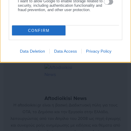
I want to allow Google to enable storage related to
διευκολύνσεις.
security, including authentication functionality and
fraud prevention, and other user protection.
4. Μεταφορά στην οικία όπου αυτό είναι εφικτό και επιθυμητό
από τον/την επιβάτη με αναπηρία.
CONFIRM
Data Deletion
Data Access
Privacy Policy
Aftodioikisi News
Η aftodioikisi.gr είναι η βασική Διαδικτυακή πύλη για τους
ΟΤΑ, το Δημόσιο και την Εργασία στην Ελλάδα,
λειτουργώντας από τον Απρίλιο του 2008 ως πηγή έγκυρης
και συνεχούς ροής ενημέρωσης με ειδήσεις και θέματα από