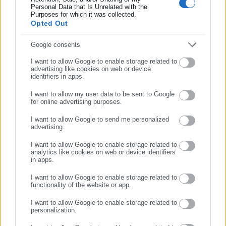
Η αεροπορική εταιρεία απάντησε στο Συνήγορο του Πολίτη
Personal Data that Is Unrelated with the
Συμπλήρωσε επώνυμο
Purposes for which it was collected.
ότι, ήδη από την επομένη της διαμαρτυρίας της επιβάτιδος
Opted Out
προς την ίδια, προχώρησε σε ενέργειες όπως:
Συμπλήρωσε email
Google consents
1. Πιστοποίηση ότι τα ξενοδοχεία που επιλέγονται για
I want to allow Google to enable storage related to
διανυκτέρευση επιβατών λόγω ανωτέρας βίας διαθέτουν
advertising like cookies on web or device
πλήρεις και αποδεδειγμένα λειτουργικές υποδομές για άτομα
identifiers in apps.
με αναπηρία ή μειωμένη κινητικότητα.
I want to allow my user data to be sent to Google
for online advertising purposes.
ΣΥΝΕΧΙΣΤΕ ΣΤΟ WEBSITE
2. Εξασφάλιση άμεσης και ασφαλούς μεταφοράς των
I want to allow Google to send me personalized
επιβατών με ταξί σε περιπτώσεις όπου δεν είναι δυνατή η
advertising.
ΕΓΓΡΑΦΗ
πρόσβαση σε λεωφορείο ή άλλο ενναλακτικό μέσο
I want to allow Google to enable storage related to
μεταφοράς,.
analytics like cookies on web or device identifiers
in apps.
3. Πραγματοποίηση άμεσης τηλεφωνικής επικοινωνίας με τον/
I want to allow Google to enable storage related to
την επιβάτη με αναπηρία ή με εξουσιοδοτημένο πρόσωπο σε
functionality of the website or app.
περιπτώσεις έκτακτης διαμονής ή αλλαγής ταξιδιωτικών
I want to allow Google to enable storage related to
συνθηκών ώστε να καταγράφονται οι ιδιαίτερες ανάγκες
personalization.
κινητικότητας, πριν ληφθούν αποφάσεις για τις παρεχόμενες