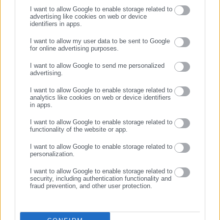
I want to allow Google to enable storage related to
advertising like cookies on web or device
identifiers in apps.
I want to allow my user data to be sent to Google
for online advertising purposes.
ΣΥΝΕΧΙΣΤΕ ΣΤΟ WEBSITE
Aftodioikisi News
I want to allow Google to send me personalized
advertising.
Η aftodioikisi.gr είναι η βασική Διαδικτυακή πύλη για τους
ΕΓΓΡΑΦΗ
ΟΤΑ, το Δημόσιο και την Εργασία στην Ελλάδα,
I want to allow Google to enable storage related to
λειτουργώντας από τον Απρίλιο του 2008 ως πηγή έγκυρης
analytics like cookies on web or device identifiers
in apps.
και συνεχούς ροής ενημέρωσης με ειδήσεις και θέματα από
το χώρο της Αυτοδιοίκησης, της Δημόσιας Διοίκησης, της
I want to allow Google to enable storage related to
functionality of the website or app.
Εργασίας, της Ασφάλισης αλλά και γενικότερης
Περισσότερα
επικαιρότητας από την Ελλάδα και όλο τον κόσμο. Τον Μάιο
I want to allow Google to enable storage related to
του 2010, μόλις δύο χρόνια μετά την έναρξη της λειτουργίας
personalization.
Tags:
VIDEO,
ΚΑΛΥΜΝΟΣ,
ΤΕΡΑΣΤΙΟ ΨΑΡΙ
της τιμήθηκε με το δημοσιογραφικό Βραβείο Μπότση.
I want to allow Google to enable storage related to
Παράλληλα, αποτελεί κόμβο αμφίδρομης επικοινωνίας
security, including authentication functionality and
fraud prevention, and other user protection.
μεταξύ πολιτικών, αιρετών της Αυτοδιοίκησης αλλά και
Τελευταία νέα
Δημοφιλή
επιχειρηματιών με τους πολίτες και τους εργαζόμενους στο
Όλα τα νέα
δημόσιο και ιδιωτικό τομέα, ενώ λειτουργεί ως δίαυλος