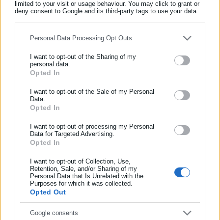
limited to your visit or usage behaviour. You may click to grant or
deny consent to Google and its third-party tags to use your data
for below specified purposes in below Google consent section.
Τα καλύμνικα καϊκια, οργώνουν τις θάλασσες και οι ικανότητές
Personal Data Processing Opt Outs
τους είναι γνωστές σε όλο τον κόσμο.
I want to opt-out of the Sharing of my
personal data.
Opted In
ΕΓΓΡΑΦΗ NEWSLETTER
Ενημερωθείτε πρώτοι για ειδήσεις και θέματα από το χώρο της
I want to opt-out of the Sale of my Personal
Data.
Αυτοδιοίκησης, της δημόσιας διοίκησης, της εργασίας, της
Opted In
ασφάλισης αλλά και γενικότερης επικαιρότητας από την Ελλάδα
και όλο τον κόσμο!
I want to opt-out of processing my Personal
Data for Targeted Advertising.
Opted In
Συμπλήρωσε όνομα
I want to opt-out of Collection, Use,
Retention, Sale, and/or Sharing of my
Personal Data that Is Unrelated with the
Συμπλήρωσε επώνυμο
Purposes for which it was collected.
Opted Out
Συμπλήρωσε email
Google consents