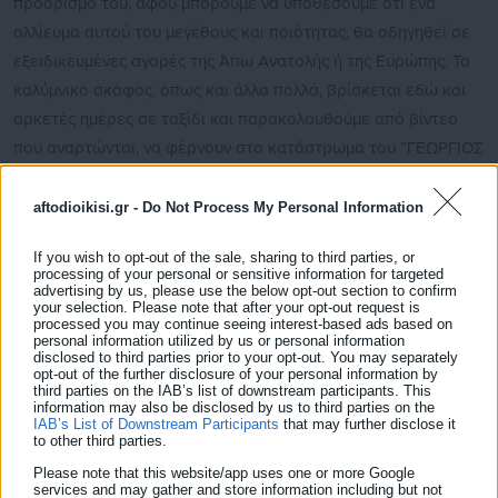
προορισμό του, αφού μπορούμε να υποθέσουμε ότι ένα
αλλίευμα αυτού του μεγέθους και ποιότητας, θα οδηγηθεί σε
εξειδικευμένες αγορές της Άπω Ανατoλής ή της Ευρώπης. Το
καλύμνικο σκάφος, όπως και άλλα πολλά, βρίσκεται εδώ και
αρκετές ημέρες σε ταξίδι και παρακολουθούμε από βίντεο
που αναρτώνται, να φέρνουν στο κατάστρωμα του “ΓΕΩΡΓΙΟΣ
ΓΕΩΡΓΟΥΛΗΣ“, τεράστια ψάρια, ενός σκάφους που φέρει το
όνομα ενός από τους παλαιότερους ψαράδες της Καλύμνου
aftodioikisi.gr -
Do Not Process My Personal Information
και τον εγγονό να συνεχίζει την παραδοση.
If you wish to opt-out of the sale, sharing to third parties, or
processing of your personal or sensitive information for targeted
Δείτε ακόμη:
advertising by us, please use the below opt-out section to confirm
your selection. Please note that after your opt-out request is
Συναγερμός στον Λυκαβηττό μετά από
processed you may continue seeing interest-based ads based on
εκδήλωση πυρκαγιάς
personal information utilized by us or personal information
disclosed to third parties prior to your opt-out. You may separately
opt-out of the further disclosure of your personal information by
Γλαυκοκαρχαρίες σε ρηχά νερά: Γιατί
third parties on the IAB’s list of downstream participants. This
information may also be disclosed by us to third parties on the
καταγράφονται περισσότερες εμφανίσεις
IAB’s List of Downstream Participants
that may further disclose it
to other third parties.
Please note that this website/app uses one or more Google
services and may gather and store information including but not