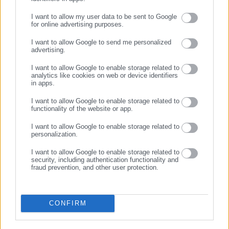
ενδιαφέρονται για τοπικά, εργασιακά, ασφαλιστικά αλλά και
I want to allow my user data to be sent to Google
για γενικότερα θέματα της επικαιρότητας.
for online advertising purposes.
ΣΥΝΕΧΙΣΤΕ ΣΤΟ WEBSITE
I want to allow Google to send me personalized
advertising.
ΕΓΓΡΑΦΗ
I want to allow Google to enable storage related to
07.08.2026 | 07:20
06.08.2026 | 20:59
analytics like cookies on web or device identifiers
Πόθεν Έσχες: Τι δηλώνει ο
Η επίσημη εφαρμογή για
in apps.
Δήμαρχος Αμφιλοχίας
καταγγελίες κατάληψης
δρόμων και πεζοδρομίων
I want to allow Google to enable storage related to
functionality of the website or app.
Σχετικά άρθρα
I want to allow Google to enable storage related to
personalization.
I want to allow Google to enable storage related to
security, including authentication functionality and
fraud prevention, and other user protection.
CONFIRM
30.01.2025 | 08:52
07.06.2024 | 19:30
Κρήτη-κακοποίηση 3χρονου:
Ρόδος: 28.560 ευρώ πρόστιμο
Οι γονείς «ντύθηκαν»
και αυτόφωρο στον