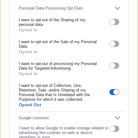
Aftodioikisi News
Personal Data Processing Opt Outs
Η aftodioikisi.gr είναι η βασική Διαδικτυακή πύλη για τους
I want to opt-out of the Sharing of my
ΟΤΑ, το Δημόσιο και την Εργασία στην Ελλάδα,
personal data.
λειτουργώντας από τον Απρίλιο του 2008 ως πηγή έγκυρης
Opted In
ΕΓΓΡΑΦΗ NEWSLETTER
και συνεχούς ροής ενημέρωσης με ειδήσεις και θέματα από
Ενημερωθείτε πρώτοι για ειδήσεις και θέματα από το χώρο της
I want to opt-out of the Sale of my Personal
το χώρο της Αυτοδιοίκησης, της Δημόσιας Διοίκησης, της
Data.
Αυτοδιοίκησης, της δημόσιας διοίκησης, της εργασίας, της
Εργασίας, της Ασφάλισης αλλά και γενικότερης
Περισσότερα
Opted In
ασφάλισης αλλά και γενικότερης επικαιρότητας από την Ελλάδα
επικαιρότητας από την Ελλάδα και όλο τον κόσμο. Τον Μάιο
και όλο τον κόσμο!
I want to opt-out of processing my Personal
του 2010, μόλις δύο χρόνια μετά την έναρξη της λειτουργίας
Tags:
3ΧΡΟΝΟΣ,
ΗΡΑΚΛΕΙΟ,
ΠΕΤΡΕΣ
Data for Targeted Advertising.
της τιμήθηκε με το δημοσιογραφικό Βραβείο Μπότση.
Opted In
Συμπλήρωσε όνομα
Παράλληλα, αποτελεί κόμβο αμφίδρομης επικοινωνίας
I want to opt-out of Collection, Use,
μεταξύ πολιτικών, αιρετών της Αυτοδιοίκησης αλλά και
Retention, Sale, and/or Sharing of my
Τελευταία νέα
Δημοφιλή
επιχειρηματιών με τους πολίτες και τους εργαζόμενους στο
Personal Data that Is Unrelated with the
Συμπλήρωσε επώνυμο
Όλα τα νέα
Purposes for which it was collected.
δημόσιο και ιδιωτικό τομέα, ενώ λειτουργεί ως δίαυλος
Opted Out
διαδραστικής ενημέρωσης και επικοινωνίας μεταξύ της
Περιφέρειας και του Κέντρου. Καθημερινά δέχεται
Συμπλήρωσε email
Google consents
εκατοντάδες χιλιάδες επισκέψεις από εργαζόμενους στο
Προτεινόμενα άρθρα
I want to allow Google to enable storage related to
δημόσιο και ιδιωτικό τομέα, πολιτικούς, αιρετούς της
advertising like cookies on web or device
Αυτοδιοίκησης, επιχειρηματίες και, κυρίως, πολίτες που
identifiers in apps.