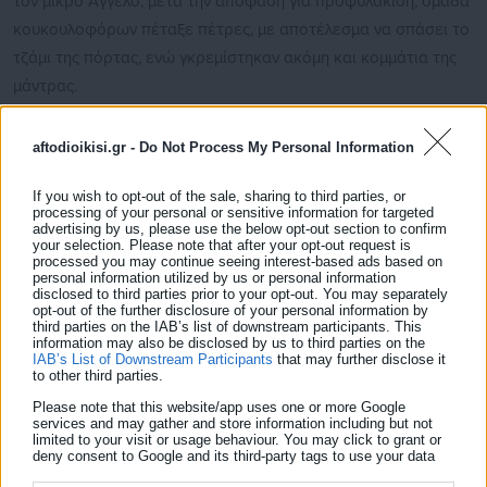
τον μικρό Άγγελο, μετά την απόφαση για προφυλάκιση, ομάδα
κουκουλοφόρων πέταξε πέτρες, με αποτέλεσμα να σπάσει το
τζάμι της πόρτας, ενώ γκρεμίστηκαν ακόμη και κομμάτια της
μάντρας.
Την ώρα που το 3χρονο παιδάκι χαροπαλεύει χτυπημένο
aftodioikisi.gr -
Do Not Process My Personal Information
ανελέητα από τα χέρια της μάνας που το γέννησε και από τον
44χρονο σύντροφό της, οι δύο τελευταίοι – ως γνωστόν –
If you wish to opt-out of the sale, sharing to third parties, or
processing of your personal or sensitive information for targeted
έχουν προφυλακιστεί για την κακοποίησή του μετά τις
advertising by us, please use the below opt-out section to confirm
απολογίες τους το βράδυ της Τετάρτης (29.01.2025).
your selection. Please note that after your opt-out request is
processed you may continue seeing interest-based ads based on
personal information utilized by us or personal information
disclosed to third parties prior to your opt-out. You may separately
opt-out of the further disclosure of your personal information by
third parties on the IAB’s list of downstream participants. This
information may also be disclosed by us to third parties on the
IAB’s List of Downstream Participants
that may further disclose it
to other third parties.
Please note that this website/app uses one or more Google
services and may gather and store information including but not
limited to your visit or usage behaviour. You may click to grant or
deny consent to Google and its third-party tags to use your data
for below specified purposes in below Google consent section.