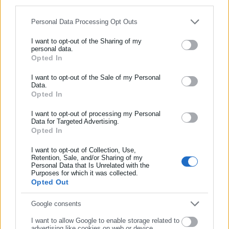
for below specified purposes in below Google consent section.
Personal Data Processing Opt Outs
Aftodioikisi News
I want to opt-out of the Sharing of my
Η aftodioikisi.gr είναι η βασική Διαδικτυακή πύλη για τους
personal data.
ΟΤΑ, το Δημόσιο και την Εργασία στην Ελλάδα,
Opted In
ΕΓΓΡΑΦΗ NEWSLETTER
λειτουργώντας από τον Απρίλιο του 2008 ως πηγή έγκυρης
Ενημερωθείτε πρώτοι για ειδήσεις και θέματα από το χώρο της
I want to opt-out of the Sale of my Personal
και συνεχούς ροής ενημέρωσης με ειδήσεις και θέματα από
Data.
Αυτοδιοίκησης, της δημόσιας διοίκησης, της εργασίας, της
το χώρο της Αυτοδιοίκησης, της Δημόσιας Διοίκησης, της
Opted In
ασφάλισης αλλά και γενικότερης επικαιρότητας από την Ελλάδα
Εργασίας, της Ασφάλισης αλλά και γενικότερης
Περισσότερα
και όλο τον κόσμο!
επικαιρότητας από την Ελλάδα και όλο τον κόσμο. Τον Μάιο
I want to opt-out of processing my Personal
Data for Targeted Advertising.
του 2010, μόλις δύο χρόνια μετά την έναρξη της λειτουργίας
Tags:
ΓΩΓΩ ΜΑΣΤΡΟΚΩΣΤΑ,
ΝΟΣΗΛΕΙΑ,
ΝΟΣΟΚΟΜΕΙΟ
Opted In
Συμπλήρωσε όνομα
της τιμήθηκε με το δημοσιογραφικό Βραβείο Μπότση.
Παράλληλα, αποτελεί κόμβο αμφίδρομης επικοινωνίας
I want to opt-out of Collection, Use,
Retention, Sale, and/or Sharing of my
μεταξύ πολιτικών, αιρετών της Αυτοδιοίκησης αλλά και
Personal Data that Is Unrelated with the
Συμπλήρωσε επώνυμο
Τελευταία νέα
Δημοφιλή
επιχειρηματιών με τους πολίτες και τους εργαζόμενους στο
Purposes for which it was collected.
Όλα τα νέα
Opted Out
δημόσιο και ιδιωτικό τομέα, ενώ λειτουργεί ως δίαυλος
διαδραστικής ενημέρωσης και επικοινωνίας μεταξύ της
Συμπλήρωσε email
Google consents
Περιφέρειας και του Κέντρου. Καθημερινά δέχεται
εκατοντάδες χιλιάδες επισκέψεις από εργαζόμενους στο
I want to allow Google to enable storage related to
Προτεινόμενα άρθρα
advertising like cookies on web or device