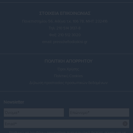
ΣΤΟΙΧΕΙΑ ΕΠΙΚΟΙΝΩΝΙΑΣ
Πανεπιστημίου 56, Αθήνα τ.κ. 106 78, ΜΗΤ: 232416
Τηλ. 210 514 3137-8
Φαξ: 210 512 3020
email:
press@aftodioikisi.gr
ΠΟΛΙΤΙΚΗ ΑΠΟΡΡΗΤΟΥ
Όροι Χρήσης
Πολιτική Cookies
Δήλωση προστασίας προσωπικών δεδομένων
Newsletter
Επιθυμώ να λαμβάνω newsletters (ενημερωτικά δελτία), σύμφωνα με