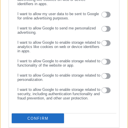
δημόσιο και ιδιωτικό τομέα, πολιτικούς, αιρετούς της
identifiers in apps.
Αυτοδιοίκησης, επιχειρηματίες και, κυρίως, πολίτες που
I want to allow my user data to be sent to Google
ενδιαφέρονται για τοπικά, εργασιακά, ασφαλιστικά αλλά και
for online advertising purposes.
για γενικότερα θέματα της επικαιρότητας.
ΣΥΝΕΧΙΣΤΕ ΣΤΟ WEBSITE
I want to allow Google to send me personalized
advertising.
ΕΓΓΡΑΦΗ
I want to allow Google to enable storage related to
analytics like cookies on web or device identifiers
26.07.2026 | 21:34
26.07.2026 | 18:57
in apps.
Νέος Κώδικας: Έτσι
ΠΟΓΕΔΥ για Εθνική
παίρνουν δάνεια δήμοι &
Στρατηγική Υδάτων:
I want to allow Google to enable storage related to
περιφέρειες
Αντιβαίνει στο Σύνταγμα
functionality of the website or app.
-Υπονομεύει εθνική ασφάλεια
I want to allow Google to enable storage related to
Σχετικά άρθρα
personalization.
I want to allow Google to enable storage related to
security, including authentication functionality and
fraud prevention, and other user protection.
CONFIRM
13.05.2026 | 08:06
13.05.2026 | 07:22