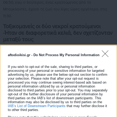
06:50, ενώ ο δεύτερος, ένας κρατούμενος από το
Μπαγκλαντές, έχασε τη ζωή του λίγες ώρες αργότερα, στις
11:30.
Τοξικομανείς οι δύο νεκροί κρατούμενοι
-Ήταν σε διαφορετικά κελιά, δεν σχετίζονταν
μεταξύ τους
Πληροφορίες αναφέρουν ότι πρόκειται για τοξικομανείς που
aftodioikisi.gr -
Do Not Process My Personal Information
τους χορηγούσαν μεθαδόνη, οι οποίοι ήταν σε διαφορετικά
κελιά και δεν σχετίζονταν μεταξύ τους.
If you wish to opt-out of the sale, sharing to third parties, or
processing of your personal or sensitive information for targeted
advertising by us, please use the below opt-out section to confirm
your selection. Please note that after your opt-out request is
processed you may continue seeing interest-based ads based on
personal information utilized by us or personal information
disclosed to third parties prior to your opt-out. You may separately
Κατά τη διάρκεια των ερευνών στα κελιά δεν βρέθηκαν
opt-out of the further disclosure of your personal information by
ναρκωτικά, με το οικείο ΑΤ να ενεργεί την προανάκριση.
third parties on the IAB’s list of downstream participants. This
information may also be disclosed by us to third parties on the
IAB’s List of Downstream Participants
that may further disclose it
to other third parties.