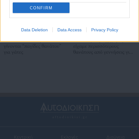
CONFIRM
Data Deletion
Data Access
Privacy Policy
18.11.2025 | 23:22
25.10.2025 | 09:23
Ηλεία: Πλαστικά μπουκάλια
Σε 15 νομούς της χώρας
γίνονται “παγίδες θανάτου”
είχαμε περισσότερους
για γάτες
θανάτους από γεννήσεις για
πάνω από 41 χρόνια
Κεντρική
Εκλογές
Διαύγεια