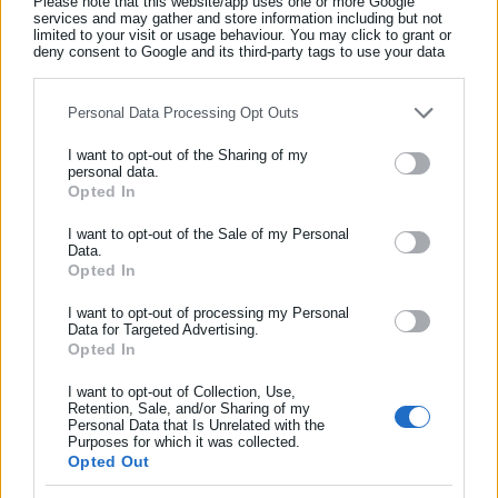
Please note that this website/app uses one or more Google
services and may gather and store information including but not
limited to your visit or usage behaviour. You may click to grant or
deny consent to Google and its third-party tags to use your data
for below specified purposes in below Google consent section.
Personal Data Processing Opt Outs
I want to opt-out of the Sharing of my
personal data.
Opted In
ΕΓΓΡΑΦΗ NEWSLETTER
Aftodioikisi News
Η aftodioikisi.gr είναι η βασική Διαδικτυακή πύλη για τους
Ενημερωθείτε πρώτοι για ειδήσεις και θέματα από το χώρο της
I want to opt-out of the Sale of my Personal
ΟΤΑ, το Δημόσιο και την Εργασία στην Ελλάδα,
Data.
Αυτοδιοίκησης, της δημόσιας διοίκησης, της εργασίας, της
Opted In
λειτουργώντας από τον Απρίλιο του 2008 ως πηγή έγκυρης
ασφάλισης αλλά και γενικότερης επικαιρότητας από την Ελλάδα
και συνεχούς ροής ενημέρωσης με ειδήσεις και θέματα από
και όλο τον κόσμο!
I want to opt-out of processing my Personal
το χώρο της Αυτοδιοίκησης, της Δημόσιας Διοίκησης, της
Data for Targeted Advertising.
Opted In
Συμπλήρωσε όνομα
Εργασίας, της Ασφάλισης αλλά και γενικότερης
Περισσότερα
επικαιρότητας από την Ελλάδα και όλο τον κόσμο. Τον Μάιο
I want to opt-out of Collection, Use,
του 2010, μόλις δύο χρόνια μετά την έναρξη της λειτουργίας
Retention, Sale, and/or Sharing of my
Tags:
ΘΑΝΑΤΟΙ,
ΚΡΑΤΟΥΜΕΝΟΙ,
ΦΥΛΑΚΕΣ ΚΟΡΥΔΑΛΛΟΥ
Personal Data that Is Unrelated with the
της τιμήθηκε με το δημοσιογραφικό Βραβείο Μπότση.
Συμπλήρωσε επώνυμο
Purposes for which it was collected.
Παράλληλα, αποτελεί κόμβο αμφίδρομης επικοινωνίας
Opted Out
μεταξύ πολιτικών, αιρετών της Αυτοδιοίκησης αλλά και