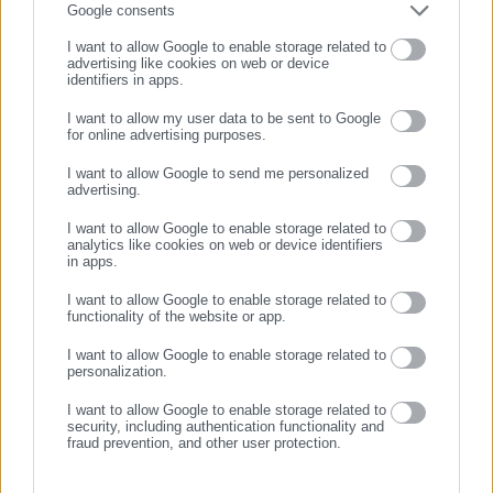
Τελευταία νέα
Δημοφιλή
επιχειρηματιών με τους πολίτες και τους εργαζόμενους στο
Συμπλήρωσε email
Google consents
Όλα τα νέα
δημόσιο και ιδιωτικό τομέα, ενώ λειτουργεί ως δίαυλος
I want to allow Google to enable storage related to
διαδραστικής ενημέρωσης και επικοινωνίας μεταξύ της
advertising like cookies on web or device
identifiers in apps.
Περιφέρειας και του Κέντρου. Καθημερινά δέχεται
εκατοντάδες χιλιάδες επισκέψεις από εργαζόμενους στο
I want to allow my user data to be sent to Google
Προτεινόμενα άρθρα
δημόσιο και ιδιωτικό τομέα, πολιτικούς, αιρετούς της
for online advertising purposes.
ΣΥΝΕΧΙΣΤΕ ΣΤΟ WEBSITE
Αυτοδιοίκησης, επιχειρηματίες και, κυρίως, πολίτες που
I want to allow Google to send me personalized
ενδιαφέρονται για τοπικά, εργασιακά, ασφαλιστικά αλλά και
advertising.
ΕΓΓΡΑΦΗ
για γενικότερα θέματα της επικαιρότητας.
I want to allow Google to enable storage related to
analytics like cookies on web or device identifiers
in apps.
I want to allow Google to enable storage related to
24.07.2026 | 13:34
24.07.2026 | 10:19
functionality of the website or app.
Κακοκαιρία: Ήχησε το 112 σε
Επίδομα 150 ευρώ ανά παιδί:
πολλές περιοχές της χώρας
Ποιοι δικαιούνται
I want to allow Google to enable storage related to
personalization.
συμπληρωματική πληρωμή
τέλος Αυγούστου
I want to allow Google to enable storage related to
Σχετικά άρθρα
security, including authentication functionality and
fraud prevention, and other user protection.