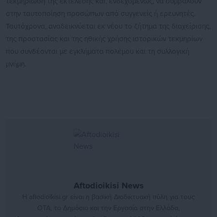
τεκμηρίωση της εκτέλεσης και, ενδεχομένως, να συμβάλουν
στην ταυτοποίηση προσώπων από συγγενείς ή ερευνητές.
Ταυτόχρονα, αναδεικνύεται εκ νέου το ζήτημα της διαχείρισης,
της προστασίας και της ηθικής χρήσης ιστορικών τεκμηρίων
που συνδέονται με εγκλήματα πολέμου και τη συλλογική
μνήμη.
Aftodioikisi News
Η aftodioikisi.gr είναι η βασική Διαδικτυακή πύλη για τους
ΟΤΑ, το Δημόσιο και την Εργασία στην Ελλάδα,