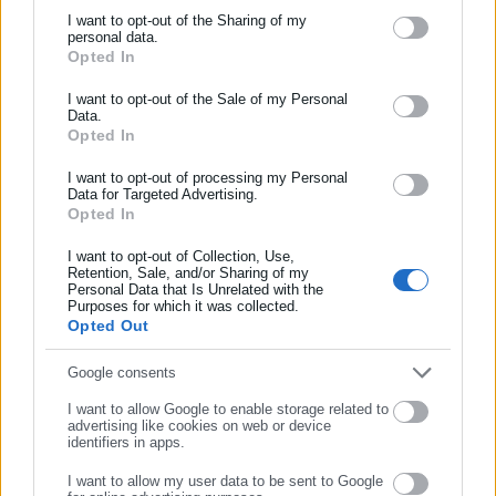
Συναγερμός στη Σέριφο: Μήνυμα του 112 για
I want to opt-out of the Sharing of my
personal data.
αποφυγή μετακινήσεων σε παράκτιες περιοχές
Opted In
ΕΓΓΡΑΦΗ NEWSLETTER
Ενημερωθείτε πρώτοι για ειδήσεις και θέματα από το χώρο της
I want to opt-out of the Sale of my Personal
Data.
Αυτοδιοίκησης, της δημόσιας διοίκησης, της εργασίας, της
Opted In
ασφάλισης αλλά και γενικότερης επικαιρότητας από την Ελλάδα
και όλο τον κόσμο!
I want to opt-out of processing my Personal
Data for Targeted Advertising.
Η εκτέλεση των 200 κομμουνιστών στην Καισαριανή
Opted In
Συμπλήρωσε όνομα
συγκαταλέγεται στα πιο ειδεχθή εγκλήματα των ναζιστικών
δυνάμεων στην Ελλάδα. Η πλειονότητα των θυμάτων ήταν
I want to opt-out of Collection, Use,
Retention, Sale, and/or Sharing of my
πολιτικοί κρατούμενοι, πολλοί από τους οποίους είχαν
Personal Data that Is Unrelated with the
Συμπλήρωσε επώνυμο
Purposes for which it was collected.
μεταχθεί από το Στρατόπεδο Χαϊδαρίου λίγο πριν οδηγηθούν
Opted Out
στο εκτελεστικό απόσπασμα.
Συμπλήρωσε email
Google consents
I want to allow Google to enable storage related to
advertising like cookies on web or device
identifiers in apps.
I want to allow my user data to be sent to Google