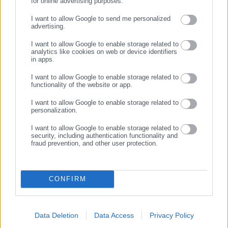
for online advertising purposes.
ΣΥΝΕΧΙΣΤΕ ΣΤΟ WEBSITE
I want to allow Google to send me personalized
advertising.
ΕΓΓΡΑΦΗ
I want to allow Google to enable storage related to
analytics like cookies on web or device identifiers
in apps.
I want to allow Google to enable storage related to
functionality of the website or app.
I want to allow Google to enable storage related to
personalization.
I want to allow Google to enable storage related to
security, including authentication functionality and
fraud prevention, and other user protection.
Η ομαδική εκτέλεση έλαβε χώρα ανήμερα της Εργατικής
Πρωτομαγιάς και πραγματοποιήθηκε ως αντίποινα για τον
θάνατο Γερμανού στρατηγού, τριών αξιωματικών που τον
CONFIRM
συνόδευαν, καθώς και για τον τραυματισμό στρατιωτών σε
επίθεση στους Μολάους Λακωνίας στις 27 Απριλίου 1944.
Data Deletion
Data Access
Privacy Policy