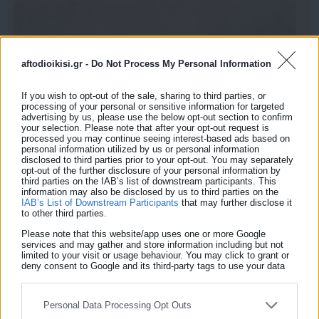
aftodioikisi.gr -
Do Not Process My Personal Information
If you wish to opt-out of the sale, sharing to third parties, or
processing of your personal or sensitive information for targeted
advertising by us, please use the below opt-out section to confirm
your selection. Please note that after your opt-out request is
processed you may continue seeing interest-based ads based on
personal information utilized by us or personal information
disclosed to third parties prior to your opt-out. You may separately
opt-out of the further disclosure of your personal information by
third parties on the IAB’s list of downstream participants. This
information may also be disclosed by us to third parties on the
IAB’s List of Downstream Participants
that may further disclose it
to other third parties.
Please note that this website/app uses one or more Google
services and may gather and store information including but not
limited to your visit or usage behaviour. You may click to grant or
Δείτε ακόμη:
deny consent to Google and its third-party tags to use your data
for below specified purposes in below Google consent section.
Θλίψη στη Ρόδο: Εκοιμήθη ο πρώην
Μητροπολίτης Γάνου και Χώρας Αμφιλόχιος
Personal Data Processing Opt Outs