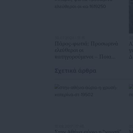
30.07.2026 | 17:15
30
Πάρος-φωτιά: Προσωρινά
Α
ελεύθεροι οι
γ
κατηγορούμενοι – Ποια
Δ
ευθύνη καταλογίζεται στον
Δήμαρχο
Σχετικά άρθρα
10.08.2017 | 17:48
05
Στην Αθήνα αύριο η “χρυσή”
Μ