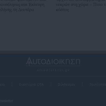
ανσέληνος και Έκλειψη
νεκρών στη χώρα – Ποιο τ
ελήνης τη Δευτέρα
κόστος
εια
Ευρετήριο ΟΤΑ
Σύνδεσμοι
Ταυτότητ
wsletter