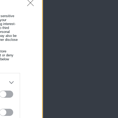
 sensitive
 your
g interest-
 third
ersonal
 may also be
her disclose
tore
nt or deny
 below
ος
ίκησης,