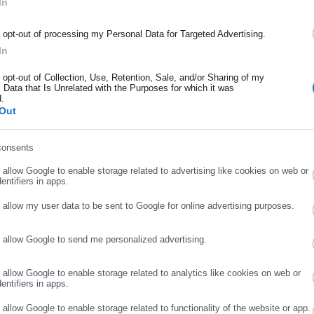
In
τη χρηματοδότηση της Πολιτικής Προστασίας και Ανθρωπιστικής
μόσιας διοίκησης, της εργασίας, της ασφάλισης αλλά και γενικότερ
HO/ European Union Civil Protection and Humanitarian Aid).
ρότητας από την Ελλάδα και όλο τον κόσμο!
o opt-out of processing my Personal Data for Targeted Advertising.
In
ήρωσε όνομα
o opt-out of Collection, Use, Retention, Sale, and/or Sharing of my
 Data that Is Unrelated with the Purposes for which it was
ότησης ήδη λειτουργεί και η έτερη ανακαινισμένη Δομή Φιλοξενίας
d.
ήρωσε επώνυμο
Out
 η οποία επίσης απέσπασε ιδιαίτερα εγκωμιαστικά σχόλια από τ
 ECHO. Στη Δομή των Καλαβρύτων αυτή τη στιγμή φιλοξενούντα
consents
ρωσε email
o allow Google to enable storage related to advertising like cookies on web or
entifiers in apps.
o allow my user data to be sent to Google for online advertising purposes.
o allow Google to send me personalized advertising.
ΣΥΝΕΧΙΣΤΕ ΣΤΟ WEBSITE
ΕΓΓΡΑΦΗ
o allow Google to enable storage related to analytics like cookies on web or
entifiers in apps.
o allow Google to enable storage related to functionality of the website or app.