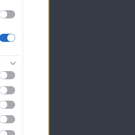
ης
ην
ι