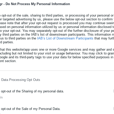
gr -
Do Not Process My Personal Information
ησης
o opt-out of the sale, sharing to third parties, or processing of your personal or
λώσσας και ενισχυτική διδασκαλία
or targeted advertising by us, please use the below opt-out section to confirm
ease note that after your opt-out request is processed you may continue seein
ed on personal information utilized by us or personal information disclosed to
πηρεσίες (νοσοκομεία, Υπηρεσία Ασύλου κλπ)
 to your opt-out. You may separately opt-out of the further disclosure of your p
y third parties on the IAB’s list of downstream participants. This information
us to third parties on the
IAB’s List of Downstream Participants
that may furt
ησης και οργάνωση διαπολιτισμικών δραστηριοτήτων
rd parties.
that this website/app uses one or more Google services and may gather and s
άλυψη
ncluding but not limited to your visit or usage behaviour. You may click to gra
ogle and its third-party tags to use your data for below specified purposes in
nt section.
υγό του ο Εμανουέλ Μακρόν
l Data Processing Opt Outs
ος στα Εξάρχεια
o opt-out of the Sharing of my personal data.
In
ρως με βάση τα ευρωπαϊκά πρότυπα στο πλαίσιο του προγράμματ
ΡΑΦΗ NEWSLETTER
o opt-out of the Sale of my Personal Data.
ction of migrants and refugees stranded in Greece” του Διεθνούς
ωθείτε πρώτοι για ειδήσεις και θέματα από το χώρο της Αυτοδιο