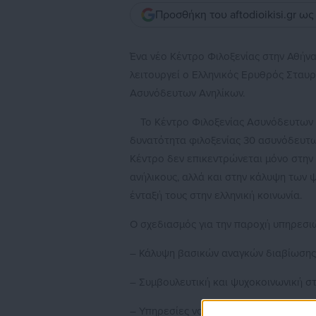
Προσθήκη του aftodioikisi.gr ω
Ένα νέο Κέντρο Φιλοξενίας στην Αθήνα
λειτουργεί ο Ελληνικός Ερυθρός Σταυ
Ασυνόδευτων Ανηλίκων.
Το Κέντρο Φιλοξενίας Ασυνόδευτων Αν
δυνατότητα φιλοξενίας 30 ασυνόδευτων 
Κέντρο δεν επικεντρώνεται μόνο στην
ανήλικους, αλλά και στην κάλυψη των 
ένταξή τους στην ελληνική κοινωνία.
Ο σχεδιασμός για την παροχή υπηρεσιώ
– Κάλυψη βασικών αναγκών διαβίωσης (
– Συμβουλευτική και ψυχοκοινωνική στ
– Υπηρεσίες νομικής συμβουλευτικής