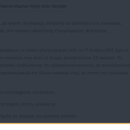
ς προτεινόμενη πηγή στην Google
, με σκοπό την παροχή στέγασης σε ασυνόδευτους ανήλικους,
ρός, στο πλαίσιο υλοποίησης Προγράμματος Φιλοξενίας
ηλίκων, το οποίο ήδη λειτουργεί από τις 17 Ιουλίου 2017, έχει τη
ανηλίκων, ενώ αυτή τη στιγμή, φιλοξενούνται 23 ανήλικοι. Το
 ασφαλή διαβίωση και την εξασφάλιση κατοικίας σε ασυνόδευτου
ψυχοκοινωνικών και άλλων αναγκών τους, με σκοπό την κοινωνική
ν περιλαμβάνει ειδικότερα:
στέγαση, σίτιση, ασφάλεια)
ήριξη, σε ατομικό και ομαδικό επίπεδο