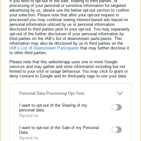
Τμήματος Ειδικών Επιχειρησιακών Ομάδων συνέλαβαν
If you wish to opt-out of the sale, sharing to third parties, or
processing of your personal or sensitive information for targeted
τέσσερα άτομα για παράβαση του νόμου περί ναρκωτικών.
advertising by us, please use the below opt-out section to confirm
your selection. Please note that after your opt-out request is
processed you may continue seeing interest-based ads based on
Από την έρευνα προέκυψε ότι σε βάρος ενός εκ των
personal information utilized by us or personal information
disclosed to third parties prior to your opt-out. You may separately
συλληφθέντων εκκρεμούσε διάταξη του εισαγγελέα
opt-out of the further disclosure of your personal information by
πρωτοδικών Χαλκιδικής, με την οποία διατάσσεται η σύλληψή
third parties on the IAB’s list of downstream participants. This
information may also be disclosed by us to third parties on the
του και η έκτιση υπολοίπου ποινής φυλάκισης για επικίνδυνη
IAB’s List of Downstream Participants
that may further disclose it
to other third parties.
σωματική βλάβη και παράβαση του νόμου περί όπλων.
Please note that this website/app uses one or more Google
services and may gather and store information including but not
limited to your visit or usage behaviour. You may click to grant or
deny consent to Google and its third-party tags to use your data
for below specified purposes in below Google consent section.
Tags:
Personal Data Processing Opt Outs
dept-C,
ΑΠΘ,
ΕΛΑΣ,
ΕΠΙΧΕΙΡΗΣΗ,
ΝΑΡΚΩΤΙΚΑ,
ΣΚΟΥΠΑ
I want to opt-out of the Sharing of my
personal data.
Opted In
ΕΓΓΡΑΦΗ NEWSLETTER
Τελευταία νέα
Δημοφιλή
Ενημερωθείτε πρώτοι για ειδήσεις και θέματα από το χώρο της
I want to opt-out of the Sale of my Personal
Όλα τα νέα
Data.
Αυτοδιοίκησης, της δημόσιας διοίκησης, της εργασίας, της
Opted In