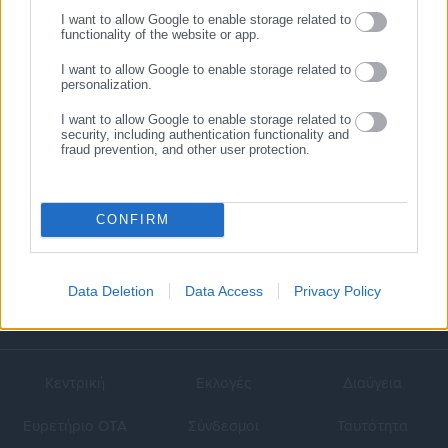
I want to allow Google to enable storage related to
functionality of the website or app.
09.07.2018 | 11:57
06.07.2018 | 20:04
Τρισδιάστατα ανθρώπινα
Προφυλακιστέα η
I want to allow Google to enable storage related to
personalization.
όργανα εκτύπωσαν
«δικηγόρος» που εξαπάτησε
ερευνητές του ΑΠΘ (φωτο)
δεκάδες πολίτες
I want to allow Google to enable storage related to
security, including authentication functionality and
fraud prevention, and other user protection.
CONFIRM
Data Deletion
Data Access
Privacy Policy
Κεντρική
Εκλογές
Διαύγεια
Ευρετήριο ΟΤΑ
Σύνδεσμοι
Ταυτότητα