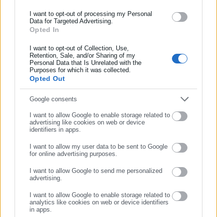
ασφάλισης αλλά και γενικότερης επικαιρότητας από την Ελλάδα
και όλο τον κόσμο!
I want to opt-out of processing my Personal
Data for Targeted Advertising.
Προτεινόμενα άρθρα
Opted In
Συμπλήρωσε όνομα
I want to opt-out of Collection, Use,
Retention, Sale, and/or Sharing of my
Personal Data that Is Unrelated with the
Συμπλήρωσε επώνυμο
Purposes for which it was collected.
Opted Out
Συμπλήρωσε email
Google consents
07.08.2026 | 16:17
07.08.2026 | 16:02
I want to allow Google to enable storage related to
Πρόστιμο 1.000 ευρώ σε
Πληθωρισμός: Αυξήσεις
advertising like cookies on web or device
κατάστημα «IL TOTO»
«φωτιά» σε καύσιμα και
identifiers in apps.
τρόφιμα
I want to allow my user data to be sent to Google
for online advertising purposes.
Σχετικά άρθρα
ΣΥΝΕΧΙΣΤΕ ΣΤΟ WEBSITE
I want to allow Google to send me personalized
advertising.
ΕΓΓΡΑΦΗ
I want to allow Google to enable storage related to
analytics like cookies on web or device identifiers
in apps.