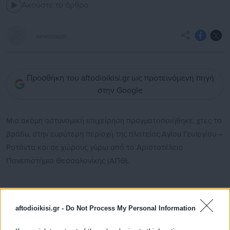
Ακούστε το άρθρο
newsroom
Προσθήκη του aftodioikisi.gr ως προτεινόμενη πηγή
στην Google
Μια ακόμη αστυνομική επιχείρηση πραγματοποιήθηκε, χτες το
βράδυ, στην ευρύτερη περιοχή της πλατείας Αγίου Γεωργίου –
Ροτόντα και σε χώρους γύρω από το Αριστοτέλειο
Πανεπιστήμιο Θεσσαλονίκης (ΑΠΘ).
Όπως ανακοινώθηκε, αστυνομικοί της Υποδιεύθυνσης Δίωξης
aftodioikisi.gr -
Do Not Process My Personal Information
Ναρκωτικών Θεσσαλονίκης, με τη συνδρομή αστυνομικών του