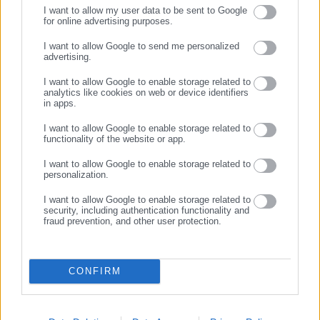
I want to allow my user data to be sent to Google
for online advertising purposes.
ΣΥΝΕΧΙΣΤΕ ΣΤΟ WEBSITE
I want to allow Google to send me personalized
advertising.
ΕΓΓΡΑΦΗ
I want to allow Google to enable storage related to
analytics like cookies on web or device identifiers
in apps.
I want to allow Google to enable storage related to
Tags:
ΔΗΜΑΡΧΟΣ,
ΜΠΑΛΟΣ,
ΠΑΡΑΛΙΑ,
ΠΛΩΤΗ ΕΞΕΔΡΑ
functionality of the website or app.
I want to allow Google to enable storage related to
personalization.
Τελευταία νέα
Δημοφιλή
I want to allow Google to enable storage related to
Όλα τα νέα
security, including authentication functionality and
fraud prevention, and other user protection.
Προτεινόμενα άρθρα
CONFIRM