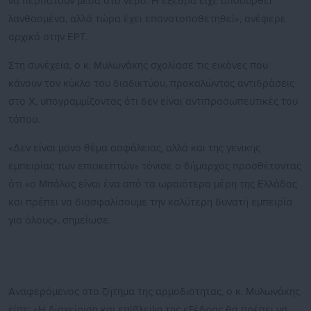
να περπατούν μέσα στο νερό. Η εξέδρα είχε αποσυρθεί
λανθασμένα, αλλά τώρα έχει επανατοποθετηθεί», ανέφερε
αρχικά στην ΕΡΤ.
Στη συνέχεια, ο κ. Μυλωνάκης σχολίασε τις εικόνες που
κάνουν τον κύκλο του διαδικτύου, προκαλώντας αντιδράσεις
στο X, υπογραμμίζοντας ότι δεν είναι αντιπροσωπευτικές του
τόπου.
«Δεν είναι μόνο θέμα ασφάλειας, αλλά και της γενικής
εμπειρίας των επισκεπτών» τόνισε ο δήμαρχος προσθέτοντας
ότι «ο Μπάλος είναι ένα από τα ωραιότερα μέρη της Ελλάδας
και πρέπει να διασφαλίσουμε την καλύτερη δυνατή εμπειρία
για όλους», σημείωσε.
Αναφερόμενος στο ζήτημα της αρμοδιότητας, ο κ. Μυλωνάκης
είπε: «Η διαχείριση και επίβλεψη της εξέδρας θα πρέπει να