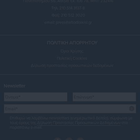
Πανεπιστημίου 56, Αθήνα τ.κ. 106 78, ΜΗΤ: 232416
Τηλ. 210 514 3137-8
Φαξ: 210 512 3020
email:
press@aftodioikisi.gr
ΠΟΛΙΤΙΚΗ ΑΠΟΡΡΗΤΟΥ
Όροι Χρήσης
Πολιτική Cookies
Δήλωση προστασίας προσωπικών δεδομένων
Newsletter
Επιθυμώ να λαμβάνω newsletters (ενημερωτικά δελτία), σύμφωνα με
τους όρους της
Δήλωση Προστασίας Προσωπικών Δεδομένων
στο
παραπάνω e-mail.