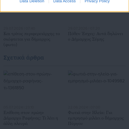
Data Deletion
Data Access
Privacy Policy
29.07.2026 | 07:40
29.07.2026 | 07:20
Και τρίτος περιφερειάρχης το
Πόθεν Έσχες: Αυτά δηλώνει
σκέφτεται για δήμαρχος
ο Δήμαρχος Σύμης
(φωτο)
Σχετικά άρθρα
05.07.2024 | 23:10
22.06.2024 | 07:00
Επίθεση στον πρώην
Φωτιά στην Ηλεία: Για
Δήμαρχο Ραφήνας: Τι λέει η
εμπρησμό μιλάει ο δήμαρχος
άλλη πλευρά
Πύργου