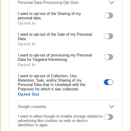
Personal Data Processing Opt Outs
λεπτά εμποδίζονται από τη γραφειοκρατία. Ξεκινήσαμε τις
I want to opt-out of the Sharing of my
διαδικασίες πριν την τουριστική περίοδο και τώρα έχουμε την
personal data.
κατάληξη που βλέπουμε».
Opted In
ΕΓΓΡΑΦΗ NEWSLETTER
Ολοκληρώνοντας, ο κ. Μυλωνάκης εξέφρασε την ευγνωμοσύνη
Ενημερωθείτε πρώτοι για ειδήσεις και θέματα από το χώρο της
I want to opt-out of the Sale of my Personal
Data.
Αυτοδιοίκησης, της δημόσιας διοίκησης, της εργασίας, της
του για το ενδιαφέρον και την κάλυψη του θέματος: «Θέλουμε
Opted In
ασφάλισης αλλά και γενικότερης επικαιρότητας από την Ελλάδα
πάνω απ’ όλα να αναδείξουμε τα καλά και να διορθώσουμε τα
και όλο τον κόσμο!
I want to opt-out of processing my Personal
κακώς κείμενα. Από σήμερα η εξέδρα είναι στη θέση της και
Data for Targeted Advertising.
όλα βαίνουν κανονικά».
Opted In
Συμπλήρωσε όνομα
I want to opt-out of Collection, Use,
Retention, Sale, and/or Sharing of my
Personal Data that Is Unrelated with the
Συμπλήρωσε επώνυμο
Purposes for which it was collected.
Opted Out
Συμπλήρωσε email
Google consents
I want to allow Google to enable storage related to
advertising like cookies on web or device
identifiers in apps.