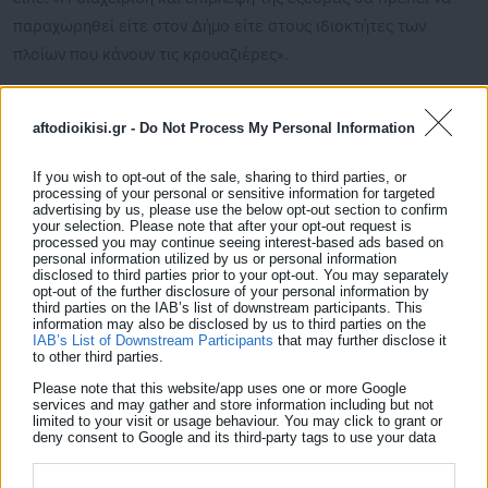
παραχωρηθεί είτε στον Δήμο είτε στους ιδιοκτήτες των
πλοίων που κάνουν τις κρουαζιέρες».
Δείτε ακόμη:
aftodioikisi.gr -
Do Not Process My Personal Information
Έκτακτο δελτίο ΕΜΥ: Πόσο θα διαρκέσει ο
καύσωνας - Πού θα δείξει 43 βαθμούς!
If you wish to opt-out of the sale, sharing to third parties, or
processing of your personal or sensitive information for targeted
Δωρεάν WiFi στο Μετρό της Αθήνας -Πότε
advertising by us, please use the below opt-out section to confirm
your selection. Please note that after your opt-out request is
ξεκινά
processed you may continue seeing interest-based ads based on
personal information utilized by us or personal information
disclosed to third parties prior to your opt-out. You may separately
opt-out of the further disclosure of your personal information by
third parties on the IAB’s list of downstream participants. This
Σημείωσε μάλιστα ότι προκειμένου να επιλυθεί σύντομα το
information may also be disclosed by us to third parties on the
IAB’s List of Downstream Participants
that may further disclose it
πρόβλημα «οι ιδιοκτήτες των πλοίων ανέλαβαν την οικονομική
to other third parties.
ευθύνη για την πλωτή εξέδρα».
Please note that this website/app uses one or more Google
services and may gather and store information including but not
limited to your visit or usage behaviour. You may click to grant or
deny consent to Google and its third-party tags to use your data
for below specified purposes in below Google consent section.
Και όπως είπε: «Θέματα που πρέπει να λύνονται σε πέντε