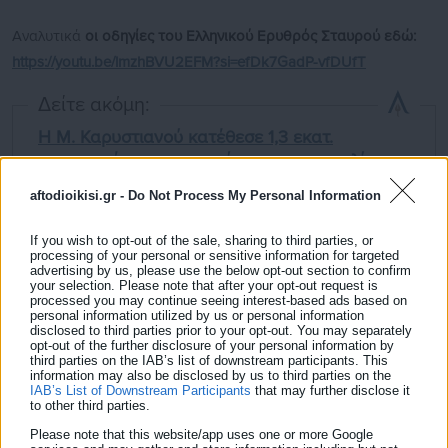
Αναλυτικά
οι οδηγίες του Ελληνικού Ερυθρός Σταυρού εδώ:
https://youtu.be/lmzhBVU2EFM?si=efDk7GadP-vfDUfT
Δείτε ακόμη:
Η Μ. Καρυστιανού κατέθεσε 1,3 εκατ.
υπογραφές για την κατάργηση της ασυλίας
πολιτικών
aftodioikisi.gr -
Do Not Process My Personal Information
Πέθανε ξαφνικά η ηθοποιός Γαρυφαλλιά
If you wish to opt-out of the sale, sharing to third parties, or
Παναγιωτοπούλου
processing of your personal or sensitive information for targeted
advertising by us, please use the below opt-out section to confirm
your selection. Please note that after your opt-out request is
processed you may continue seeing interest-based ads based on
personal information utilized by us or personal information
disclosed to third parties prior to your opt-out. You may separately
opt-out of the further disclosure of your personal information by
third parties on the IAB’s list of downstream participants. This
information may also be disclosed by us to third parties on the
Επίσης, ο Ε.Ε.Σ. προτείνει
χρήσιμες οδηγίες για την προστασία
IAB’s List of Downstream Participants
that may further disclose it
to other third parties.
των κατοικίδιων
από τις υψηλές θερμοκρασίες εδώ:
Please note that this website/app uses one or more Google
https://fb.watch/Au0sxn1U_V/