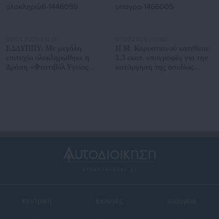
09.04.2025 | 14:15
07.07.2025 | 15:46
ΕΔΔΥΠΠΥ: Με μεγάλη
Η Μ. Καρυστιανού κατέθεσε
επιτυχία ολοκληρώθηκε η
1,3 εκατ. υπογραφές για την
Δράση «Φεστιβάλ Υγείας
κατάργηση της ασυλίας
Υγιές ξεκίνημα, ελπιδοφόρο
πολιτικών
μέλλον»
Κεντρική
Εκλογές
Διαύγεια