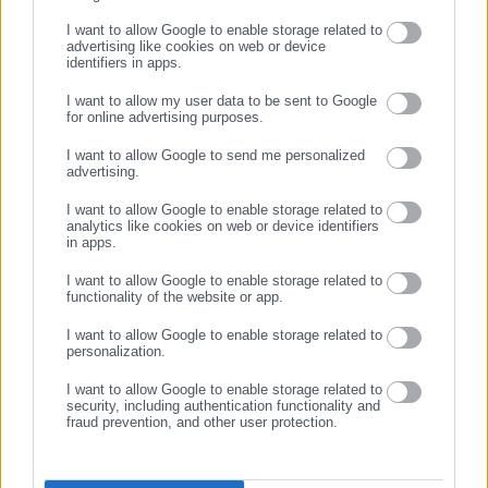
I want to allow Google to enable storage related to
advertising like cookies on web or device
identifiers in apps.
I want to allow my user data to be sent to Google
for online advertising purposes.
ΣΥΝΕΧΙΣΤΕ ΣΤΟ WEBSITE
I want to allow Google to send me personalized
Aftodioikisi News
advertising.
ΕΓΓΡΑΦΗ
Η aftodioikisi.gr είναι η βασική Διαδικτυακή πύλη για τους
I want to allow Google to enable storage related to
ΟΤΑ, το Δημόσιο και την Εργασία στην Ελλάδα,
analytics like cookies on web or device identifiers
λειτουργώντας από τον Απρίλιο του 2008 ως πηγή έγκυρης
in apps.
και συνεχούς ροής ενημέρωσης με ειδήσεις και θέματα από
I want to allow Google to enable storage related to
το χώρο της Αυτοδιοίκησης, της Δημόσιας Διοίκησης, της
functionality of the website or app.
Εργασίας, της Ασφάλισης αλλά και γενικότερης
Περισσότερα
I want to allow Google to enable storage related to
επικαιρότητας από την Ελλάδα και όλο τον κόσμο. Τον Μάιο
personalization.
του 2010, μόλις δύο χρόνια μετά την έναρξη της λειτουργίας
Tags:
ΕΛΛΗΝΙΚΟΣ ΕΡΥΘΡΟΣ ΣΤΑΥΡΟΣ,
ΥΨΗΛΕΣ ΘΕΡΜΟΚΡΑΣΙΕΣ
της τιμήθηκε με το δημοσιογραφικό Βραβείο Μπότση.
I want to allow Google to enable storage related to
security, including authentication functionality and
Παράλληλα, αποτελεί κόμβο αμφίδρομης επικοινωνίας
fraud prevention, and other user protection.
μεταξύ πολιτικών, αιρετών της Αυτοδιοίκησης αλλά και
Τελευταία νέα
Δημοφιλή
επιχειρηματιών με τους πολίτες και τους εργαζόμενους στο
Όλα τα νέα
δημόσιο και ιδιωτικό τομέα, ενώ λειτουργεί ως δίαυλος