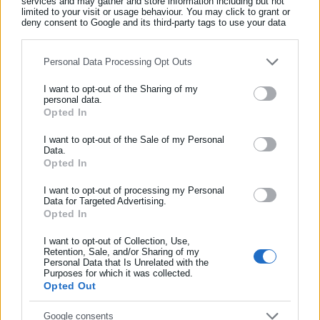
services and may gather and store information including but not
limited to your visit or usage behaviour. You may click to grant or
Υπενθυμίζεται ότι ο Ε.Ε.Σ,
διοργανώνει, εκτάκτως, την
deny consent to Google and its third-party tags to use your data
for below specified purposes in below Google consent section.
Τετάρτη (9/7) από τις 09:00 έως τις 12:00 π.μ. έξω από τα
εκδοτήρια της Ακρόπολης,
δράση υποστήριξης και
Personal Data Processing Opt Outs
ενημέρωσης
του κόσμου που αναμένεται να επισκεφθεί το
I want to opt-out of the Sharing of my
ιστορικό μνημείο της Ακρόπολης. Αντίστοιχη δράση θα
personal data.
Opted In
ΕΓΓΡΑΦΗ NEWSLETTER
πραγματοποιηθεί από τον Ε.Ε.Σ.
την Πέμπτη (10/7) από τις
09:00 έως τις 12:00 στην Αρχή του πεζόδρομου της Ερμού,
Ενημερωθείτε πρώτοι για ειδήσεις και θέματα από το χώρο της
I want to opt-out of the Sale of my Personal
Data.
όπου θα μοιραστούν χιλιάδες εμφιαλωμένα νερά και οδηγίες
Αυτοδιοίκησης, της δημόσιας διοίκησης, της εργασίας, της
Opted In
αντιμετώπισης του κάυσωνα στους πολίτες.
Την ίδια ώρα,
ασφάλισης αλλά και γενικότερης επικαιρότητας από την Ελλάδα
και όλο τον κόσμο!
κινητά κλιμάκια κοινωνικών λειτουργών και εθελοντών
του
I want to opt-out of processing my Personal
Data for Targeted Advertising.
Ε.Ε.Σ.
θα πραγματοποιήσουν δράση ενεργητικής προσέγγισης
Opted In
Συμπλήρωσε όνομα
και υποστήριξης αστέγων συνανθρώπων μας (
streetwork
) που
I want to opt-out of Collection, Use,
διαβιούν στο κέντρο της Αθήνας.
Retention, Sale, and/or Sharing of my
Personal Data that Is Unrelated with the
Συμπλήρωσε επώνυμο
Purposes for which it was collected.
Opted Out
Συμπλήρωσε email
Google consents