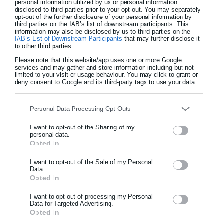
νοσοκομείο με ασθενοφόρο και εκεί διαπιστώθηκε ότι είχαν
personal information utilized by us or personal information
disclosed to third parties prior to your opt-out. You may separately
πάθει τροφική δηλητηρίαση.
opt-out of the further disclosure of your personal information by
third parties on the IAB’s list of downstream participants. This
information may also be disclosed by us to third parties on the
Μαθητές και καθηγητές έχουν επιστρέψει στη Ρόδο και
IAB’s List of Downstream Participants
that may further disclose it
to other third parties.
αναρρώνουν.
Please note that this website/app uses one or more Google
services and may gather and store information including but not
limited to your visit or usage behaviour. You may click to grant or
deny consent to Google and its third-party tags to use your data
for below specified purposes in below Google consent section.
Personal Data Processing Opt Outs
I want to opt-out of the Sharing of my
personal data.
Opted In
ΕΓΓΡΑΦΗ NEWSLETTER
Ενημερωθείτε πρώτοι για ειδήσεις και θέματα από το χώρο της
I want to opt-out of the Sale of my Personal
Data.
Αυτοδιοίκησης, της δημόσιας διοίκησης, της εργασίας, της
Opted In
ασφάλισης αλλά και γενικότερης επικαιρότητας από την Ελλάδα
και όλο τον κόσμο!
Παναγιώτης Θεοδωρόπουλος
I want to opt-out of processing my Personal
Data for Targeted Advertising.
Ο Παναγιώτης Θεοδωρόπουλος είναι δημοσιογράφος με
Opted In
Συμπλήρωσε όνομα