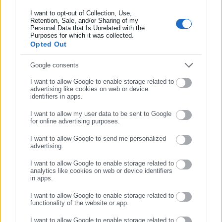
εξειδίκευση στο πολιτικό ρεπορτάζ και στην κάλυψη
I want to opt-out of Collection, Use,
θεμάτων της τοπικής αυτοδιοίκησης σε ψηφιακά και
Retention, Sale, and/or Sharing of my
ραδιοφωνικά μέσα. Ξεκίνησε σε ηλικία 22 χρονών ως
Personal Data that Is Unrelated with the
Συμπλήρωσε επώνυμο
Purposes for which it was collected.
μαθητευόμενος στην εφημερίδα «Ριζοσπάστης», όπου έμεινε
Opted Out
για 18 χρόνια καλύπτοντας το κοινωνικό, πολιτικό και
Περισσότερα
κυβερνητικό ρεπορτάζ. Εχει συνεργαστεί με το περιοδικό
Συμπλήρωσε email
Google consents
«Unfollow» κάνοντας ερευνητική δημοσιογραφία. Από το
Tags:
dept-C,
ΜΑΘΗΤΕΣ,
ΠΡΑΓΑ,
ΡΟΔΟΣ,
I want to allow Google to enable storage related to
2019 δουλεύει στο ραδιοφωνικό σταθμό Αθήνα 9.84.
ΤΡΟΦΙΚΗ ΔΗΛΗΤΗΡΙΑΣΗ
advertising like cookies on web or device
Εργάζεται στο aftodioikisi.gr από το 2016, ενώ τα τελευταία
identifiers in apps.
χρόνια κατέχει τη θέση του Διευθυντή Σύνταξης της
I want to allow my user data to be sent to Google
ιστοσελίδας.
https://www.facebook.com/theodoropan
for online advertising purposes.
Τελευταία νέα
Δημοφιλή
ΣΥΝΕΧΙΣΤΕ ΣΤΟ WEBSITE
Όλα τα νέα
I want to allow Google to send me personalized
advertising.
ΕΓΓΡΑΦΗ
I want to allow Google to enable storage related to
analytics like cookies on web or device identifiers
Προτεινόμενα άρθρα
in apps.
I want to allow Google to enable storage related to
functionality of the website or app.
I want to allow Google to enable storage related to