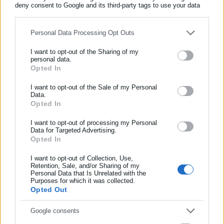
deny consent to Google and its third-party tags to use your data
for below specified purposes in below Google consent section.
Personal Data Processing Opt Outs
Aftodioikisi News
I want to opt-out of the Sharing of my
personal data.
Η aftodioikisi.gr είναι η βασική Διαδικτυακή πύλη για τους
Opted In
ΕΓΓΡΑΦΗ NEWSLETTER
ΟΤΑ, το Δημόσιο και την Εργασία στην Ελλάδα,
Ενημερωθείτε πρώτοι για ειδήσεις και θέματα από το χώρο της
I want to opt-out of the Sale of my Personal
λειτουργώντας από τον Απρίλιο του 2008 ως πηγή έγκυρης
Data.
Αυτοδιοίκησης, της δημόσιας διοίκησης, της εργασίας, της
και συνεχούς ροής ενημέρωσης με ειδήσεις και θέματα από
Opted In
ασφάλισης αλλά και γενικότερης επικαιρότητας από την Ελλάδα
το χώρο της Αυτοδιοίκησης, της Δημόσιας Διοίκησης, της
και όλο τον κόσμο!
Εργασίας, της Ασφάλισης αλλά και γενικότερης
I want to opt-out of processing my Personal
Περισσότερα
Data for Targeted Advertising.
επικαιρότητας από την Ελλάδα και όλο τον κόσμο. Τον Μάιο
Opted In
Συμπλήρωσε όνομα
του 2010, μόλις δύο χρόνια μετά την έναρξη της λειτουργίας
Tags:
112,
ΑΣΠΡΟΠΥΡΓΟΣ,
ΡΕΜΑ,
ΥΠΕΡΧΕΙΛΙΣΗ
της τιμήθηκε με το δημοσιογραφικό Βραβείο Μπότση.
I want to opt-out of Collection, Use,
Retention, Sale, and/or Sharing of my
Παράλληλα, αποτελεί κόμβο αμφίδρομης επικοινωνίας
Personal Data that Is Unrelated with the
Συμπλήρωσε επώνυμο
μεταξύ πολιτικών, αιρετών της Αυτοδιοίκησης αλλά και
Purposes for which it was collected.
Τελευταία νέα
Δημοφιλή
Opted Out
επιχειρηματιών με τους πολίτες και τους εργαζόμενους στο
Όλα τα νέα
δημόσιο και ιδιωτικό τομέα, ενώ λειτουργεί ως δίαυλος
Συμπλήρωσε email
Google consents
διαδραστικής ενημέρωσης και επικοινωνίας μεταξύ της