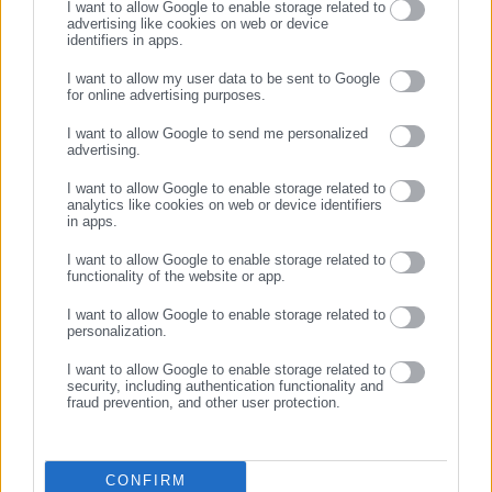
Περιφέρειας και του Κέντρου. Καθημερινά δέχεται
I want to allow Google to enable storage related to
advertising like cookies on web or device
εκατοντάδες χιλιάδες επισκέψεις από εργαζόμενους στο
identifiers in apps.
Προτεινόμενα άρθρα
δημόσιο και ιδιωτικό τομέα, πολιτικούς, αιρετούς της
I want to allow my user data to be sent to Google
Αυτοδιοίκησης, επιχειρηματίες και, κυρίως, πολίτες που
for online advertising purposes.
ενδιαφέρονται για τοπικά, εργασιακά, ασφαλιστικά αλλά και
ΣΥΝΕΧΙΣΤΕ ΣΤΟ WEBSITE
για γενικότερα θέματα της επικαιρότητας.
I want to allow Google to send me personalized
advertising.
ΕΓΓΡΑΦΗ
I want to allow Google to enable storage related to
analytics like cookies on web or device identifiers
in apps.
30.07.2026 | 10:10
30.07.2026 | 07:31
ΑΣΕΠ: Οι έξι προκηρύξεις για
Ο Λιβάνιος, η εταιρεία
I want to allow Google to enable storage related to
6.150 προσλήψεις στο
δημοσκοπήσεων & οι
functionality of the website or app.
Δημόσιο
δήμαρχοι
I want to allow Google to enable storage related to
personalization.
Σχετικά άρθρα
I want to allow Google to enable storage related to
security, including authentication functionality and
fraud prevention, and other user protection.
CONFIRM