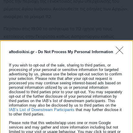
προς την περιοχή της Γενοκτονίας λόγω υπερχείλισης του
ρέματος Αγίου Ιωάννου. Ακολουθείτε τις οδηγίες των Αρχών»,
αναφέρει το μήνυμα 112.
Περίπου στις 19:00 το απόγευμα το 112 ήχησε για τους
κατοίκους στην Γκορύτσα καθώς Ασπροπύργου καθώς
υπερχείλισε το ρέμα του Αγίου Ιωάννου.
aftodioikisi.gr -
Do Not Process My Personal Information
«Αν βρίσκεστε στην περιοχή Γκορύτσα Ασπροπύργου της
Περιφερειακής Ενότητας Δυτικής Αττικής απομακρυνθείτε
If you wish to opt-out of the sale, sharing to third parties, or
processing of your personal or sensitive information for targeted
προς την περιοχή της Γενοκτονίας λόγω υπερχείλισης του
advertising by us, please use the below opt-out section to confirm
your selection. Please note that after your opt-out request is
ρέματος Αγίου Ιωάννου. Ακολουθείτε τις οδηγίες των Αρχών»,
processed you may continue seeing interest-based ads based on
αναφέρει το μήνυμα 112.
personal information utilized by us or personal information
disclosed to third parties prior to your opt-out. You may separately
opt-out of the further disclosure of your personal information by
third parties on the IAB’s list of downstream participants. This
information may also be disclosed by us to third parties on the
IAB’s List of Downstream Participants
that may further disclose it
to other third parties.
Please note that this website/app uses one or more Google
services and may gather and store information including but not
limited to your visit or usage behaviour. You may click to grant or