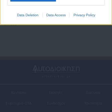
21.01.2026 | 16:05
21.01.2026 | 10:43
Πολιτική Προστασία για τα
Μήνυμα από το 112 και σε
Data Deletion
Data Access
Privacy Policy
POS που έλαβαν ειδοποίηση
Εύβοια και Βοιωτία
από 112
Κεντρική
Εκλογές
Διαύγεια
Ευρετήριο ΟΤΑ
Σύνδεσμοι
Ταυτότητα