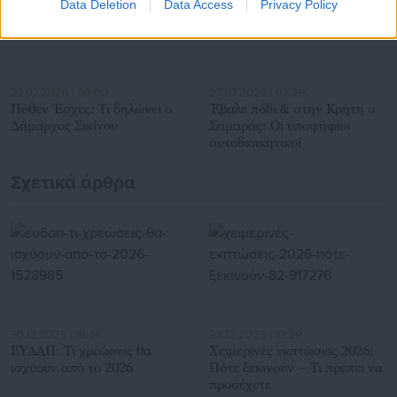
Data Deletion
Data Access
Privacy Policy
για γενικότερα θέματα της επικαιρότητας.
27.07.2026 | 08:00
27.07.2026 | 07:29
Πόθεν Έσχες: Τι δηλώνει ο
Έβαλε πόδι & στην Κρήτη ο
Δήμαρχος Σικίνου
Σαμαράς: Οι υποψήφιοι
αυτοδιοικητικοί
Σχετικά άρθρα
30.12.2025 | 18:46
28.12.2025 | 10:29
ΕΥΔΑΠ: Τι χρεώσεις θα
Χειμερινές εκπτώσεις 2026:
ισχύουν από το 2026
Πότε ξεκινούν – Τι πρέπει να
προσέχετε