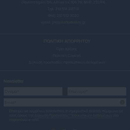
Πανεπιστημίου 56, Αθήνα τ.κ. 106 78, ΜΗΤ: 232416
Τηλ. 210 514 3137-8
Φαξ: 210 512 3020
email:
press@aftodioikisi.gr
ΠΟΛΙΤΙΚΗ ΑΠΟΡΡΗΤΟΥ
Όροι Χρήσης
Πολιτική Cookies
Δήλωση προστασίας προσωπικών δεδομένων
Newsletter
Επιθυμώ να λαμβάνω newsletters (ενημερωτικά δελτία), σύμφωνα με
τους όρους της
Δήλωση Προστασίας Προσωπικών Δεδομένων
στο
παραπάνω e-mail.