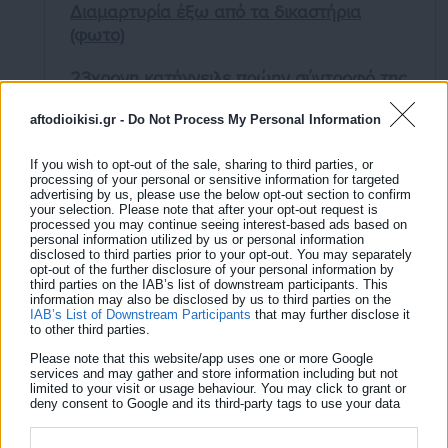
Διαμαρτυρία έξω από τα δικαστήρια
(φωτο)
23χρονη κατήγγειλε πρώην σύντροφό της
για βιασμό
aftodioikisi.gr -
Do Not Process My Personal Information
If you wish to opt-out of the sale, sharing to third parties, or
processing of your personal or sensitive information for targeted
advertising by us, please use the below opt-out section to confirm
your selection. Please note that after your opt-out request is
processed you may continue seeing interest-based ads based on
personal information utilized by us or personal information
Γιορτή παραδοσιακών αποκριάτικων δρωμένων
disclosed to third parties prior to your opt-out. You may separately
opt-out of the further disclosure of your personal information by
Κυνήγι Κρυμμένου Θησαυρού
third parties on the IAB’s list of downstream participants. This
information may also be disclosed by us to third parties on the
Παιδικό Καρναβάλι και Μικρή Παρέλαση
IAB’s List of Downstream Participants
that may further disclose it
to other third parties.
Please note that this website/app uses one or more Google
services and may gather and store information including but not
limited to your visit or usage behaviour. You may click to grant or
deny consent to Google and its third-party tags to use your data
Μεγάλη Παρέλαση και καύση του Βασιλιά Καρνάβαλου
for below specified purposes in below Google consent section.
Συναυλίες, θεατρικές παραστάσεις, πάρτι και θεματικά