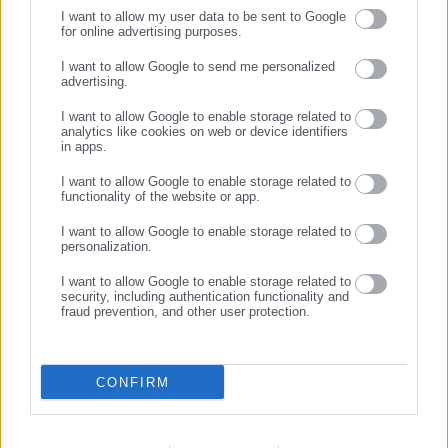
I want to allow my user data to be sent to Google
Η aftodioikisi.gr είναι η βασική Διαδικτυακή πύλη για τους
for online advertising purposes.
ΟΤΑ, το Δημόσιο και την Εργασία στην Ελλάδα,
ΣΥΝΕΧΙΣΤΕ ΣΤΟ WEBSITE
λειτουργώντας από τον Απρίλιο του 2008 ως πηγή έγκυρης
I want to allow Google to send me personalized
advertising.
και συνεχούς ροής ενημέρωσης με ειδήσεις και θέματα από
ΕΓΓΡΑΦΗ
το χώρο της Αυτοδιοίκησης, της Δημόσιας Διοίκησης, της
I want to allow Google to enable storage related to
analytics like cookies on web or device identifiers
Εργασίας, της Ασφάλισης αλλά και γενικότερης
Περισσότερα
in apps.
επικαιρότητας από την Ελλάδα και όλο τον κόσμο. Τον Μάιο
του 2010, μόλις δύο χρόνια μετά την έναρξη της λειτουργίας
I want to allow Google to enable storage related to
Tags:
2026,
ΠΑΤΡΙΝΟ ΚΑΡΝΑΒΑΛΙ
functionality of the website or app.
της τιμήθηκε με το δημοσιογραφικό Βραβείο Μπότση.
Παράλληλα, αποτελεί κόμβο αμφίδρομης επικοινωνίας
I want to allow Google to enable storage related to
personalization.
μεταξύ πολιτικών, αιρετών της Αυτοδιοίκησης αλλά και
Τελευταία νέα
Δημοφιλή
επιχειρηματιών με τους πολίτες και τους εργαζόμενους στο
I want to allow Google to enable storage related to
Όλα τα νέα
δημόσιο και ιδιωτικό τομέα, ενώ λειτουργεί ως δίαυλος
security, including authentication functionality and
fraud prevention, and other user protection.
διαδραστικής ενημέρωσης και επικοινωνίας μεταξύ της
Περιφέρειας και του Κέντρου. Καθημερινά δέχεται
εκατοντάδες χιλιάδες επισκέψεις από εργαζόμενους στο
Προτεινόμενα άρθρα
CONFIRM
δημόσιο και ιδιωτικό τομέα, πολιτικούς, αιρετούς της
Αυτοδιοίκησης, επιχειρηματίες και, κυρίως, πολίτες που
ενδιαφέρονται για τοπικά, εργασιακά, ασφαλιστικά αλλά και