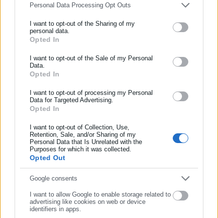
Personal Data Processing Opt Outs
happenings σε όλη την πόλη
I want to opt-out of the Sharing of my
personal data.
Opted In
ΕΓΓΡΑΦΗ NEWSLETTER
Ενημερωθείτε πρώτοι για ειδήσεις και θέματα από το χώρο της
I want to opt-out of the Sale of my Personal
Data.
Αυτοδιοίκησης, της δημόσιας διοίκησης, της εργασίας, της
Opted In
ασφάλισης αλλά και γενικότερης επικαιρότητας από την Ελλάδα
και όλο τον κόσμο!
I want to opt-out of processing my Personal
Data for Targeted Advertising.
Opted In
Συμπλήρωσε όνομα
I want to opt-out of Collection, Use,
Retention, Sale, and/or Sharing of my
Personal Data that Is Unrelated with the
Συμπλήρωσε επώνυμο
Purposes for which it was collected.
Opted Out
Συμπλήρωσε email
Google consents
I want to allow Google to enable storage related to
advertising like cookies on web or device
identifiers in apps.
Aftodioikisi News