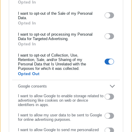
Opted In
ΕΓΓΡΑΦΗ NEWSLETTER
Ενημερωθείτε πρώτοι για ειδήσεις και θέματα από το χώρο της
I want to opt-out of the Sale of my Personal
Data.
Αυτοδιοίκησης, της δημόσιας διοίκησης, της εργασίας, της
Opted In
ασφάλισης αλλά και γενικότερης επικαιρότητας από την Ελλάδα
και όλο τον κόσμο!
I want to opt-out of processing my Personal
Data for Targeted Advertising.
Opted In
Συμπλήρωσε όνομα
I want to opt-out of Collection, Use,
Retention, Sale, and/or Sharing of my
Personal Data that Is Unrelated with the
Συμπλήρωσε επώνυμο
Purposes for which it was collected.
Opted Out
Συμπλήρωσε email
Aftodioikisi News
Google consents
Η aftodioikisi.gr είναι η βασική Διαδικτυακή πύλη για τους
I want to allow Google to enable storage related to
advertising like cookies on web or device
ΟΤΑ, το Δημόσιο και την Εργασία στην Ελλάδα,
identifiers in apps.
λειτουργώντας από τον Απρίλιο του 2008 ως πηγή έγκυρης
και συνεχούς ροής ενημέρωσης με ειδήσεις και θέματα από
I want to allow my user data to be sent to Google
for online advertising purposes.
το χώρο της Αυτοδιοίκησης, της Δημόσιας Διοίκησης, της
ΣΥΝΕΧΙΣΤΕ ΣΤΟ WEBSITE
Εργασίας, της Ασφάλισης αλλά και γενικότερης
Περισσότερα
I want to allow Google to send me personalized