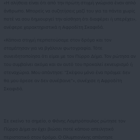
«Η αλήθεια είναι ότι από την πρώτη στιγμή γνώρισα έναν απλό
άνθρωπο. Μπορείς να συζητήσεις μαζί του για τα πάντα χωρίς
ποτέ να σου δημιουργεί την αίσθηση ότι διαφέρει ή υπερέχει»,
ανέφερε χαρακτηριστικά η Αφροδίτη Σκαφιδά.
«Κάποια στιγμή περπατούσαμε στον δρόμο και τον
σταμάτησαν για να βγάλουν φωτογραφία. Τότε
συνειδητοποίησα ότι είμαι με τον Πύρρο Δήμα. Τον ρώτησα αν
του συμβαίνει ακόμα και αν αυτό του προκαλεί εκνευρισμό ή
στεναχώρια. Μου απάντησε: “Σκέψου μόνο ένα πράγμα: δεν
θα μου άρεσε αν δεν συνέβαινε”», συνέχισε η Αφροδίτη
Σκαφιδά.
Σε εκείνο το σημείο, ο Φάνης Λαμπρόπουλος ρώτησε τον
Πύρρο Δήμα αν έχει βιώσει ποτέ κάποιο απειλητικό
περιστατικό στον δρόμο. Ο Ολυμπιονίκης απάντησε