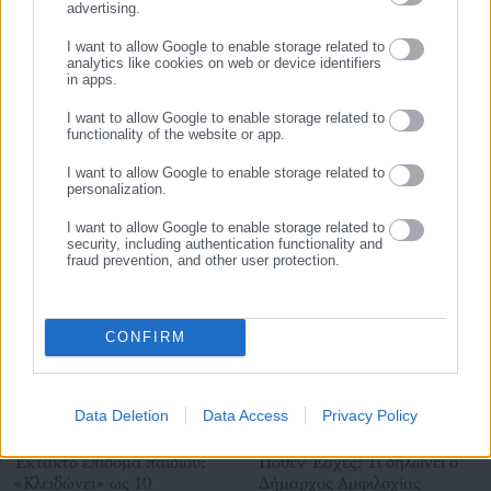
advertising.
επικαιρότητας από την Ελλάδα και όλο τον κόσμο. Τον Μάιο
ΕΓΓΡΑΦΗ
του 2010, μόλις δύο χρόνια μετά την έναρξη της λειτουργίας
Tags:
VIDEO,
ΚΑΛΕΣΜΕΝΟΣ,
ΠΥΡΡΟΣ ΔΗΜΑΣ,
ΣΥΖΗΤΗΣΗ
I want to allow Google to enable storage related to
της τιμήθηκε με το δημοσιογραφικό Βραβείο Μπότση.
analytics like cookies on web or device identifiers
in apps.
Παράλληλα, αποτελεί κόμβο αμφίδρομης επικοινωνίας
μεταξύ πολιτικών, αιρετών της Αυτοδιοίκησης αλλά και
I want to allow Google to enable storage related to
Τελευταία νέα
Δημοφιλή
functionality of the website or app.
επιχειρηματιών με τους πολίτες και τους εργαζόμενους στο
Όλα τα νέα
δημόσιο και ιδιωτικό τομέα, ενώ λειτουργεί ως δίαυλος
I want to allow Google to enable storage related to
διαδραστικής ενημέρωσης και επικοινωνίας μεταξύ της
personalization.
Περιφέρειας και του Κέντρου. Καθημερινά δέχεται
I want to allow Google to enable storage related to
εκατοντάδες χιλιάδες επισκέψεις από εργαζόμενους στο
security, including authentication functionality and
Προτεινόμενα άρθρα
fraud prevention, and other user protection.
δημόσιο και ιδιωτικό τομέα, πολιτικούς, αιρετούς της
Αυτοδιοίκησης, επιχειρηματίες και, κυρίως, πολίτες που
ενδιαφέρονται για τοπικά, εργασιακά, ασφαλιστικά αλλά και
για γενικότερα θέματα της επικαιρότητας.
CONFIRM
Data Deletion
Data Access
Privacy Policy
07.08.2026 | 10:59
07.08.2026 | 07:20
Έκτακτο επίδομα παιδιού:
Πόθεν Έσχες: Τι δηλώνει ο
«Κλειδώνει» ως 10
Δήμαρχος Αμφιλοχίας