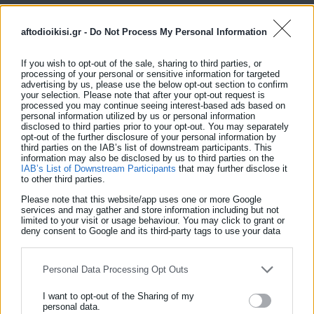
καταφατικά και αφηγήθηκε μια χαρακτηριστική ιστορία.
aftodioikisi.gr -
Do Not Process My Personal Information
«Μου έχει συμβεί. Ήμουν στο αυτοκίνητο με τη συγχωρεμένη
τη σύζυγό μου. Εκείνη οδηγούσε κι εγώ ήμουν ξαπλωμένος
If you wish to opt-out of the sale, sharing to third parties, or
processing of your personal or sensitive information for targeted
στο κάθισμα, γιατί είχαμε ξυπνήσει πολύ νωρίς και σχεδόν
advertising by us, please use the below opt-out section to confirm
κοιμόμουν. Κάποια στιγμή, ένας οδηγός φορτηγού βγήκε στη
your selection. Please note that after your opt-out request is
processed you may continue seeing interest-based ads based on
μέση του δρόμου και η σύζυγός μου του χτύπησε παλαμάκια
personal information utilized by us or personal information
disclosed to third parties prior to your opt-out. You may separately
ειρωνικά, λέγοντάς του “μπράβο”. Τότε εκείνος κατέβηκε από
opt-out of the further disclosure of your personal information by
third parties on the IAB’s list of downstream participants. This
το όχημα και πλησίασε απειλητικά, κολλώντας το πρόσωπό
information may also be disclosed by us to third parties on the
του στο παρμπρίζ. Η σύζυγός μου, έντρομη, μου λέει “έρχεται,
IAB’s List of Downstream Participants
that may further disclose it
to other third parties.
σήκω, έρχεται…”. Σηκώνομαι και μόλις με βλέπει, μου λέει:
Please note that this website/app uses one or more Google
“Συγγνώμη ρε Πύρρο, μια μ@λ@κία έκανα…”», κατέληξε ο
services and may gather and store information including but not
limited to your visit or usage behaviour. You may click to grant or
Πύρρος Δήμας.
deny consent to Google and its third-party tags to use your data
for below specified purposes in below Google consent section.
Personal Data Processing Opt Outs
I want to opt-out of the Sharing of my
personal data.