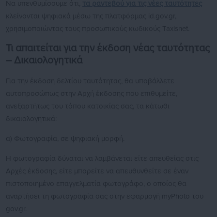
Να υπενθυμίσουμε ότι,
τα ραντεβού για τις νέες ταυτότητες
κλείνονται ψηφιακά μέσω της πλατφόρμας id.gov.gr,
χρησιμοποιώντας τους προσωπικούς κωδικούς Taxisnet.
Τι απαιτείται για την έκδοση νέας ταυτότητας
– Δικαιολογητικά
Για την έκδοση δελτίου ταυτότητας, θα υποβάλλετε
αυτοπροσώπως στην Αρχή έκδοσης που επιθυμείτε,
ανεξαρτήτως του τόπου κατοικίας σας, τα κάτωθι
δικαιολογητικά:
α) Φωτογραφία, σε ψηφιακή μορφή.
Η φωτογραφία δύναται να λαμβάνεται είτε απευθείας στις
Αρχές έκδοσης, είτε μπορείτε να απευθυνθείτε σε έναν
πιστοποιημένο επαγγελματία φωτογράφο, ο οποίος θα
αναρτήσει τη φωτογραφία σας στην εφαρμογή myPhoto του
gov.gr.