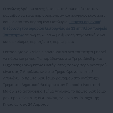
Ο αγώνας δρόμου συνεχίζεται με τη διαθεσιμότητα των
ραντεβού να είναι περιορισμένη, αν και ελαφρώς καλύτερη,
καθώς από τον περασμένο Οκτώβριο,
υπάρχει σημαντική
διεύρυνση του ωραρίου λειτουργίας σε 33 επιπλέον Γραφεία
Ταυτοτήτων
σε όλη τη χώρα — με έμφαση στην Αττική, αλλά
και σε κρίσιμες περιοχές της περιφέρειας.
Ωστόσο, για να κλείσεις ραντεβού για νέα ταυτότητα μπορεί
να πάρει και μήνες. Για παράδειγμα, στο Τμήμα Δίωξης και
Εξιχνίασης Εγκλημάτων Συντάγματος, το νωρίτερο ραντεβού
είναι στις 7 Απριλίου, ενώ στο Τμήμα Ομονοίας στις 8
Απριλίου. Το πρώτο διαθέσιμο ραντεβού στο αντίστοιχο
Τμήμα του Δημοτικού Θεάτρου στον Πειραιά, είναι στις 4
Μάϊου. Στο αστυνομικό Τμήμα Αιγάλεω, το πρώτο διαθέσιμο
ραντεβού είναι στις 14 Απριλίου, ενώ στο αντίστοιχο της
Κηφισιάς, στις 24 Απριλίου.