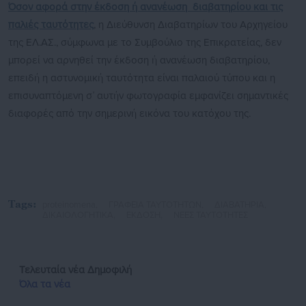
Όσον αφορά στην έκδοση ή ανανέωση διαβατηρίου και τις
παλιές ταυτότητες
, η Διεύθυνση Διαβατηρίων του Αρχηγείου
της ΕΛ.ΑΣ., σύμφωνα με το Συμβούλιο της Επικρατείας, δεν
μπορεί να αρνηθεί την έκδοση ή ανανέωση διαβατηρίου,
επειδή η αστυνομική ταυτότητα είναι παλαιού τύπου και η
επισυναπτόμενη σ΄ αυτήν φωτογραφία εμφανίζει σημαντικές
διαφορές από την σημερινή εικόνα του κατόχου της.
Tags:
proteinomena,
ΓΡΑΦΕΙΑ ΤΑΥΤΟΤΗΤΩΝ,
ΔΙΑΒΑΤΗΡΙΑ,
ΔΙΚΑΙΟΛΟΓΗΤΙΚΑ,
ΕΚΔΟΣΗ,
ΝΕΕΣ ΤΑΥΤΟΤΗΤΕΣ
Τελευταία νέα
Δημοφιλή
Όλα τα νέα