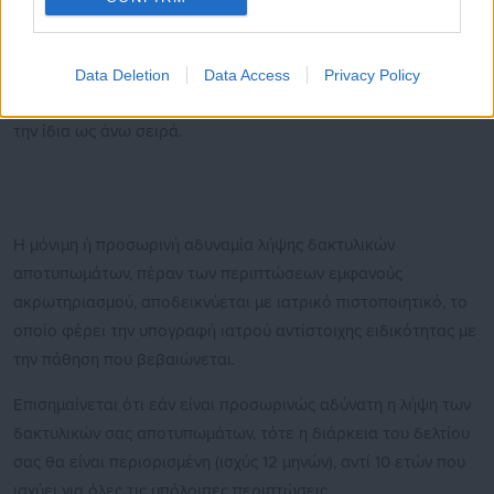
δακτυλικού αποτυπώματος δείκτη, λαμβάνεται κατά σειρά
αποτύπωμα του αντίχειρα, μέσου ή παράμεσου του ιδίου
χεριού, ενώ στην περίπτωση μονόχειρα λαμβάνεται
Data Deletion
Data Access
Privacy Policy
αποτύπωμα και δεύτερου δακτύλου από το υπάρχον χέρι, με
την ίδια ως άνω σειρά.
Η μόνιμη ή προσωρινή αδυναμία λήψης δακτυλικών
αποτυπωμάτων, πέραν των περιπτώσεων εμφανούς
ακρωτηριασμού, αποδεικνύεται με ιατρικό πιστοποιητικό, το
οποίο φέρει την υπογραφή ιατρού αντίστοιχης ειδικότητας με
την πάθηση που βεβαιώνεται.
Επισημαίνεται ότι εάν είναι προσωρινώς αδύνατη η λήψη των
δακτυλικών σας αποτυπωμάτων, τότε η διάρκεια του δελτίου
σας θα είναι περιορισμένη (ισχύς 12 μηνών), αντί 10 ετών που
ισχύει για όλες τις υπόλοιπες περιπτώσεις.