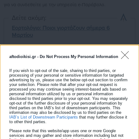
για να συνδεθείτε με την υπηρεσία e-Παράβολο.
Δείτε ακόμη:
Εορτολόγιο: Ποιοι γιορτάζουν σήμερα 6
Μαρτίου
Εξάρχεια: Νεκρός 15χρονος Γάλλος που έπεσε
από μπαλκόνι ξενοδοχείου
aftodioikisi.gr -
Do Not Process My Personal Information
If you wish to opt-out of the sale, sharing to third parties, or
processing of your personal or sensitive information for targeted
advertising by us, please use the below opt-out section to confirm
your selection. Please note that after your opt-out request is
processed you may continue seeing interest-based ads based on
personal information utilized by us or personal information
disclosed to third parties prior to your opt-out. You may separately
opt-out of the further disclosure of your personal information by
third parties on the IAB’s list of downstream participants. This
Κατά την προσέλευση σας στην Αρχή έκδοσης για
information may also be disclosed by us to third parties on the
IAB’s List of Downstream Participants
that may further disclose it
έκδοση δελτίου ταυτότητας θα πρέπει να έχετε εκδώσει
to other third parties.
ήδη τα απαιτούμενα παράβολα. Για να χρησιμοποιηθεί/
Please note that this website/app uses one or more Google
κατατεθεί ένα e-παράβολο στο φορέα, είναι απαραίτητο
services and may gather and store information including but not