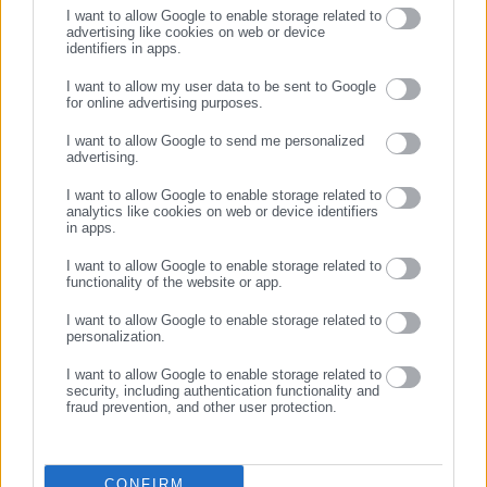
I want to allow Google to enable storage related to
βεβαίωση νοσηλευτικού ιδρύματος ή υγειονομικού
advertising like cookies on web or device
identifiers in apps.
εργαστηρίου ή κάρτα αιμοδότη, στην οποία να αναγράφεται
αυτή.
I want to allow my user data to be sent to Google
for online advertising purposes.
ΣΥΝΕΧΙΣΤΕ ΣΤΟ WEBSITE
Η αναγραφή του εν λόγω στοιχείου, δεν είναι υποχρεωτική.
I want to allow Google to send me personalized
advertising.
ΕΓΓΡΑΦΗ
γ) Εφόσον φέρετε στο πρόσωπο σας δερματοστιξία
I want to allow Google to enable storage related to
(τατουάζ), θα πρέπει να προσκομίσετε ιατρική βεβαίωση από
analytics like cookies on web or device identifiers
την οποία προκύπτει ο μόνιμος χαρακτήρας αυτής.
in apps.
I want to allow Google to enable storage related to
δ) Κατά τη διαδικασία υποβολής της αίτησης για έκδοση νέου
functionality of the website or app.
δελτίου, ο αρμόδιος υπάλληλος θα σας ζητήσει να σας
I want to allow Google to enable storage related to
δακτυλοσκοπήσει.
personalization.
Η δακτυλοσκόπηση, η οποία γίνεται με ειδικό, ηλεκτρονικό
I want to allow Google to enable storage related to
security, including authentication functionality and
εξοπλισμό, αφορά τη λήψη δύο (2) δακτυλικών
fraud prevention, and other user protection.
αποτυπωμάτων και συγκεκριμένα των δεικτών των δύο
χεριών σας.
Σε περίπτωση μόνιμης ή προσωρινής αδυναμίας λήψης
CONFIRM