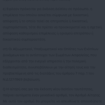
ε) Εφόσον πρόκειται για έκδοση δελτίου σε πρόσωπο, η
επιμέλεια του οποίου ασκείται σύμφωνα με δικαστική
απόφαση ή το οποίο τελεί σε επιτροπεία ή δικαστική
συμπαράσταση, τότε θα πρέπει να προσκομιστεί και η σχετική
απόφαση καθορισμού επιμέλειας ή ορισμού επιτρόπου ή
δικαστικού συμπαραστάτη.
στ) Οι Αξιωματικοί, Υπαξιωματικοί και Οπλίτες των Ενόπλων
Δυνάμεων και οι αντίστοιχοι των Σωμάτων Ασφαλείας, που
εξέρχονται από την ενεργό υπηρεσία ή την πολεμική
διαθεσιμότητα, συνυποβάλλουν με την αίτησή τους και την
προβλεπόμενη από τις διατάξεις του άρθρου 7 παρ. 1 του
Ν.Δ.127/1969 βεβαίωση.
ζ) Η αίτησή σας για την έκδοση νέου δελτίου ταυτότητας,
παίρνει αυτόματα έναν μοναδικό αριθμό, τον Αριθμό Αίτησης.
Με αυτό τον αριθμό θα μπορείτε να απευθύνετε οποιοδήποτε