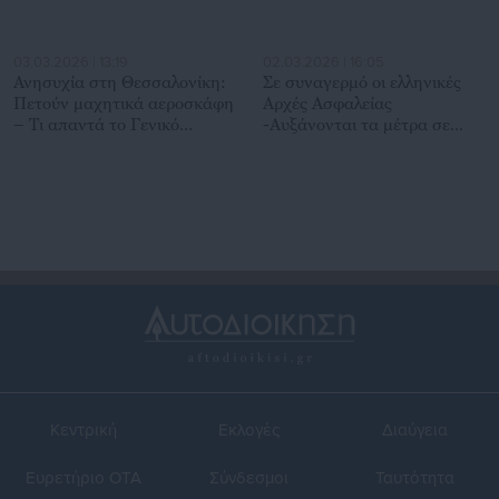
03.03.2026 | 13:19
02.03.2026 | 16:05
Ανησυχία στη Θεσσαλονίκη:
Σε συναγερμό οι ελληνικές
Πετούν μαχητικά αεροσκάφη
Αρχές Ασφαλείας
– Τι απαντά το Γενικό
-Αυξάνονται τα μέτρα σε
Επιτελείο Αεροπορίας
εκατοντάδες στόχους στη
χώρα
Κεντρική
Εκλογές
Διαύγεια
Ευρετήριο ΟΤΑ
Σύνδεσμοι
Ταυτότητα