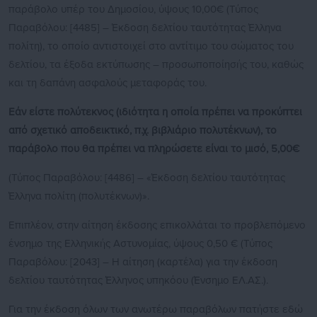
παράβολο υπέρ του Δημοσίου, ύψους 10,00€ (Τύπος
Παραβόλου: [4485] – Έκδοση δελτίου ταυτότητας Έλληνα
πολίτη), το οποίο αντιστοιχεί στο αντίτιμο του σώματος του
δελτίου, τα έξοδα εκτύπωσης – προσωποποίησής του, καθώς
και τη δαπάνη ασφαλούς μεταφοράς του.
Εάν είστε πολύτεκνος (ιδιότητα η οποία πρέπει να προκύπτει
από σχετικό αποδεικτικό, π.χ. βιβλιάριο πολυτέκνων), το
παράβολο που θα πρέπει να πληρώσετε είναι το μισό, 5,00€
(Τύπος Παραβόλου: [4486] – «Έκδοση δελτίου ταυτότητας
Έλληνα πολίτη (πολυτέκνων)».
Επιπλέον, στην αίτηση έκδοσης επικολλάται το προβλεπόμενο
ένσημο της Ελληνικής Αστυνομίας, ύψους 0,50 € (Τύπος
Παραβόλου: [2043] – Η αίτηση (καρτέλα) για την έκδοση
δελτίου ταυτότητας Έλληνος υπηκόου (Ένσημο ΕΛ.ΑΣ.).
Για την έκδοση όλων των ανωτέρω παραβόλων πατήστε εδώ