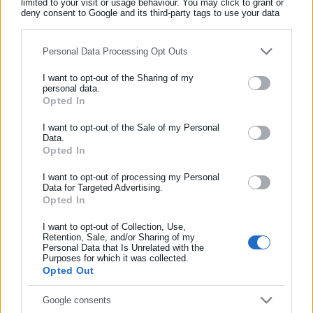
να έχει ολοκληρωθεί η πληρωμή του.
limited to your visit or usage behaviour. You may click to grant or
deny consent to Google and its third-party tags to use your data
for below specified purposes in below Google consent section.
Σε περίπτωση έκδοσης λάθος παραβόλου, μπορείτε να
Personal Data Processing Opt Outs
αιτηθείτε την επιστροφή των χρημάτων σας.
I want to opt-out of the Sharing of my
personal data.
Επιπλέον:
Opted In
ΕΓΓΡΑΦΗ NEWSLETTER
α) Το επώνυμο, το όνομα, το πατρώνυμο και το μητρώνυμό
Ενημερωθείτε πρώτοι για ειδήσεις και θέματα από το χώρο της
I want to opt-out of the Sale of my Personal
Data.
Αυτοδιοίκησης, της δημόσιας διοίκησης, της εργασίας, της
σας, θα αναγράφονται και με λατινικούς χαρακτήρες, με
Opted In
ασφάλισης αλλά και γενικότερης επικαιρότητας από την Ελλάδα
μεταγραφή σύμφωνα με το πρότυπο ΕΛ.Ο.Τ. 743.
και όλο τον κόσμο!
I want to opt-out of processing my Personal
Data for Targeted Advertising.
Εάν επιθυμείτε κάποιο από τα ανωτέρω στοιχεία, να
Opted In
Συμπλήρωσε όνομα
αναγραφεί με τρόπο διαφορετικό του προτύπου ΕΛΟΤ 743,
θα πρέπει να προσκομίσετε ταξιδιωτικό ή άλλο έγγραφο
I want to opt-out of Collection, Use,
Retention, Sale, and/or Sharing of my
ημεδαπής ή αλλοδαπής Αρχής, από το οποίο να προκύπτει η
Personal Data that Is Unrelated with the
Συμπλήρωσε επώνυμο
Purposes for which it was collected.
εν λόγω διαφορά.
Opted Out
β) Εφόσον επιθυμείτε να αναγραφεί επί του δελτίου η ομάδα
Συμπλήρωσε email
Google consents
και το RHESUS του αίματός σας, θα πρέπει να προσκομίσετε