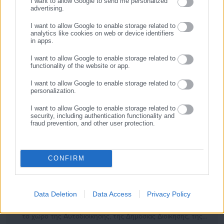
I want to allow Google to send me personalized
Άνεμοι
: Νότιοι 4 με 6 και στα Δωδεκάνησα δυτικοί
advertising.
ΕΓΓΡΑΦΗ
νοτιοδυτικοί 3 με 4 μποφόρ.
I want to allow Google to enable storage related to
Θερμοκρασία
: Από 18 έως 29 βαθμούς Κελσίου.
analytics like cookies on web or device identifiers
in apps.
I want to allow Google to enable storage related to
functionality of the website or app.
I want to allow Google to enable storage related to
personalization.
I want to allow Google to enable storage related to
security, including authentication functionality and
fraud prevention, and other user protection.
Aftodioikisi News
CONFIRM
Η aftodioikisi.gr είναι η βασική Διαδικτυακή πύλη για τους
ΟΤΑ, το Δημόσιο και την Εργασία στην Ελλάδα,
λειτουργώντας από τον Απρίλιο του 2008 ως πηγή έγκυρης
Data Deletion
Data Access
Privacy Policy
και συνεχούς ροής ενημέρωσης με ειδήσεις και θέματα από
το χώρο της Αυτοδιοίκησης, της Δημόσιας Διοίκησης, της