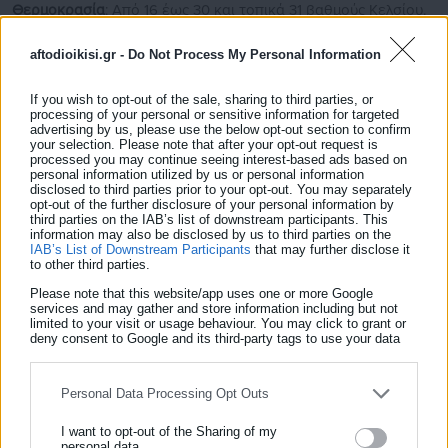
Θερμοκρασία
: Από 16 έως 30 και τοπικά 31 βαθμούς Κελσίου.
Στο εσωτερικό της Ηπείρου θα είναι 2 με 4 βαθμούς
aftodioikisi.gr -
Do Not Process My Personal Information
χαμηλότερη.
If you wish to opt-out of the sale, sharing to third parties, or
Δείτε ακόμη:
processing of your personal or sensitive information for targeted
advertising by us, please use the below opt-out section to confirm
Ο καιρός σήμερα Τρίτη 2 Ιουνίου
your selection. Please note that after your opt-out request is
processed you may continue seeing interest-based ads based on
personal information utilized by us or personal information
Καλλιάνος: Έρχεται διήμερο με βροχές και
disclosed to third parties prior to your opt-out. You may separately
μπόρες
opt-out of the further disclosure of your personal information by
third parties on the IAB’s list of downstream participants. This
information may also be disclosed by us to third parties on the
IAB’s List of Downstream Participants
that may further disclose it
to other third parties.
ΘΕΣΣΑΛΙΑ, ΑΝΑΤΟΛΙΚΗ ΣΤΕΡΕΑ, ΕΥΒΟΙΑ,
Please note that this website/app uses one or more Google
ΑΝΑΤΟΛΙΚΗ ΠΕΛΟΠΟΝΝΗΣΟΣ
services and may gather and store information including but not
limited to your visit or usage behaviour. You may click to grant or
deny consent to Google and its third-party tags to use your data
Καιρός
: Γενικά αίθριος, με πρόσκαιρες νεφώσεις τις
for below specified purposes in below Google consent section.
μεσημβρινές και απογευματινές ώρες.
Personal Data Processing Opt Outs
Άνεμοι
: Από δυτικές διευθύνσεις 3 με 4 και στην ανατολική
Πελοπόννησο 5 με 6 μποφόρ.
I want to opt-out of the Sharing of my
personal data.