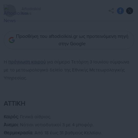
Aftodioikisi
News
Προσθήκη του aftodioikisi.gr ως προτεινόμενη πηγή
στην Google
Η
πρόγνωση καιρού
για σήμερα Τετάρτη 3 Ιουνίου σύμφωνα
με το μετεωρολογικό δελτίο της Εθνικής Μετεωρολογικής
Υπηρεσίας.
ΑΤΤΙΚΗ
Καιρός
: Γενικά αίθριος.
Άνεμοι
: Νότιοι νοτιοδυτικοί 3 με 4 μποφόρ.
Θερμοκρασία
: Από 18 έως 31 βαθμούς Κελσίου.