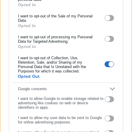
Θερμοκρασία
: Από 15 έως 31 με 32 και τοπικά στη Θεσσαλία
Opted In
ΕΓΓΡΑΦΗ NEWSLETTER
και την ανατολική Στερεά 33 με 34 βαθμούς Κελσίου.
Ενημερωθείτε πρώτοι για ειδήσεις και θέματα από το χώρο της
I want to opt-out of the Sale of my Personal
Data.
Αυτοδιοίκησης, της δημόσιας διοίκησης, της εργασίας, της
Opted In
ασφάλισης αλλά και γενικότερης επικαιρότητας από την Ελλάδα
και όλο τον κόσμο!
ΚΥΚΛΑΔΕΣ, ΚΡΗΤΗ
I want to opt-out of processing my Personal
Data for Targeted Advertising.
Opted In
Συμπλήρωσε όνομα
Καιρός
: Γενικά αίθριος με τοπικές νεφώσεις πρόσκαιρα
I want to opt-out of Collection, Use,
αυξημένες στα ορεινά της Κρήτης τις μεσημβρινές –
Retention, Sale, and/or Sharing of my
απογευματινές ώρες οπότε είναι πιθανόν να σημειωθούν
Personal Data that Is Unrelated with the
Συμπλήρωσε επώνυμο
Purposes for which it was collected.
μικρής διάρκειας βροχές.
Opted Out
Άνεμοι
: Δυτικοί νοτιοδυτικοί 3 με 5 και τοπικά στις δυτικές
Συμπλήρωσε email
Κυκλάδες 6 μποφόρ.
Google consents
Θερμοκρασία
: Από 17 έως 28 βαθμούς Κελσίου.
I want to allow Google to enable storage related to
advertising like cookies on web or device
ΝΗΣΙΑ ΑΝΑΤΟΛΙΚΟΥ ΑΙΓΑΙΟΥ –
identifiers in apps.
ΔΩΔΕΚΑΝΗΣΑ
I want to allow my user data to be sent to Google
for online advertising purposes.
ΣΥΝΕΧΙΣΤΕ ΣΤΟ WEBSITE
Καιρός
: Γενικά αίθριος.