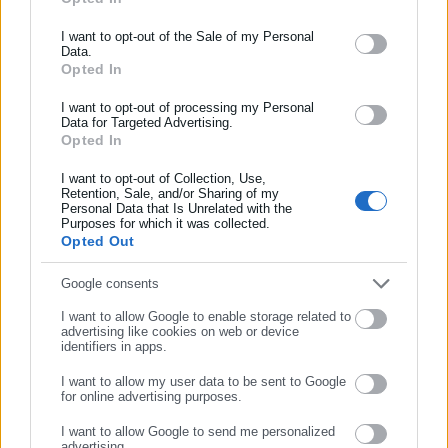
ΕΓΓΡΑΦΗ NEWSLETTER
Ενημερωθείτε πρώτοι για ειδήσεις και θέματα από το χώρο της
I want to opt-out of the Sale of my Personal
Data.
Αυτοδιοίκησης, της δημόσιας διοίκησης, της εργασίας, της
Opted In
ασφάλισης αλλά και γενικότερης επικαιρότητας από την Ελλάδα
και όλο τον κόσμο!
I want to opt-out of processing my Personal
Data for Targeted Advertising.
Opted In
Συμπλήρωσε όνομα
I want to opt-out of Collection, Use,
Retention, Sale, and/or Sharing of my
Personal Data that Is Unrelated with the
Συμπλήρωσε επώνυμο
Purposes for which it was collected.
Opted Out
Aftodioikisi News
Συμπλήρωσε email
Google consents
Η aftodioikisi.gr είναι η βασική Διαδικτυακή πύλη για τους
I want to allow Google to enable storage related to
ΟΤΑ, το Δημόσιο και την Εργασία στην Ελλάδα,
advertising like cookies on web or device
identifiers in apps.
λειτουργώντας από τον Απρίλιο του 2008 ως πηγή έγκυρης
και συνεχούς ροής ενημέρωσης με ειδήσεις και θέματα από
I want to allow my user data to be sent to Google
το χώρο της Αυτοδιοίκησης, της Δημόσιας Διοίκησης, της
for online advertising purposes.
ΣΥΝΕΧΙΣΤΕ ΣΤΟ WEBSITE
Εργασίας, της Ασφάλισης αλλά και γενικότερης
Περισσότερα
I want to allow Google to send me personalized
επικαιρότητας από την Ελλάδα και όλο τον κόσμο. Τον Μάιο
advertising.