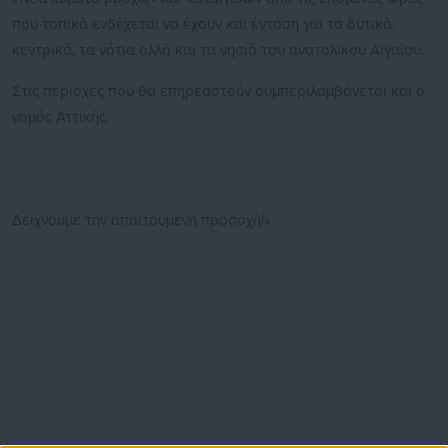
που τοπικά ενδέχεται να έχουν και ένταση για τα δυτικά,
κεντρικά, τα νότια αλλά και τα νησιά του ανατολικού Αιγαίου.
Στις περιοχές που θα επηρεαστούν συμπεριλαμβάνεται και ο
νομός Αττικής.
Δείχνουμε την απαιτούμενη προσοχή!»