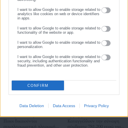
ΕΓΓΡΑΦΗ
του 2010, μόλις δύο χρόνια μετά την έναρξη της λειτουργίας
Tags:
ΒΡΟΧΕΣ,
ΚΑΚΟΚΑΙΡΙΑ,
ΜΑΡΟΥΣΑΚΗΣ
I want to allow Google to enable storage related to
της τιμήθηκε με το δημοσιογραφικό Βραβείο Μπότση.
analytics like cookies on web or device identifiers
Παράλληλα, αποτελεί κόμβο αμφίδρομης επικοινωνίας
in apps.
μεταξύ πολιτικών, αιρετών της Αυτοδιοίκησης αλλά και
I want to allow Google to enable storage related to
Τελευταία νέα
Δημοφιλή
επιχειρηματιών με τους πολίτες και τους εργαζόμενους στο
functionality of the website or app.
Όλα τα νέα
δημόσιο και ιδιωτικό τομέα, ενώ λειτουργεί ως δίαυλος
I want to allow Google to enable storage related to
διαδραστικής ενημέρωσης και επικοινωνίας μεταξύ της
personalization.
Περιφέρειας και του Κέντρου. Καθημερινά δέχεται
εκατοντάδες χιλιάδες επισκέψεις από εργαζόμενους στο
I want to allow Google to enable storage related to
Προτεινόμενα άρθρα
security, including authentication functionality and
δημόσιο και ιδιωτικό τομέα, πολιτικούς, αιρετούς της
fraud prevention, and other user protection.
Αυτοδιοίκησης, επιχειρηματίες και, κυρίως, πολίτες που
ενδιαφέρονται για τοπικά, εργασιακά, ασφαλιστικά αλλά και
για γενικότερα θέματα της επικαιρότητας.
CONFIRM
Data Deletion
Data Access
Privacy Policy
24.07.2026 | 10:19
24.07.2026 | 09:31
Επίδομα 150 ευρώ ανά παιδί:
Εργαζόμενοι ΔΥΠΑ:
Ποιοι δικαιούνται
Καταγγέλλουν την σύναψη
συμπληρωματική πληρωμή
σύμβασης 781.200 ευρώ για