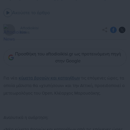
Ακούστε το άρθρο
Aftodioikisi
News
Προσθήκη του aftodioikisi.gr ως προτεινόμενη πηγή
στην Google
Για νέα
κύματα βροχών και καταιγίδων
τις επόμενες ώρες, τα
οποία μάλιστα θα «χτυπήσουν» και την Αττική, προειδοποιεί ο
μετεωρολόγος του Open, Κλέαρχος Μαρουσάκης.
Αναλυτικά η ανάρτηση:
«Νέα κύματα βροχών και καταιγίδων από τις επόμενες ώρες