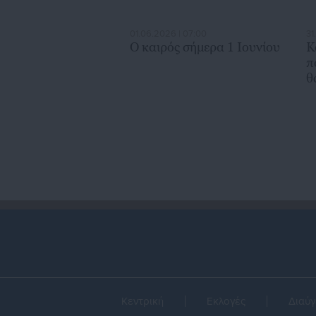
01.06.2026 | 07:00
31
Ο καιρός σήμερα 1 Ιουνίου
Κ
π
θ
Κεντρική
Εκλογές
Διαύγ