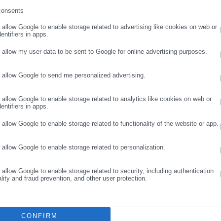
consents
ρωσε email
o allow Google to enable storage related to advertising like cookies on web or
entifiers in apps.
o allow my user data to be sent to Google for online advertising purposes.
Aftodioikisi News
o allow Google to send me personalized advertising.
αδικτυακή πύλη για τους ΟΤΑ, το Δημόσιο και την Εργασία στην Ελλάδα,
ΣΥΝΕΧΙΣΤΕ ΣΤΟ WEBSITE
ΕΓΓΡΑΦΗ
008 ως πηγή έγκυρης και συνεχούς ροής ενημέρωσης με ειδήσεις και
o allow Google to enable storage related to analytics like cookies on web or
ης, της Δημόσιας Διοίκησης, της Εργασίας, της Ασφάλισης αλλά και
Περισσότερα
entifiers in apps.
λλάδα και όλο τον κόσμο. Τον Μάιο του 2010, μόλις δύο χρόνια μετά
o allow Google to enable storage related to functionality of the website or app.
μήθηκε με το δημοσιογραφικό Βραβείο Μπότση. Παράλληλα, αποτελεί
ΚΑΙΡΟΣ
ύ πολιτικών, αιρετών της Αυτοδιοίκησης αλλά και επιχειρηματιών με
o allow Google to enable storage related to personalization.
νους στο δημόσιο και ιδιωτικό τομέα, ενώ λειτουργεί ως δίαυλος
νωνίας μεταξύ της Περιφέρειας και του Κέντρου. Καθημερινά δέχεται
 εργαζόμενους στο δημόσιο και ιδιωτικό τομέα, πολιτικούς, αιρετούς
o allow Google to enable storage related to security, including authentication
ality and fraud prevention, and other user protection.
ς και, κυρίως, πολίτες που ενδιαφέρονται για τοπικά, εργασιακά,
ά και για γενικότερα θέματα της επικαιρότητας.
CONFIRM