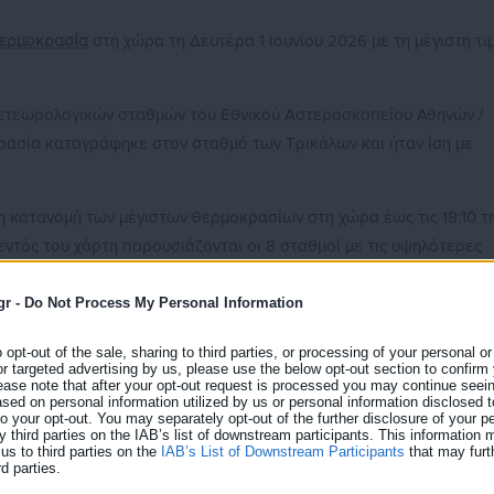
ερμοκρασία
στη χώρα τη Δευτέρα 1 Ιουνίου 2026 με τη μέγιστη τι
ετεωρολογικών σταθμών του Εθνικού Αστεροσκοπείου Αθηνών /
κρασία καταγράφηκε στον σταθμό των Τρικάλων και ήταν ίση με
 κατανομή των μέγιστων θερμοκρασίων στη χώρα έως τις 18:10 τ
 εντός του χάρτη παρουσιάζονται οι 8 σταθμοί με τις υψηλότερες
 πλήθος των μετεωρολογικών σταθμών όπου η μέγιστη θερμοκρασ
ώφλια. Ενδεικτικά αναφέρουμε ότι 170 σταθμοί του δικτύου
gr -
Do Not Process My Personal Information
ο
σίες μεγαλύτερες των 30
C.
o opt-out of the sale, sharing to third parties, or processing of your personal or
or targeted advertising by us, please use the below opt-out section to confirm
ease note that after your opt-out request is processed you may continue seein
ed on personal information utilized by us or personal information disclosed to
 to your opt-out. You may separately opt-out of the further disclosure of your p
y third parties on the IAB’s list of downstream participants. This information
us to third parties on the
IAB’s List of Downstream Participants
that may furt
rd parties.