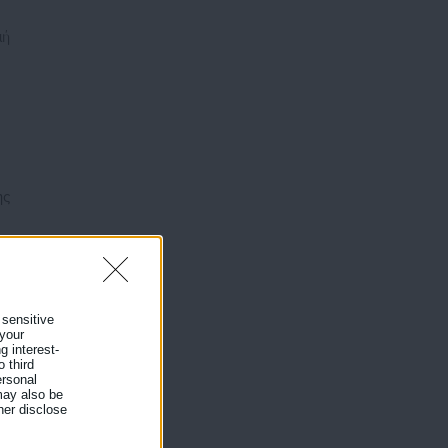
μή
ης
ία
 sensitive
 your
g interest-
 third
ersonal
 may also be
her disclose