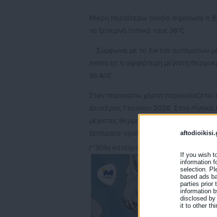
Μικρή περαίτερω άνοδο σημείωσε η
θ
να ξεπερνά τοπικά τους 36°C.
Σύμφωνα με το δίκτυο αυτόματων μ
meteo.gr, η υψηλότερη μέγιστη θερμο
36.4οC.
Στον παρακάτω χάρτη παρουσίαζεται η
Δευτέρας 1 Ιουνίου 2026. Στον πίνακα
μέγιστες θερμοκρασίες καθώς και το
ξεπέρασε ορισμένα θερμοκρασιακά κατ
aftodioikisi.
(~30%) κατέγραψαν μέγιστες θερμοκρα
If you wish t
information f
selection. Pl
based ads bas
parties prior
information b
disclosed by 
it to other thi