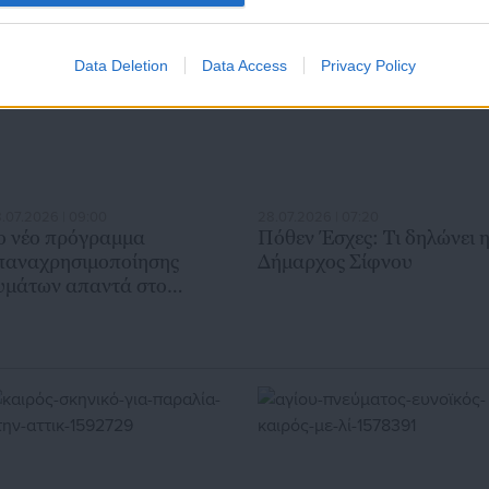
Data Deletion
Data Access
Privacy Policy
.07.2026 | 09:00
28.07.2026 | 07:20
ο νέο πρόγραμμα
Πόθεν Έσχες: Τι δηλώνει 
παναχρησιμοποίησης
Δήμαρχος Σίφνου
υμάτων απαντά στο
ήτημα της λειψυδρίας στο
ράκλειο