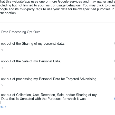
that this website/app uses one or more Google services and may gather and s
ncluding but not limited to your visit or usage behaviour. You may click to gra
ogle and its third-party tags to use your data for below specified purposes in
nt section.
l Data Processing Opt Outs
o opt-out of the Sharing of my personal data.
In
ΡΑΦΗ NEWSLETTER
o opt-out of the Sale of my Personal Data.
ωθείτε πρώτοι για ειδήσεις και θέματα από το χώρο της Αυτοδιο
In
μόσιας διοίκησης, της εργασίας, της ασφάλισης αλλά και γενικότερ
ρότητας από την Ελλάδα και όλο τον κόσμο!
o opt-out of processing my Personal Data for Targeted Advertising.
In
ήρωσε όνομα
o opt-out of Collection, Use, Retention, Sale, and/or Sharing of my
 Data that Is Unrelated with the Purposes for which it was
d.
ήρωσε επώνυμο
Out