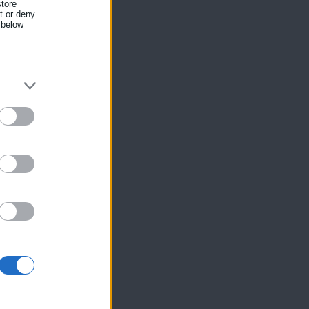
tore
nt or deny
 below
ίκησης,
ης