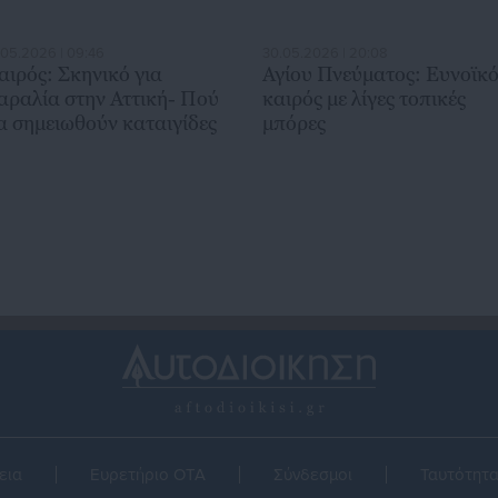
.05.2026 | 09:46
30.05.2026 | 20:08
αιρός: Σκηνικό για
Αγίου Πνεύματος: Ευνοϊκ
αραλία στην Αττική- Πού
καιρός με λίγες τοπικές
α σημειωθούν καταιγίδες
μπόρες
εια
Ευρετήριο ΟΤΑ
Σύνδεσμοι
Ταυτότητ