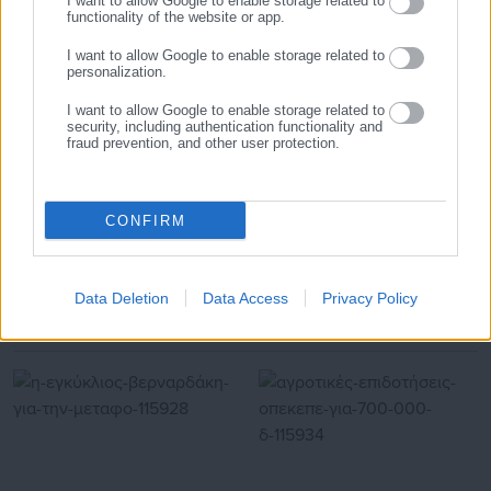
I want to allow Google to enable storage related to
εκατοντάδες χιλιάδες επισκέψεις από εργαζόμενους στο
Προτεινόμενα άρθρα
functionality of the website or app.
δημόσιο και ιδιωτικό τομέα, πολιτικούς, αιρετούς της
Αυτοδιοίκησης, επιχειρηματίες και, κυρίως, πολίτες που
I want to allow Google to enable storage related to
personalization.
ενδιαφέρονται για τοπικά, εργασιακά, ασφαλιστικά αλλά και
για γενικότερα θέματα της επικαιρότητας.
I want to allow Google to enable storage related to
security, including authentication functionality and
fraud prevention, and other user protection.
06.08.2026 | 20:59
06.08.2026 | 16:29
CONFIRM
Η επίσημη εφαρμογή για
Μελέτη-σοκ για τους
καταγγελίες κατάληψης
Δήμους: “Ωρολογιακή βόμβα”
δρόμων και πεζοδρομίων
υποστελέχωση &
χρηματοδοτικό έλλειμμα
Data Deletion
Data Access
Privacy Policy
Σχετικά άρθρα