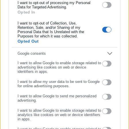
και όλο τον κόσμο!
I want to opt-out of processing my Personal
Data for Targeted Advertising.
Opted In
Συμπλήρωσε όνομα
Aftodioikisi News
I want to opt-out of Collection, Use,
Retention, Sale, and/or Sharing of my
Η aftodioikisi.gr είναι η βασική Διαδικτυακή πύλη για τους
Personal Data that Is Unrelated with the
Συμπλήρωσε επώνυμο
Purposes for which it was collected.
ΟΤΑ, το Δημόσιο και την Εργασία στην Ελλάδα,
Opted Out
λειτουργώντας από τον Απρίλιο του 2008 ως πηγή έγκυρης
και συνεχούς ροής ενημέρωσης με ειδήσεις και θέματα από
Συμπλήρωσε email
Google consents
το χώρο της Αυτοδιοίκησης, της Δημόσιας Διοίκησης, της
I want to allow Google to enable storage related to
Εργασίας, της Ασφάλισης αλλά και γενικότερης
Περισσότερα
advertising like cookies on web or device
επικαιρότητας από την Ελλάδα και όλο τον κόσμο. Τον Μάιο
identifiers in apps.
του 2010, μόλις δύο χρόνια μετά την έναρξη της λειτουργίας
Tags:
ΣΥΝΤΑΞΕΙΣ ΒΟΥΛΕΥΤΩΝ,
ΥΠΟΥΡΓΕΙΟ ΕΡΓΑΣΙΑΣ
I want to allow my user data to be sent to Google
της τιμήθηκε με το δημοσιογραφικό Βραβείο Μπότση.
for online advertising purposes.
Παράλληλα, αποτελεί κόμβο αμφίδρομης επικοινωνίας
ΣΥΝΕΧΙΣΤΕ ΣΤΟ WEBSITE
I want to allow Google to send me personalized
μεταξύ πολιτικών, αιρετών της Αυτοδιοίκησης αλλά και
advertising.
Τελευταία νέα
Δημοφιλή
ΕΓΓΡΑΦΗ
επιχειρηματιών με τους πολίτες και τους εργαζόμενους στο
Όλα τα νέα
δημόσιο και ιδιωτικό τομέα, ενώ λειτουργεί ως δίαυλος
I want to allow Google to enable storage related to
analytics like cookies on web or device identifiers
διαδραστικής ενημέρωσης και επικοινωνίας μεταξύ της
in apps.
Περιφέρειας και του Κέντρου. Καθημερινά δέχεται