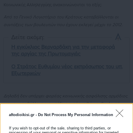
Κοινωνικής Αλληλεγγύης ανακοινώνονται τα εξής:
Από το Γενικό Λογιστήριο του Κράτους καταβάλλονται οι
συντάξεις των βουλευτών που έχουν εκλεγεί μέχρι το 2012.
Δείτε ακόμη:
Η εγκύκλιος Βερναρδάκη για την μεταφορά
της αργίας της Πρωτομαγιάς
Ο Στράτος Ευθυμίου νέος εκπρόσωπος του υπ.
Εξωτερικών
Δηλαδή δεν υπάρχει φορέας κοινωνικής ασφάλισης αρμόδιος
για να καταβάλλει τις συντάξεις αυτές καθώς οι βουλευτές
δεν κατέβαλαν ποτέ ασφαλιστικές εισφορές.
aftodioikisi.gr -
Do Not Process My Personal Information
If you wish to opt-out of the sale, sharing to third parties, or
processing of your personal or sensitive information for targeted