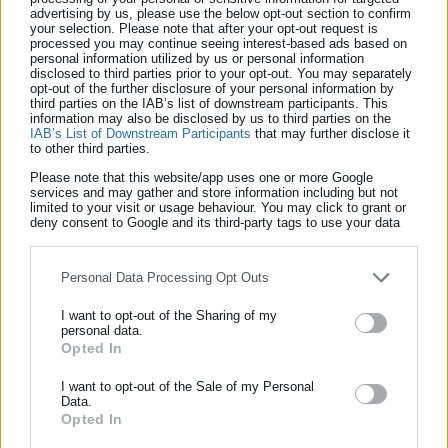
advertising by us, please use the below opt-out section to confirm
your selection. Please note that after your opt-out request is
Ετσι λοιπόν, δεν είναι νοητή η υπαγωγή τους στον Ενιαίο
processed you may continue seeing interest-based ads based on
Φορέα Κοινωνικής Ασφάλισης (ΕΦΚΑ) που δημιουργείται για
personal information utilized by us or personal information
disclosed to third parties prior to your opt-out. You may separately
πρώτη φορά διότι ο ΕΦΚΑ συγκροτείται από ασφαλιστικά
opt-out of the further disclosure of your personal information by
third parties on the IAB’s list of downstream participants. This
ταμεία και γενικότερα από φορείς κοινωνικής ασφάλισης και
information may also be disclosed by us to third parties on the
μόνο.
IAB’s List of Downstream Participants
that may further disclose it
to other third parties.
Συνεπώς δεν πρόκειται για εξαίρεση των βουλευτών από το
Please note that this website/app uses one or more Google
services and may gather and store information including but not
σύστημα του ΕΦΚΑ αφού μετά το 2012 (4093/12) οι βουλευτές
limited to your visit or usage behaviour. You may click to grant or
deny consent to Google and its third-party tags to use your data
υπάγονται στους φορείς κοινωνικής ασφάλισης στους οποίους
for below specified purposes in below Google consent section.
ανήκουν λόγω της μισθωτής εργασίας που παρείχαν πριν από
Personal Data Processing Opt Outs
την εκλογή τους.
I want to opt-out of the Sharing of my
personal data.
Opted In
ΕΓΓΡΑΦΗ NEWSLETTER
Ενημερωθείτε πρώτοι για ειδήσεις και θέματα από το χώρο της
I want to opt-out of the Sale of my Personal
Data.
Αυτοδιοίκησης, της δημόσιας διοίκησης, της εργασίας, της
Opted In
ασφάλισης αλλά και γενικότερης επικαιρότητας από την Ελλάδα