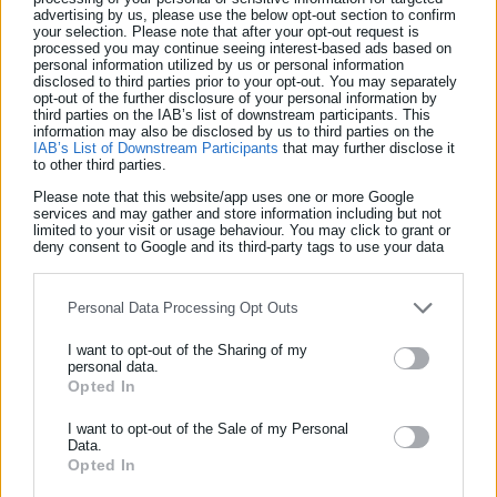
advertising by us, please use the below opt-out section to confirm
your selection. Please note that after your opt-out request is
Πηγή: ΑΜΠΕ
processed you may continue seeing interest-based ads based on
personal information utilized by us or personal information
disclosed to third parties prior to your opt-out. You may separately
Διαβάστε επίσης:
opt-out of the further disclosure of your personal information by
third parties on the IAB’s list of downstream participants. This
Αυτοδιοικητικές εκλογές: «Μέση λύση» για την παράταση από
information may also be disclosed by us to third parties on the
IAB’s List of Downstream Participants
that may further disclose it
τη ΔΗΜΑΡ
to other third parties.
Στυλιανίδης: Δεν μας έχει απασχολήσει η παράταση θητείας
Please note that this website/app uses one or more Google
αιρετών
services and may gather and store information including but not
limited to your visit or usage behaviour. You may click to grant or
Στυλιανίδης: Κλειστά χαρτιά για παράταση θητείας,
deny consent to Google and its third-party tags to use your data
for below specified purposes in below Google consent section.
συνενώσεις
Περιφερειάρχες: Τέσσερις απόψεις για την παράταση
Personal Data Processing Opt Outs
Πρέσινγκ Βενιζέλου σε Σαμαρά για παράταση θητείας
I want to opt-out of the Sharing of my
αιρετών
personal data.
Opted In
ΕΓΓΡΑΦΗ NEWSLETTER
Ας αποφασίσουνε μόνοι τους για την «παράτα»
Παπατόλιας: Αντισυνταγματική η παράταση θητείας,
Ενημερωθείτε πρώτοι για ειδήσεις και θέματα από το χώρο της
I want to opt-out of the Sale of my Personal
Data.
Αυτοδιοίκησης, της δημόσιας διοίκησης, της εργασίας, της
«φωτοβολίδα» το ενιαίο ψηφοδέλτιο
Opted In
ασφάλισης αλλά και γενικότερης επικαιρότητας από την Ελλάδα
Σοφιανός: Όχι στην παράταση της θητείας των αιρετών