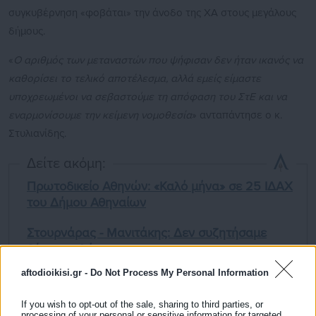
συγκυβέρνηση «φοβάται» την άνοδο της ΧΑ στους μεγάλους
δήμους.
«
Ο αριθμός των μεταναστών που ψήφισαν δεν ήταν ικανός να
καθορίσει το τελικό αποτέλεσμα, αλλά εμείς είμαστε
υποχρεωμένοι να σεβαστούμε τη απόφαση του ΣτΕ και να
εναρμονίσουμε την κείμενη νομοθεσία
» ανταπάντησε ο κ.
Στυλιανίδης.
Δείτε ακόμη:
Πρωτοδικείο Αθηνών: «Καλό μήνα» σε 25 ΙΔΑΧ
του Δήμου Αθηναίων
Στουρνάρας - Μανιτάκης: Δεν συζητήσαμε
θέμα απολύσεων
aftodioikisi.gr -
Do Not Process My Personal Information
If you wish to opt-out of the sale, sharing to third parties, or
processing of your personal or sensitive information for targeted