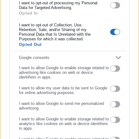
και όλο τον κόσμο!
I want to opt-out of processing my Personal
Σακοράφα: Θεσμικό πραξικόπημα η παράταση της θητείας
Data for Targeted Advertising.
Εκτός ατζέντας η παράταση…
Opted In
Συμπλήρωσε όνομα
«Ναι μεν, αλλά» από Στυλιανίδη για παράταση θητείας αιρετών
I want to opt-out of Collection, Use,
Στα «κάγκελα» για τις κάλπες…
Retention, Sale, and/or Sharing of my
Personal Data that Is Unrelated with the
Συμπλήρωσε επώνυμο
Κυρίζογλου: Δεν είναι νόμιμη η παράταση της θητείας αιρετών
Purposes for which it was collected.
Opted Out
Ν. Κακλαμάνης: Εκτός λογικής η παράταση της θητείας των
αιρετών
Συμπλήρωσε email
Google consents
ΣΥΡΙΖΑ: Θεσμικό πραξικόπημα η μετάθεση αυτοδιοικητικών
I want to allow Google to enable storage related to
εκλογών
advertising like cookies on web or device
ΔΗΜΑΡ: 13 συντονιστές για την Αυτοδιοίκηση
identifiers in apps.
I want to allow my user data to be sent to Google
for online advertising purposes.
ΣΥΝΕΧΙΣΤΕ ΣΤΟ WEBSITE
I want to allow Google to send me personalized
advertising.
ΕΓΓΡΑΦΗ
I want to allow Google to enable storage related to
analytics like cookies on web or device identifiers
in apps.