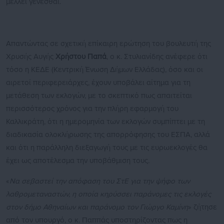
μέλλει γενέσθαι.
Απαντώντας σε σχετική επίκαιρη ερώτηση του βουλευτή της
Χρυσής Αυγής
Χρήστου Παπά
, ο κ. Στυλιανίδης ανέφερε ότι
τόσο η ΚΕΔΕ (Κεντρική Ένωση Δήμων Ελλάδας), όσο και οι
αιρετοί περιφερειάρχες, έχουν υποβάλει αίτημα για τη
μετάθεση των εκλογών, με το σκεπτικό πως απαιτείται
περισσότερος χρόνος για την πλήρη εφαρμογή του
Καλλικράτη, ότι η ημερομηνία των εκλογών συμπίπτει με τη
διαδικασία ολοκλήρωσης της απορρόφησης του ΕΣΠΑ, αλλά
και ότι η παράλληλη διεξαγωγή τους με τις ευρωεκλογές θα
έχει ως αποτέλεσμα την υποβάθμιση τους.
«
Να σεβαστεί την απόφαση του ΣτΕ για την ψήφο των
λαθρομεταναστών, η οποία κηρύσσει παράνομες τις εκλογές
στον δήμο Αθηναίων και παράνομο τον Γιώργο Καμίνη
» ζήτησε
από τον υπουργό, ο κ. Παππάς υποστηρίζοντας πως η