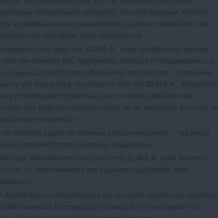
ώπισης της παραοικονομίας και του παράνομου εμπορίου,
ράνομου ηλεκτρονικού εμπορίου. Τα μικτά κλιμάκια, κατόπιν
νται να βεβαιώνουν και φορολογικής φύσεως παραβάσεις και
ροσφέρονται απευθείας στον καταναλωτή.
υνδράμουν στο έργο της ΔΙ.Μ.Ε.Α., όταν υποβάλλεται σχετικό
υ από τον διοικητή της, παρέχοντας στοιχεία ή πληροφορίες και
α ελέγχων. Σε περίπτωση αδικαιολόγητης άρνησης, τα αρμόδια
νται για συμμετοχή σε ελέγχους υπό την ΔΙ.Μ.Ε.Α., ελέγχοντα
α για πειθαρχικό παράπτωμα, για το οποίο επιβάλλονται
ο όριο την επιβολή προστίμου ίσου με τις αποδοχές 6 μηνών, α
φερόμενων υπηρεσιών.
ι σε ανάθεση έργου σε ειδικούς εμπειρογνώμονες – τεχνικούς
ίμενη νομοθεσία περί δημοσίων συμβάσεων.
και προς διευκόλυνση του έργου της ΔΙ.Μ.Ε.Α. είναι δυνατή η
υ υπό τις προϋποθέσεις της κείμενης νομοθεσίας περί
δομένων.
 Ανάπτυξης και Επενδύσεων και του κατά περίπτωση αρμόδιο
 κάθε αναγκαία λεπτομέρεια σχετικά με τη συνεργασία της