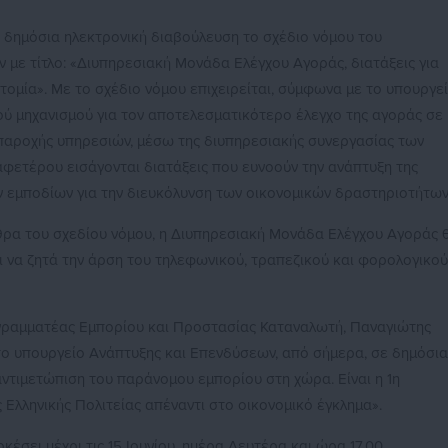
ε δημόσια ηλεκτρονική διαβούλευση το σχέδιο νόμου του
με τίτλο: «Διυπηρεσιακή Μονάδα Ελέγχου Αγοράς, διατάξεις για
οτομία». Με το σχέδιο νόμου επιχειρείται, σύμφωνα με το υπουργεί
ύ μηχανισμού για τον αποτελεσματικότερο έλεγχο της αγοράς σε
 παροχής υπηρεσιών, μέσω της διυπηρεσιακής συνεργασίας των
φετέρου εισάγονται διατάξεις που ευνοούν την ανάπτυξη της
ν εμποδίων για την διευκόλυνση των οικονομικών δραστηριοτήτων
ρα του σχεδίου νόμου, η Διυπηρεσιακή Μονάδα Ελέγχου Αγοράς 
ι να ζητά την άρση του τηλεφωνικού, τραπεζικού και φορολογικού
ς γραμματέας Εμπορίου και Προστασίας Καταναλωτή, Παναγιώτης
ο υπουργείο Ανάπτυξης και Επενδύσεων, από σήμερα, σε δημόσια
αντιμετώπιση του παράνομου εμπορίου στη χώρα. Είναι η 1η
Ελληνικής Πολιτείας απέναντι στο οικονομικό έγκλημα».
κέσει μέχρι τις 15 Ιουνίου, ημέρα Δευτέρα και ώρα 17.00.