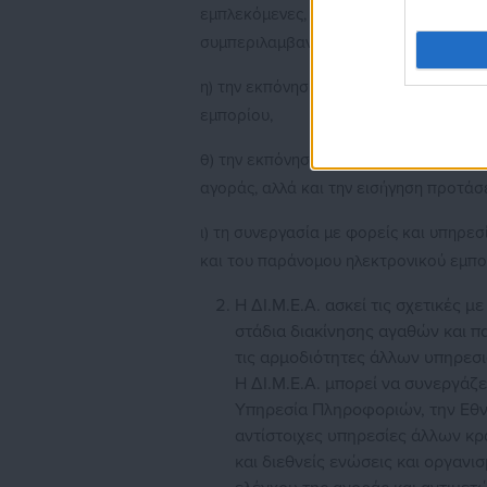
εμπλεκόμενες, με τον έλεγχο της αγορ
συμπεριλαμβανομένου και του παράνομ
η) την εκπόνηση Εθνικού Στρατηγικού
εμπορίου,
θ) την εκπόνηση μελετών, ερευνών κα
αγοράς, αλλά και την εισήγηση προτάσ
ι) τη συνεργασία με φορείς και υπηρε
και του παράνομου ηλεκτρονικού εμπο
Η ΔΙ.Μ.Ε.Α. ασκεί τις σχετικές 
στάδια διακίνησης αγαθών και π
τις αρμοδιότητες άλλων υπηρεσιώ
Η ΔΙ.Μ.Ε.Α. μπορεί να συνεργάζε
Υπηρεσία Πληροφοριών, την Εθν
αντίστοιχες υπηρεσίες άλλων κρ
και διεθνείς ενώσεις και οργανι