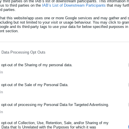
y third parties on the IAB’s list of downstream participants. This information
us to third parties on the
IAB’s List of Downstream Participants
that may furt
απολέμηση φαινομένων παραπλάνησης των καταναλωτών σε όλα τα
rd parties.
αγαθών και υπηρεσιών και την επιβολή των προβλεπόμενων
that this website/app uses one or more Google services and may gather and s
 ορίζεται διαφορετικά στις διατάξεις του ν. 2960/2001 (Α’ 265) κ
ncluding but not limited to your visit or usage behaviour. You may click to gra
ogle and its third-party tags to use your data for below specified purposes in
nt section.
μπορίου, συμπεριλαμβανομένου και του παράνομου ηλεκτρονικού
ροϊόντων, την εφαρμογή του άρθρου 11 του ν. 3377/2005 (Α’ 202)
l Data Processing Opt Outs
κυρώσεων,
o opt-out of the Sharing of my personal data.
κλιμακίων ελέγχου σε τοπικό, περιφερειακό ή εθνικό επίπεδο,
In
ύνταξη της σχετικής έκθεσης ελέγχου, καθώς και την επιβολή των
ΡΑΦΗ NEWSLETTER
o opt-out of the Sale of my Personal Data.
ωθείτε πρώτοι για ειδήσεις και θέματα από το χώρο της Αυτοδιο
In
μόσιας διοίκησης, της εργασίας, της ασφάλισης αλλά και γενικότερ
έγχου και τον συντονισμό αυτών, για τον έλεγχο της αγοράς, την
ρότητας από την Ελλάδα και όλο τον κόσμο!
o opt-out of processing my Personal Data for Targeted Advertising.
ην εποπτεία για την εφαρμογή των κανόνων διακίνησης εμπορίας
In
ν Υπηρεσιών της Ανεξάρτητης Αρχής Δημοσίων Εσόδων (ΑΑΔΕ), τ
ήρωσε όνομα
ορέα Ελέγχου Τροφίμων (ΕΦΕΤ), του Σώματος Επιθεώρησης
o opt-out of Collection, Use, Retention, Sale, and/or Sharing of my
 Data that Is Unrelated with the Purposes for which it was