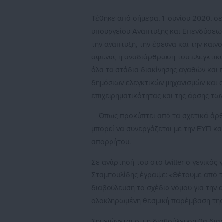
Τέθηκε από σήμερα, 1 Ιουνίου 2020, σ
υπουργείου Ανάπτυξης και Επενδύσεων 
την ανάπτυξη, την έρευνα και την καιν
αφενός η αναδιάρθρωση του ελεγκτικο
όλα τα στάδια διακίνησης αγαθών και
δημόσιων ελεγκτικών μηχανισμών και α
επιχειρηματικότητας και της άρσης τω
Όπως προκύπτει από τα σχετικά άρθ
μπορεί να συνεργάζεται με την ΕΥΠ κα
απορρήτου.
Σε ανάρτησή του στο twitter ο γενικό
Σταμπουλίδης έγραψε: «Θέτουμε από τ
διαβούλευση το σχέδιο νόμου για την 
ολοκληρωμένη θεσμική παρέμβαση της 
Σημειώνεται ότι η διαβούλευση θα διαρ