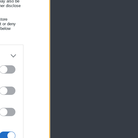
 may also be
her disclose
tore
αι
nt or deny
 below
ίκησης,
ης
ης