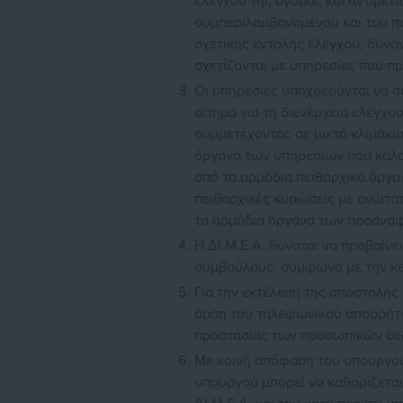
ελέγχου της αγοράς και αντιμετ
συμπεριλαμβανομένου και του πα
σχετικής εντολής ελέγχου, δύνα
σχετίζονται με υπηρεσίες που π
Οι υπηρεσίες υποχρεούνται να σ
αίτημα για τη διενέργεια ελέγχο
συμμετέχοντας σε μικτά κλιμάκι
όργανα των υπηρεσιών που καλού
από τα αρμόδια πειθαρχικά όργαν
πειθαρχικές κυρώσεις με ανώτατ
τα αρμόδια όργανα των προανα
Η ΔΙ.Μ.Ε.Α. δύναται να προβαίνε
συμβούλους, σύμφωνα με την κε
Για την εκτέλεση της αποστολής 
άρση του τηλεφωνικού απορρήτο
προστασίας των προσωπικών δε
Με κοινή απόφαση του υπουργού
υπουργού μπορεί να καθορίζεται