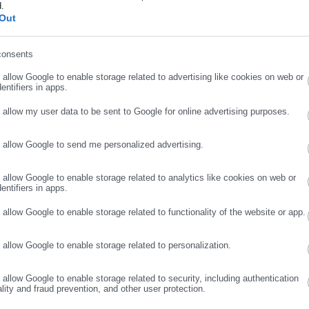
ελέγχου του υπουργείου Υγείας και των υπηρεσιών που ασκούν
d.
ήρωσε επώνυμο
Out
τρατηγικού και ετήσιου προγραμματισμού δράσης της ΔΙ.Μ.Ε.Α.,
consents
ρωσε email
εινών & μειονεκτικών περιοχών -Πότε
o allow Google to enable storage related to advertising like cookies on web or
entifiers in apps.
ΚΥΑ)
o allow my user data to be sent to Google for online advertising purposes.
ιση κτιρίων εντός Μητροπολιτικού
 Κοσμά
o allow Google to send me personalized advertising.
ΣΥΝΕΧΙΣΤΕ ΣΤΟ WEBSITE
ΕΓΓΡΑΦΗ
o allow Google to enable storage related to analytics like cookies on web or
entifiers in apps.
o allow Google to enable storage related to functionality of the website or app.
o allow Google to enable storage related to personalization.
ριακού συστήματος που αποτελεί κεντρικό σημείο αναφοράς
 για θέματα παράνομης διακίνησης αγαθών και υπηρεσιών, στα
o allow Google to enable storage related to security, including authentication
που υπόκεινται σε ειδικό καθεστώς φορολόγησης, τη διατήρηση
ality and fraud prevention, and other user protection.
γονται, διαχειρίζονται και διαχέονται από και προς όλες τις