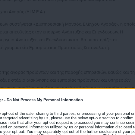
ου Αγοράς (ΔΙ.Μ.Ε.Α.)
εων συστήνεται «Διυπηρεσιακή Μονάδα Ελέγχου Αγοράς», η οποί
εται απευθείας στον υπουργό Ανάπτυξης και Επενδύσεων. Η
ουργείο Ανάπτυξης και Επενδύσεων και θα υποστηρίζεται
νική γραμματεία Εμπορίου και Προστασίας Καταναλωτή.
ας της αγοράς προϊόντων και της παροχής υπηρεσιών, καθώς και τη
κάθε στάδιο διακίνησης και εμπορίας προϊόντων και υπηρεσιών
ακίνηση, αποθήκευση, όσο και κατά τη διάθεση των προϊόντων κα
gr -
Do Not Process My Personal Information
o opt-out of the sale, sharing to third parties, or processing of your personal or
or targeted advertising by us, please use the below opt-out section to confirm
ease note that after your opt-out request is processed you may continue seein
εων του ν. 4177/2013 (Α΄173) και του ν. 4497/2017 (Α’ 171), καθώς κα
ed on personal information utilized by us or personal information disclosed to
 to your opt-out. You may separately opt-out of the further disclosure of your p
κού δικαίου, κατά την άσκηση της εμπορικής δραστηριότητας για