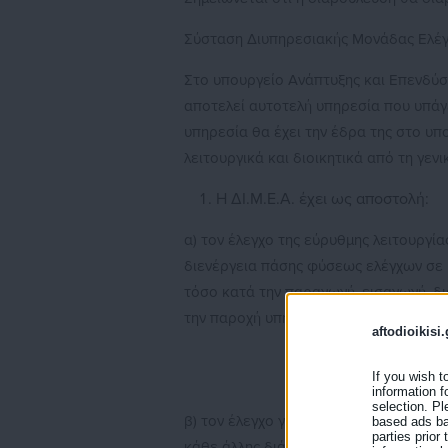
Σύσταση Διυπηρεσιακής Μονάδας Ελέγχ
Στο υπουργείο Ανάπτυξης και Επενδύσ
αποτελεί αυτοτελή υπηρεσία που υπάγ
υπηρεσία θα έχει την έδρα της στο υπ
λειτουργικά και διοικητικά από τη γε
Η ΔΙ.Μ.Ε.Α. έχει ως αποστολή:
α) τον έλεγχο της εύρυθμης λειτουργί
διενέργεια πάσης φύσεως ελέγχων σε 
τόσο κατά την παραγωγή, εισαγωγή, δι
την παροχή υπηρεσιών
aftodioikisi.
If you wish t
information f
selection. Pl
β) τον έλεγχο για την τήρηση των διατάξ
based ads bas
parties prior
κάθε άλλης διάταξης εθνικού ή ενωσια