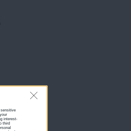
α
ι
 sensitive
 your
g interest-
ι
 third
ersonal