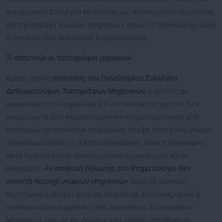
Δικηγορικού Συλλόγου Μυτιλήνης, ως αποκλειστικά αρμόδιους
για την παροχή νομικών υπηρεσιών, όπως εν προκειμένω είναι
η υποβολή των δηλώσεων Κτηματολογίου.
Τι απαντούν οι τοπογράφοι μηχανικοί
Αμεση ήταν η
απάντηση του Πανελληνίου Συλλόγου
Διπλωματούχων Τοπογράφων Μηχανικών
, ο οποίος σε
ανακοίνωσή του σημειώνει ότι «οι συντάκτες της είτε δεν
γνωρίζουν τι εστί κτηματολόγιο και κτηματογράφηση είτε
επιθυμούν να περάσουν εσφαλμένη άποψη στην κοινή γνώμη»
υπογραμμίζοντας οτι η Κτηματογράφηση είναι Τοπογραφική
Μελέτη, στην οποία υποστηρικτικά συμμετέχουν και οι
δικηγόροι: «
Η υποβολή δήλωσης στο Κτηματολόγιο δεν
συνιστά παροχή νομικών υπηρεσιών
, αλλά σε κάποιες
περιπτώσεις μπορεί αυτή να απαιτείται. Συνήθως, αρκεί η
ολοκληρωμένη συμβουλή ενός Αγρονόμου Τοπογράφου
Μηχανικού, που με τις γνώσεις του μπορεί υπεύθυνα σε