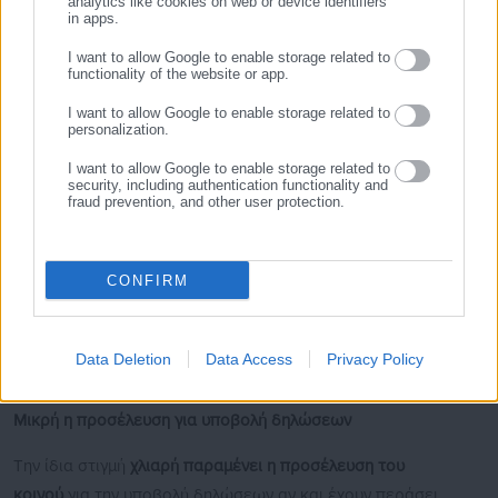
σημειώνουν ότι αυτός μπορεί να διενεργηθεί μόνο από
analytics like cookies on web or device identifiers
in apps.
δικηγόρο. Προσθέτουν, πάντως, ότι έρευνα των
υποθηκοφυλακείων διενεργείται και για αλλους λόγους και ως
I want to allow Google to enable storage related to
functionality of the website or app.
εκ τούτου δεν αποτελεί αποκλειστική ευθύνη των δικηγόρων.
I want to allow Google to enable storage related to
personalization.
Υπενθυμίζουν επίσης ότι για να υποβληθεί η δήλωση
κτηματολογίου δεν απαιτείται έρευνα στο υποθηκοφυλάκειο.
I want to allow Google to enable storage related to
security, including authentication functionality and
Η λήψη του πιστοποιητικού μεταγραφής του τίτλου
fraud prevention, and other user protection.
ιδιοκτησίας από το υποθηκοφυλάκειο δεν απαιτεί παράσταση
ή διαμεσολάβηση δικηγόρου, ενώ για την υποβολή δήλωσης
κτηματολογίου είναι αρκετό το απλό αντίγραφο του
CONFIRM
τελευταίου τίτλου ιδιοκτησίας.
Data Deletion
Data Access
Privacy Policy
Μικρή η προσέλευση για υποβολή δηλώσεων
Την ίδια στιγμή
χλιαρή παραμένει η προσέλευση του
κοινού
για την υποβολή δηλώσεων αν και έχουν περάσει