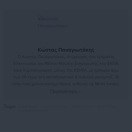
Κώστας Παναγιωτάκης
O Κώστας Παναγιωτάκης, πτυχιούχος του τμήματος
Επικοινωνίας και Μέσων Μαζικής Ενημέρωσης του ΕΚΠΑ,
είναι δημοσιογράφος, μέλος της ΕΣΗΕΑ, με εμπειρία άνω
των 20 ετών στο αυτοδιοικητικό & πολιτικό ρεπορτάζ. Τα
τελευταία χρόνια κατέχει θέσεις ευθύνης σε Μέσα τοπικής
και πανελλαδικής εμβέλειας.
Περισσότερα
http://www.linkedin.com/in/kostas-panagiotakis-45333141b
Tags:
fpage-slider,
proteinomena,
ΑΝΑΤΡΟΠΗ,
ΔΗΛΩΣΕΙΣ,
ΚΤΗΜΑΤΟΛΟΓΙΟ