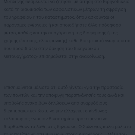
Μυτιλήνης δεσμεύεται να ζητήσει, με αίτηση στο Ειρηνοδικείο
κατά τη διαδικασία των ασφαλιστικών μέτρων, τη σφράγιση
του γραφείου ή του καταστήματος, όπου ασκούνται οι
παράνομες ενέργειες ή και οποιοδήποτε άλλο πρόσφορο
μέτρο, καθώς και την απαγόρευση της διαφήμισης ή της
χρήσης (έντυπης, ηλεκτρονικής) κάθε διακριτικού γνωρίσματος
που προσιδιάζει στην άσκηση του δικηγορικού
λειτουργήματος» επισημαίνεται στην ανακοίνωση.
Επισημαίνεται μάλιστα ότι αυτό γίνεται «για την προστασία
των πολιτών και την αποφυγή παραπλάνησής τους αλλά και
υποβολής ανακριβών δηλώσεων από αναρμόδιους
διεκπεραιωτές» ώστε να μην ελλοχεύει ο κίνδυνος
ταλαιπωρίας ενώπιον δικαστηρίου προκειμένου να
διορθωθούν τα λάθη στις δηλώσεις. Ο Σύλλογος καλει μάλιστα
τους πολίτες να απευθυνθούν στους Δικηγόρους – Μέλη του