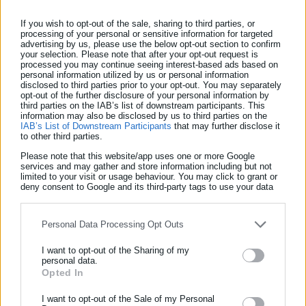
If you wish to opt-out of the sale, sharing to third parties, or
processing of your personal or sensitive information for targeted
advertising by us, please use the below opt-out section to confirm
your selection. Please note that after your opt-out request is
processed you may continue seeing interest-based ads based on
Στην ανακοίνωσή του αναφέρει επίσης ορισμένα στατιστικά,
personal information utilized by us or personal information
βάσει των οποίων ο κλάδος των αγρονόμων τοπογράφων
disclosed to third parties prior to your opt-out. You may separately
opt-out of the further disclosure of your personal information by
είναι πιο συναφής με τη σύνταξη κτηματολογίου:
third parties on the IAB’s list of downstream participants. This
information may also be disclosed by us to third parties on the
IAB’s List of Downstream Participants
that may further disclose it
Η συντριπτική πλειονότητα των μελετητών κατηγορίας
to other third parties.
16 (Μελέτες Τοπογραφίας: Κτηματογραφικές μελέτες)
Please note that this website/app uses one or more Google
είναι Αγρονόμοι Τοπογράφοι Μηχανικοί σε ποσοστό
services and may gather and store information including but not
limited to your visit or usage behaviour. You may click to grant or
80%. Οι υπόλοιποι είναι Πολιτικοί Μηχανικοί, οι οποίοι
deny consent to Google and its third-party tags to use your data
αν και δεν έχουν διδαχθεί κτηματολόγιο (μόνο 1-2
for below specified purposes in below Google consent section.
μαθήματα γεωδαισίας), έχουν τυπικά το δικαίωμα αυτό,
Personal Data Processing Opt Outs
μέχρι την
εκδίκαση στο ΣτΕ της αίτησης ακυρώσεως
του ΠΔ 99/2018
.
I want to opt-out of the Sharing of my
personal data.
Η συντριπτική πλειοψηφία των μελετητών Αγρονόμων
Opted In
ΕΓΓΡΑΦΗ NEWSLETTER
Τοπογράφων Μηχανικών είναι μελετητές κατηγορίας
16, σε ποσοστό 95%. Αντίστοιχα το ποσοστό των
Ενημερωθείτε πρώτοι για ειδήσεις και θέματα από το χώρο της
I want to opt-out of the Sale of my Personal