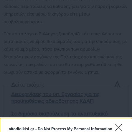
κάποιες περιπτώσεις να καθοδηγήσει για την παροχή νομικών
υπηρεσιών είτε μέσω δικηγόρου είτε μέσω
συμβολαιογράφου».
Γι΄αυτό το λόγο ο Σύλλογος ξεκαθαρίζει ότι επιφυλάσσεται
ρητά παντός νομίμου δικαιώματός του για την υπεράσπιση, με
κάθε νόμιμο μέσο, τόσο ενώπιον των αρμοδίων
δικαιοδοτικών οργάνων της Πολιτείας όσο και ενώπιον της
κοινωνίας, των μελών του που θα καταμηνυθούν άδικα ή θα
διωχθούν αστικά με αφορμή το εν λόγω ζήτημα.
Δείτε ακόμη:
Διευκρινίσεις του υπ. Εργασίας για τις
προϋποθέσεις αδειοδότησης ΚΔΑΠ
Σε δημόσια διαβούλευση το αναπτυξιακό
νομοσχέδιο -Τι περιλαμβάνει
aftodioikisi.gr -
Do Not Process My Personal Information