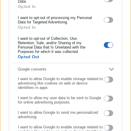
Data.
Πολιτικών Μηχανικών είναι το 17% ή το 1,7% του
Αυτοδιοίκησης, της δημόσιας διοίκησης, της εργασίας, της
Opted In
ασφάλισης αλλά και γενικότερης επικαιρότητας από την Ελλάδα
συνόλου των Πολιτικών Μηχανικών. Αντίστοιχο
και όλο τον κόσμο!
ποσοστό δικηγόρων, δηλαδή κάτω από 2%, εκτιμάται
I want to opt-out of processing my Personal
Data for Targeted Advertising.
ότι ασχολείται με κάποιο τρόπο με την σύνταξη του
Opted In
Συμπλήρωσε όνομα
Εθνικού Κτηματολογίου, ενώ διδάσκονται Εμπράγματο
Δίκαιο και όχι Κτηματολόγιο.
I want to opt-out of Collection, Use,
Retention, Sale, and/or Sharing of my
Personal Data that Is Unrelated with the
Συμπλήρωσε επώνυμο
Οπως επισημαίνουν οι αγρονόμοι τοπογράφοι, σύμφωνα με
Purposes for which it was collected.
Opted Out
τον νόμο 2308/1995 είναι ξεκάθαρο ότι «η υποβολή δήλωσης
κτηματολογίου δεν προκύπτει ότι αποτελεί παροχή νομικής
Συμπλήρωσε email
Google consents
υπηρεσίας και επομένως δεν έχει ο δικηγόρος αποκλειστικό
I want to allow Google to enable storage related to
δικαίωμα ανάληψής της, όπως αναφέρεται στην εν λόγω
advertising like cookies on web or device
identifiers in apps.
παρέμβαση του Δικηγορικού Συλλόγου Μυτιλήνης».
Υπογραμμίζουν επίσης ότι «μόνο σε ειδικές περιπτώσεις
I want to allow my user data to be sent to Google
for online advertising purposes.
σύνθετου εμπράγματου δικαίου, καλό είναι ο πολίτης να
ΣΥΝΕΧΙΣΤΕ ΣΤΟ WEBSITE
απευθύνεται και σε δικηγόρο».
I want to allow Google to send me personalized
advertising.
ΕΓΓΡΑΦΗ
Αναφορικά με τον νομικό έλεγχο τίτλων ιδιοκτησίας,
I want to allow Google to enable storage related to