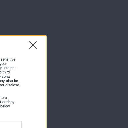
α
 sensitive
 your
g interest-
 third
ersonal
 may also be
her disclose
tore
nt or deny
ε
 below