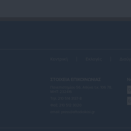
Κεντρική
Εκλογές
Διαύγ
ΣΤΟΙΧΕΙΑ ΕΠΙΚΟΙΝΩΝΙΑΣ
Ne
Πανεπιστημίου 56, Αθήνα τ.κ. 106 78,
ΜΗΤ: 232416
Τηλ. 210 514 3137-8
Φαξ: 210 512 3020
email:
press@aftodioikisi.gr