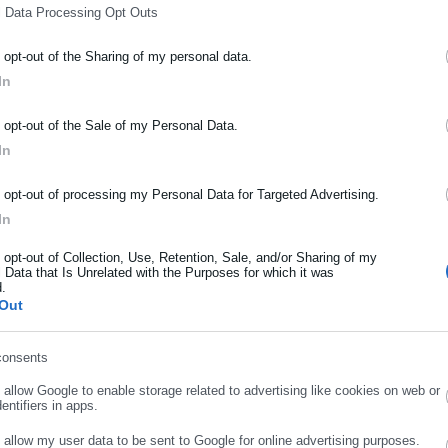
l Data Processing Opt Outs
o opt-out of the Sharing of my personal data.
κατάληψης θα πραγματοποιήσουν γενική συνέλευση προκειμένου ν
In
 στο μέλλον των κινητοποιήσεων τους.
ΡΑΦΗ NEWSLETTER
o opt-out of the Sale of my Personal Data.
ωθείτε πρώτοι για ειδήσεις και θέματα από το χώρο της Αυτοδιο
In
μόσιας διοίκησης, της εργασίας, της ασφάλισης αλλά και γενικότερ
ρότητας από την Ελλάδα και όλο τον κόσμο!
o opt-out of processing my Personal Data for Targeted Advertising.
In
ήρωσε όνομα
o opt-out of Collection, Use, Retention, Sale, and/or Sharing of my
 Data that Is Unrelated with the Purposes for which it was
d.
ήρωσε επώνυμο
Out
Aftodioikisi News
consents
ρωσε email
αδικτυακή πύλη για τους ΟΤΑ, το Δημόσιο και την Εργασία στην Ελλάδα,
o allow Google to enable storage related to advertising like cookies on web or
entifiers in apps.
008 ως πηγή έγκυρης και συνεχούς ροής ενημέρωσης με ειδήσεις και
ης, της Δημόσιας Διοίκησης, της Εργασίας, της Ασφάλισης αλλά και
Περισσότερα
o allow my user data to be sent to Google for online advertising purposes.