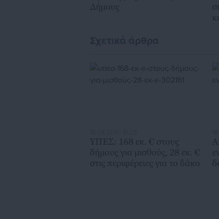
Δήμους
σ
κ
π
Σχετικά άρθρα
18.04.2011 | 19:25
18
ΥΠΕΣ: 168 εκ. € στους
Α
δήμους για μισθούς, 28 εκ. €
ε
στις περιφέρειες για το δάκο
δ