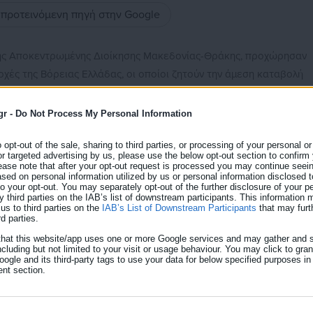
ς προτεινόμενη πηγή στην Google
της Αποκεντρωμένης Διοίκησης Μακεδονίας-Θράκης, προχώρησαν
χές της Βόρειας Ελλάδας,
οι οποίοι ζητούν την άμεση καταβολή
υπολογίζονται πανελλαδικά σε δύο δισεκατομμύρια ευρώ.
gr -
Do Not Process My Personal Information
νη αντίθεσή τους στο νομοσχέδιο που προωθεί η κυβέρνηση για τ
o opt-out of the sale, sharing to third parties, or processing of your personal or
or targeted advertising by us, please use the below opt-out section to confirm
ease note that after your opt-out request is processed you may continue seein
υ κλάδου, οι τέσσερις εξ αυτών έχουν ήδη προσφύγει -φέτος- για
ed on personal information utilized by us or personal information disclosed to
τικού κώδικα και μέχρι το τέλος του 2011 το φαινόμενο αυτό θα
 to your opt-out. You may separately opt-out of the further disclosure of your p
y third parties on the IAB’s list of downstream participants. This information
νισε μιλώντας στο ΑΠΕ-ΜΠΕ ο πρόεδρος του Συνδέσμου
us to third parties on the
IAB’s List of Downstream Participants
that may furt
rd parties.
 Έργων και Τεχνικών Επιχειρήσεων Θεσσαλονίκης και Κεντρικής
that this website/app uses one or more Google services and may gather and s
σε δε, ότι ο σύνδεσμος μπορεί να αριθμεί τυπικά 1.600 μέλη, τα
ncluding but not limited to your visit or usage behaviour. You may click to gra
ώ το 95% των μικρομεσαίων επιχειρήσεων του κλάδου βρίσκονται σ
ogle and its third-party tags to use your data for below specified purposes in
nt section.
ία τους για να παίξουν τάβλι, αφού δεν έχουν κατασκευαστική
μένου και ρευστότητας».