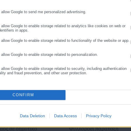
λλάδα και όλο τον κόσμο. Τον Μάιο του 2010, μόλις δύο χρόνια μετά
μήθηκε με το δημοσιογραφικό Βραβείο Μπότση. Παράλληλα, αποτελεί
ΕΔΟΝΙΑΣ-ΘΡΑΚΗΣ
o allow Google to send me personalized advertising.
ΣΥΝΕΧΙΣΤΕ ΣΤΟ WEBSITE
ΕΓΓΡΑΦΗ
ύ πολιτικών, αιρετών της Αυτοδιοίκησης αλλά και επιχειρηματιών με
νους στο δημόσιο και ιδιωτικό τομέα, ενώ λειτουργεί ως δίαυλος
o allow Google to enable storage related to analytics like cookies on web or
νωνίας μεταξύ της Περιφέρειας και του Κέντρου. Καθημερινά δέχεται
entifiers in apps.
 εργαζόμενους στο δημόσιο και ιδιωτικό τομέα, πολιτικούς, αιρετούς
o allow Google to enable storage related to functionality of the website or app.
ς και, κυρίως, πολίτες που ενδιαφέρονται για τοπικά, εργασιακά,
ά και για γενικότερα θέματα της επικαιρότητας.
o allow Google to enable storage related to personalization.
o allow Google to enable storage related to security, including authentication
ality and fraud prevention, and other user protection.
CONFIRM
Data Deletion
Data Access
Privacy Policy
.08.2026 | 13:03
06.08.2026 | 12:31
άος σε δημοτικό
Φυλλοροεί παράταξη