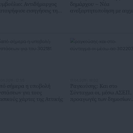
υμβούλιο: Αντιδήμαρχος
δημάρχου – Νέα
αταψήφισε εισηγήσεις της
ανεξαρτητοποίηση με αιχμ
αράταξής του
.04.2011 | 12:55
17.04.2011 | 19:02
πό σήμερα η υποβολή
Ραγκούσης: Και στο
νστάσεων για τους
Σύνταγμα οι, μέσω ΑΣΕΠ,
ασικούς χάρτες της Αττικής
προαγωγές των δημοσίων
υπαλλήλων