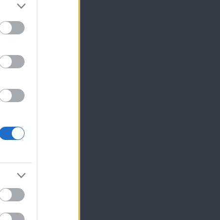
α
ίκησης,
ης