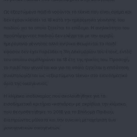
Ως εξαρτώμενα παιδιά νοούνται τα τέκνα που είναι άγαμα και
δεν έχουν κλείσει τα 18 κατά την ημερομηνία γέννησης του
παιδιού για το οποίο ζητείται το επίδομα. Η ανηλικότητα του
προϋπάρχοντος παιδιού δεν ελέγχεται με την ακριβή
ημερομηνία γέννησης αλλά ανήλικο θεωρείται το παιδί
εφόσον δεν έχει παρέλθει η 31η Δεκεμβρίου του έτους, εντός
του οποίου συμπληρώνει τα 18 έτη της ηλικίας του. Προσοχή,
το παιδί που γεννιέται και για το οποίο ζητείται η επιδότηση
συνυπολογίζεται ως «εξαρτώμενο τέκνο» στο εισοδηματικό
όριο της οικογένειας.
Η κλίμακα ισοδυναμίας που ακολουθήθηκε για τα
εισοδηματικά κριτήρια «κοπιάρει» με ακρίβεια την κλίμακα
που θεσμοθετήθηκε το 2018 για το Επίδομα Παιδιού,
διατηρώντας μάλιστα και την ευνοική μεταχείριση των
μονογονεικών οικογενειών.