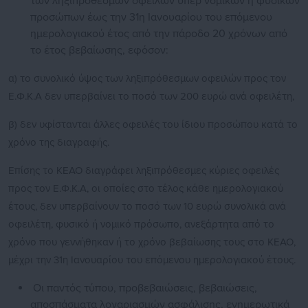
των ληξιπρόθεσμων οφειλών υπέρ νομικών ή φυσικών
προσώπων έως την 31η Ιανουαρίου του επόμενου
ημερολογιακού έτος από την πάροδο 20 χρόνων από
το έτος βεβαίωσης, εφόσον:
α) το συνολικό ύψος των ληξιπρόθεσμων οφειλών προς τον
Ε.Φ.Κ.Α δεν υπερβαίνει το ποσό των 200 ευρώ ανά οφειλέτη,
β) δεν υφίστανται άλλες οφειλές του ίδιου προσώπου κατά το
χρόνο της διαγραφής.
Επίσης το ΚΕΑΟ διαγράφει ληξιπρόθεσμες κύριες οφειλές
προς τον Ε.Φ.Κ.Α, οι οποίες στο τέλος κάθε ημερολογιακού
έτους, δεν υπερβαίνουν το ποσό των 10 ευρώ συνολικά ανά
οφειλέτη, φυσικό ή νομικό πρόσωπο, ανεξάρτητα από το
χρόνο που γεννήθηκαν ή το χρόνο βεβαίωσης τους στο ΚΕΑΟ,
μέχρι την 31η Ιανουαρίου του επόμενου ημερολογιακού έτους.
Οι παντός τύπου, προβεβαιώσεις, βεβαιώσεις,
αποσπάσματα λογαριασμών ασφάλισης, ενημερωτικά