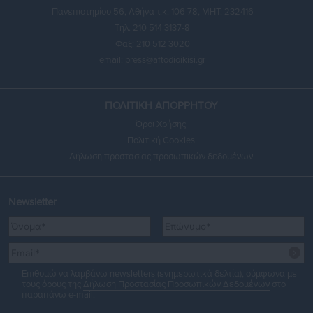
Πανεπιστημίου 56, Αθήνα τ.κ. 106 78, ΜΗΤ: 232416
Τηλ. 210 514 3137-8
Φαξ: 210 512 3020
email:
press@aftodioikisi.gr
ΠΟΛΙΤΙΚΗ ΑΠΟΡΡΗΤΟΥ
Όροι Χρήσης
Πολιτική Cookies
Δήλωση προστασίας προσωπικών δεδομένων
Newsletter
Επιθυμώ να λαμβάνω newsletters (ενημερωτικά δελτία), σύμφωνα με
τους όρους της
Δήλωση Προστασίας Προσωπικών Δεδομένων
στο
παραπάνω e-mail.