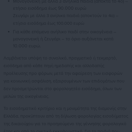
Μονογονεϊκή με άλλα 3 ανήλικα παιδιά (αποκτά το 4ο) –
ετήσιο εισόδημα έως 90.000 ευρώ
Ζευγάρι με άλλα 3 ανήλικα παιδιά (αποκτούν το 4ο) –
ετήσιο εισόδημα έως 100.000 ευρώ
Για κάθε επόμενο ανήλικο παιδί στην οικογένεια –
μονογονεική ή ζευγάρι – το όριο αυξάνεται κατά
10.000 ευρώ.
Λαμβάνεται υπόψη το συνολικό, πραγματικό ή τεκμαρτό,
εισόδημα από κάθε πηγή ημεδαπής και αλλοδαπής
προέλευσης προ φόρων, μετά την αφαίρεση των εισφορών
για κοινωνική ασφάλιση, εξαιρουμένων των επιδομάτων που
δεν προσμετρώνται στο φορολογητέο εισόδημα, όλων των
μελών της οικογένειας.
Το εισοδηματικό κριτήριο και η μονιμότητα της διαμονής στην
Ελλάδα, προκύπτουν από τη δήλωση φορολογίας εισοδήματος
της δικαιούχου για το προηγούμενο της γέννησης φορολογικό
έτος και από το σχετικό εκκαθαριστικό. Για τα παιδιά που