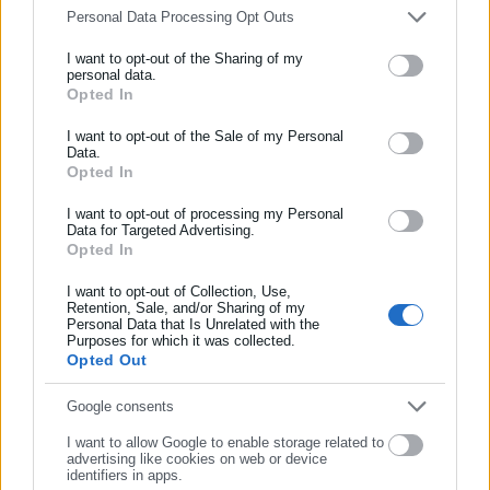
μόνιμα στην Ελλάδα τα τελευταία 12 έτη πριν την υποβολή της
Personal Data Processing Opt Outs
αίτησης. Απαραίτητη προϋπόθεση επίσης είναι τα εξαρτώμενα
I want to opt-out of the Sharing of my
τέκνα τους να βρίσκονται στην Ελλάδα. Το μόνιμο και νόμιμο
personal data.
της διαμονής επί 12ετία στη χώρα αποδεικνύεται από την
Opted In
ΕΓΓΡΑΦΗ NEWSLETTER
υποβολή δήλωσης φορολογίας εισοδήματος καθ’ έκαστο
Ενημερωθείτε πρώτοι για ειδήσεις και θέματα από το χώρο της
I want to opt-out of the Sale of my Personal
φορολογικό έτος. Ως υποβολή δήλωσης φορολογίας
Data.
Αυτοδιοίκησης, της δημόσιας διοίκησης, της εργασίας, της
Opted In
εισοδήματος νοείται η υποβολή δήλωσης για κάθε έτος
ασφάλισης αλλά και γενικότερης επικαιρότητας από την Ελλάδα
ανελλιπώς και εντός της προβλεπόμενης προθεσμίας υποβολή
και όλο τον κόσμο!
I want to opt-out of processing my Personal
Data for Targeted Advertising.
της. Για όλες τις υπόλοιπες κατηγορίες δικαιούχων
Opted In
Συμπλήρωσε όνομα
συμπεριλαμβανομένων των Ελλήνων πολιτών παραμένει η
5ετία μόνιμης και νόμιμης διαμονής ως προϋπόθεση για την
I want to opt-out of Collection, Use,
Retention, Sale, and/or Sharing of my
λήψη του επιδόματος παιδιού.
Personal Data that Is Unrelated with the
Συμπλήρωσε επώνυμο
Purposes for which it was collected.
Opted Out
Για τα ανήλικα παιδιά, για τα οποία συντρέχουν οι
προϋποθέσεις φοίτησής του στην υποχρεωτική εκπαίδευση
,
Συμπλήρωσε email
Google consents
το επίδομα χορηγείται υπό την προϋπόθεση αφενός της
I want to allow Google to enable storage related to
εγγραφής τους σε σχολείο αφετέρου της πραγματικής
advertising like cookies on web or device
identifiers in apps.
φοίτησής τους, η οποία θεωρείται ότι συντρέχει όταν το