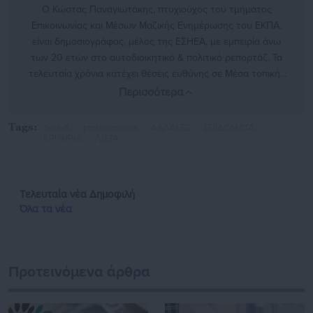
O Κώστας Παναγιωτάκης, πτυχιούχος του τμήματος
Επικοινωνίας και Μέσων Μαζικής Ενημέρωσης του ΕΚΠΑ,
είναι δημοσιογράφος, μέλος της ΕΣΗΕΑ, με εμπειρία άνω
των 20 ετών στο αυτοδιοικητικό & πολιτικό ρεπορτάζ. Τα
τελευταία χρόνια κατέχει θέσεις ευθύνης σε Μέσα τοπικής
και πανελλαδικής εμβέλειας.
Περισσότερα
http://www.linkedin.com/in/kostas-panagiotakis-45333141b
Tags:
dept-A,
proteinomena,
ΑΛΛΑΓΕΣ,
ΕΠΙΔΟΜΑΤΑ,
ΚΡΙΤΗΡΙΑ,
ΛΙΣΤΑ
Τελευταία νέα
Δημοφιλή
Όλα τα νέα
Προτεινόμενα άρθρα