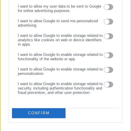
εξαρτώμενο τέκνο δεν υποχρεούται να επαναλάβει την ίδια
I want to allow my user data to be sent to Google
for online advertising purposes.
τάξη λόγω του αριθμού των απουσιών του. Η ρήτρα αυτή
ΣΥΝΕΧΙΣΤΕ ΣΤΟ WEBSITE
εφαρμόζεται από το σχολικό έτος 2020-2021. Ωστόσο
I want to allow Google to send me personalized
advertising.
υπάρχει και μεταβατική διάταξη για τους μετανάστες που
ΕΓΓΡΑΦΗ
λαμβάνουν ήδη από το 2018 το Επίδομα Παιδιού, ώστε να μην
I want to allow Google to enable storage related to
analytics like cookies on web or device identifiers
το χάσουν από το 2020 αλλά να συνεχίσουν να το λαμβάνουν
in apps.
με την προϋπόθεση της 5ετίας. Αναφέρεται λοιπόν πως
I want to allow Google to enable storage related to
«πολίτες τρίτων χωρών, στους οποίους έχει χορηγηθεί
functionality of the website or app.
επίδομα παιδιού εξακολουθούν να λαμβάνουν το επίδομα
I want to allow Google to enable storage related to
παιδιού υπό τις ίδιες προϋποθέσεις, βάσει των οποίων το
personalization.
επίδομα τους χορηγήθηκε και δεν εμπίπτουν στο πεδίο
I want to allow Google to enable storage related to
εφαρμογής της τροποποιητικής ρύθμισης».
security, including authentication functionality and
fraud prevention, and other user protection.
Επίδομα ενοικίου – στέγασης
Αντίστοιχες αλλαγές φέρνει και για τους δικαιούχους του
CONFIRM
επιδόματος ενοικίου – στέγασης. Όπως ίσχυε, οι δικαιούχοι
πρέπει να διαμένουν νόμιμα και μόνιμα στην ελληνική