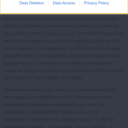
Data Deletion
Data Access
Privacy Policy
επικράτεια κατά τα τελευταία 5 έτη πριν από την υποβολή της
αίτησης, όπως αυτό αποδεικνύεται από την υποβολή
δηλώσεων φορολογίας εισοδήματος για τα έτη αυτά ή από
κάθε άλλο πρόσφορο δικαιολογητικό. Ωστόσο προστίθεται
πως ειδικά οι πολίτες τρίτων χωρών – οι οποίοι δεν έχουν την
ιδιότητα του ομογενούς, του πολίτη κράτους μέλους της Ε.Ε,
του πρόσφυγα, του ανιθαγενούς, του πολίτη στον οποίο έχει
χορηγηθεί καθεστώς παραμονής για ανθρωπιστικούς λόγους –
χρειάζονται για να εισπράξουν το επίδομα να διαμένουν
νόμιμα και μόνιμα στην ελληνική επικράτεια κατά τα τελευταία
12 έτη πριν από την υποβολή της αίτησης.
Ταυτόχρονα εισάγεται νέο κριτήριο η πραγματική φοίτηση
στην υποχρεωτική εκπαίδευση. Στις περιπτώσεις που το
νοικοκυριό περιλαμβάνει ανήλικα μέλη, για τα οποία
συντρέχουν οι προϋποθέσεις φοίτησής τους στην
υποχρεωτική εκπαίδευση, το επίδομα χορηγείται υπό την
προϋπόθεση, αφενός, της εγγραφής τους σε σχολείο,