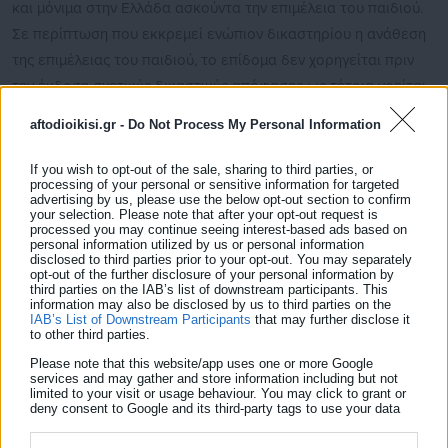
και μόνιμα στην Ελλάδα ασκούντα την επιμέλεια του παιδιού.
Σε περίπτωση που εκκρεμεί ενώπιον δικαστηρίου η ανάθεση
της επιμέλειας του παιδιού, το επίδομα δεν χορηγείται πριν
την έκδοση σχετικής δικαστικής απόφασης ως τέτοια νοείται
δε και η απόφαση, με την οποία ανατίθεται η επιμέλεια του
aftodioikisi.gr -
Do Not Process My Personal Information
παιδιού στο πλαίσιο ζητηθείσας προσωρινής δικαστικής
προστασίας.
If you wish to opt-out of the sale, sharing to third parties, or
processing of your personal or sensitive information for targeted
advertising by us, please use the below opt-out section to confirm
Επίδομα Παιδιού
your selection. Please note that after your opt-out request is
processed you may continue seeing interest-based ads based on
personal information utilized by us or personal information
Δυο αλλαγές έρχονται το 2020 στο επίδομα παιδιού που
disclosed to third parties prior to your opt-out. You may separately
θεσμοθετήθηκε το 2018. Αναλυτικότερα για τους νέους
opt-out of the further disclosure of your personal information by
third parties on the IAB’s list of downstream participants. This
δικαιούχους του επιδόματος, μετανάστες – πολίτες τρίτων
information may also be disclosed by us to third parties on the
IAB’s List of Downstream Participants
that may further disclose it
χωρών οι οποίοι δεν είναι ομογενείς, δεν είναι πολίτες
to other third parties.
κρατών μελών της Ε.Ε., δεν έχουν αναγνωριστεί ως
Please note that this website/app uses one or more Google
πρόσφυγες με βάση το νέο νόμο του 2019 και δεν έχουν ούτε
services and may gather and store information including but not
limited to your visit or usage behaviour. You may click to grant or
το καθεστώς παραμονής για ανθρωπιστικούς λόγους, το
deny consent to Google and its third-party tags to use your data
for below specified purposes in below Google consent section.
επίδομα θα χορηγείται μόνο σε όσους διαμένουν νόμιμα και