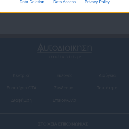
προσέξετε
Data Deletion
Data Access
Privacy Policy
Κεντρική
Εκλογές
Διαύγεια
Ευρετήριο ΟΤΑ
Σύνδεσμοι
Ταυτότητα
Διαφήμιση
Επικοινωνία
ΣΤΟΙΧΕΙΑ ΕΠΙΚΟΙΝΩΝΙΑΣ