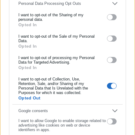
O Κώστας Παναγιωτάκης, πτυχιούχος του τμήματος
Personal Data Processing Opt Outs
Επικοινωνίας και Μέσων Μαζικής Ενημέρωσης του ΕΚΠΑ,
I want to opt-out of the Sharing of my
είναι δημοσιογράφος, μέλος της ΕΣΗΕΑ, με εμπειρία άνω
personal data.
των 20 ετών στο αυτοδιοικητικό & πολιτικό ρεπορτάζ. Τα
Opted In
ΕΓΓΡΑΦΗ NEWSLETTER
τελευταία χρόνια κατέχει θέσεις ευθύνης σε Μέσα τοπικής
Ενημερωθείτε πρώτοι για ειδήσεις και θέματα από το χώρο της
I want to opt-out of the Sale of my Personal
και πανελλαδικής εμβέλειας.
Περισσότερα
Data.
Αυτοδιοίκησης, της δημόσιας διοίκησης, της εργασίας, της
http://www.linkedin.com/in/kostas-panagiotakis-45333141b
Opted In
ασφάλισης αλλά και γενικότερης επικαιρότητας από την Ελλάδα
Tags:
proteinomena,
ΕΠΙΔΟΜΑ ΠΑΙΔΙΟΥ,
ΠΛΗΡΩΜΗ,
και όλο τον κόσμο!
ΤΡΑΠΕΖΕΣ
I want to opt-out of processing my Personal
Data for Targeted Advertising.
Opted In
Συμπλήρωσε όνομα
I want to opt-out of Collection, Use,
Τελευταία νέα
Δημοφιλή
Retention, Sale, and/or Sharing of my
Όλα τα νέα
Personal Data that Is Unrelated with the
Συμπλήρωσε επώνυμο
Purposes for which it was collected.
Opted Out
Συμπλήρωσε email
Google consents
Προτεινόμενα άρθρα
I want to allow Google to enable storage related to
advertising like cookies on web or device
identifiers in apps.