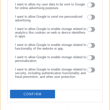
I want to allow my user data to be sent to Google
for online advertising purposes.
ΣΥΝΕΧΙΣΤΕ ΣΤΟ WEBSITE
I want to allow Google to send me personalized
advertising.
ΕΓΓΡΑΦΗ
09.08.2026 | 11:59
09.08.2026 | 11:29
I want to allow Google to enable storage related to
Ασφαλιστικό: Ταχύτερα στη
Αττική: Οι 17 παραλίες με
analytics like cookies on web or device identifiers
σύνταξη για 11 κατηγορίες
Γαλάζια Σημαία – Πού
in apps.
εργαζομένων
απαγορεύεται η κολύμβηση
I want to allow Google to enable storage related to
functionality of the website or app.
Σχετικά άρθρα
I want to allow Google to enable storage related to
personalization.
I want to allow Google to enable storage related to
security, including authentication functionality and
fraud prevention, and other user protection.
01.11.2019 | 13:36
22.07.2019 | 09:24
CONFIRM
Επίδομα παιδιού:
Επίδομα Παιδιού -Γ’ δόση:
«Κλείδωσε» η ημερομηνία
«Απαραίτητες κινήσεις» για
πληρωμής -Τι πρέπει να
να πληρωθείτε (ημερομηνία)