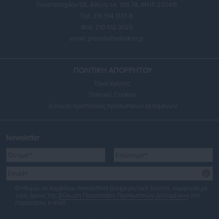
Πανεπιστημίου 56, Αθήνα τ.κ. 106 78, ΜΗΤ: 232416
Τηλ. 210 514 3137-8
Φαξ: 210 512 3020
email:
press@aftodioikisi.gr
ΠΟΛΙΤΙΚΗ ΑΠΟΡΡΗΤΟΥ
Όροι Χρήσης
Πολιτική Cookies
Δήλωση προστασίας προσωπικών δεδομένων
Newsletter
Επιθυμώ να λαμβάνω newsletters (ενημερωτικά δελτία), σύμφωνα με
τους όρους της
Δήλωση Προστασίας Προσωπικών Δεδομένων
στο
παραπάνω e-mail.