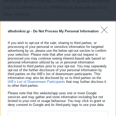
τσεκάρουν για την πληρωμή. Συνήθως, τα χρήματα φαίνονται
πρώτα σε ΕΘΝΙΚΗ και Τρ. ΠΕΙΡΑΙΩΣ και ακολουθούν και οι
άλλες τράπεζες.
aftodioikisi.gr -
Do Not Process My Personal Information
Δείτε ακόμη:
If you wish to opt-out of the sale, sharing to third parties, or
Καταβολή επτά επιδομάτων (ημερομηνίες)
processing of your personal or sensitive information for targeted
advertising by us, please use the below opt-out section to confirm
your selection. Please note that after your opt-out request is
processed you may continue seeing interest-based ads based on
personal information utilized by us or personal information
disclosed to third parties prior to your opt-out. You may separately
opt-out of the further disclosure of your personal information by
third parties on the IAB’s list of downstream participants. This
information may also be disclosed by us to third parties on the
IAB’s List of Downstream Participants
that may further disclose it
to other third parties.
Please note that this website/app uses one or more Google
services and may gather and store information including but not
limited to your visit or usage behaviour. You may click to grant or
deny consent to Google and its third-party tags to use your data
for below specified purposes in below Google consent section.
Κώστας Παναγιωτάκης