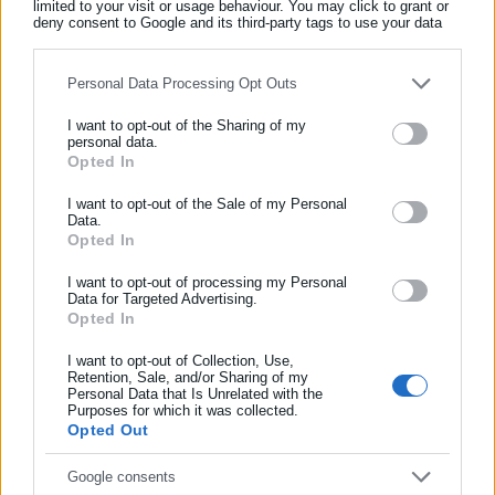
limited to your visit or usage behaviour. You may click to grant or
deny consent to Google and its third-party tags to use your data
for below specified purposes in below Google consent section.
Personal Data Processing Opt Outs
I want to opt-out of the Sharing of my
Παναγιώτης Θεοδωρόπουλος
personal data.
Opted In
ΕΓΓΡΑΦΗ NEWSLETTER
Ο Παναγιώτης Θεοδωρόπουλος είναι δημοσιογράφος με
εξειδίκευση στο πολιτικό ρεπορτάζ και στην κάλυψη
Ενημερωθείτε πρώτοι για ειδήσεις και θέματα από το χώρο της
I want to opt-out of the Sale of my Personal
θεμάτων της τοπικής αυτοδιοίκησης σε ψηφιακά και
Data.
Αυτοδιοίκησης, της δημόσιας διοίκησης, της εργασίας, της
Opted In
ραδιοφωνικά μέσα. Ξεκίνησε σε ηλικία 22 χρονών ως
ασφάλισης αλλά και γενικότερης επικαιρότητας από την Ελλάδα
μαθητευόμενος στην εφημερίδα «Ριζοσπάστης», όπου έμεινε
και όλο τον κόσμο!
I want to opt-out of processing my Personal
για 18 χρόνια καλύπτοντας το κοινωνικό, πολιτικό και
Περισσότερα
Data for Targeted Advertising.
Opted In
Συμπλήρωσε όνομα
κυβερνητικό ρεπορτάζ. Εχει συνεργαστεί με το περιοδικό
«Unfollow» κάνοντας ερευνητική δημοσιογραφία. Από το
Tags:
dept-A,
ΑΠΟΡΡΟΦΗΣΗ,
ΑΠΟΦΟΙΤΟΙ ΕΣΔΔΑ,
ΟΤΑ,
I want to opt-out of Collection, Use,
2019 δουλεύει στο ραδιοφωνικό σταθμό Αθήνα 9.84.
ΥΠΕΣ
Retention, Sale, and/or Sharing of my
Personal Data that Is Unrelated with the
Συμπλήρωσε επώνυμο
Εργάζεται στο aftodioikisi.gr από το 2016, ενώ τα τελευταία
Purposes for which it was collected.
χρόνια κατέχει τη θέση του Διευθυντή Σύνταξης της
Opted Out
ιστοσελίδας.
https://www.facebook.com/theodoropan
Τελευταία νέα
Δημοφιλή
Συμπλήρωσε email
Google consents
Όλα τα νέα