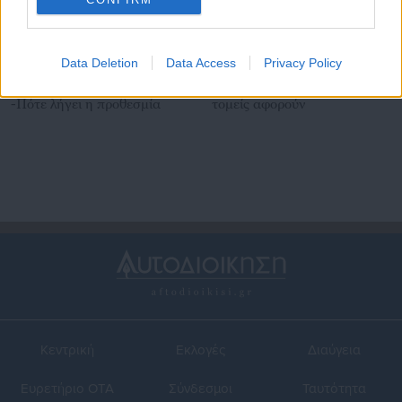
13.08.2017 | 14:13
15.07.2017 | 19:42
Data Deletion
Data Access
Privacy Policy
«Τρέχουν» οι 2.868
Έρχονται επτά νομοσχέδια
προσλήψεις στις ΤΟΜΥ
μέσα στο καλοκαίρι -Ποιους
-Πότε λήγει η προθεσμία
τομείς αφορούν
Κεντρική
Εκλογές
Διαύγεια
Ευρετήριο ΟΤΑ
Σύνδεσμοι
Ταυτότητα