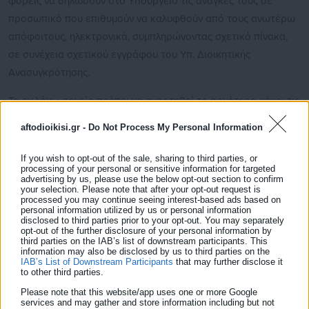
φορείς να δηλώσουν στο Υπουργείο τις ανάγκες τους σε
προσωπικό που επιθυμούν να καλυφθούν από τους ανωτέρω
απόφοιτους, ηλεκτρονικά, συμπληρώνοντας σχετικό πίνακα,
σε συνέχεια σχετικού εγγράφου του Υπ. Διοικητικής
Ανασυγκρότησης.
Το εν λόγω αρχείο πρέπει να αναρτηθεί το αργότερο μέχρι τις
22 Δεκεμβρίου 2017, «ενώ τυχόν μεταγενέστερα αναρτηθέντα
aftodioikisi.gr -
Do Not Process My Personal Information
αρχεία δεν πρόκειται να ληφθούν υπόψη. Επισημαίνεται ότι η
προθεσμία αυτή είναι αποκλειστική», παρατηρεί το ΥΠΕΣ.
If you wish to opt-out of the sale, sharing to third parties, or
processing of your personal or sensitive information for targeted
advertising by us, please use the below opt-out section to confirm
your selection. Please note that after your opt-out request is
processed you may continue seeing interest-based ads based on
personal information utilized by us or personal information
disclosed to third parties prior to your opt-out. You may separately
ΕΓΓΡΑΦΟ
opt-out of the further disclosure of your personal information by
third parties on the IAB’s list of downstream participants. This
information may also be disclosed by us to third parties on the
IAB’s List of Downstream Participants
that may further disclose it
to other third parties.
Please note that this website/app uses one or more Google
services and may gather and store information including but not