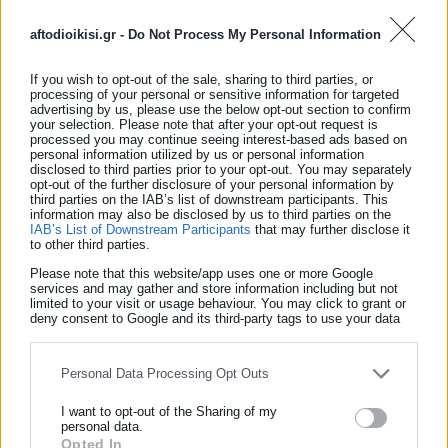
διαβεβαιώνει ότι οι προσπάθειες ανεύρεσης και άλλων
aftodioikisi.gr -
Do Not Process My Personal Information
ομαδικών τάφων θα συνεχιστούν και ο δήμος θα παράσχει
κάθε βοήθεια σε αυτή την κατεύθυνση ώστε να βρεθούν όλοι
If you wish to opt-out of the sale, sharing to third parties, or
processing of your personal or sensitive information for targeted
οι σκελετοί των ανθρώπων που έχασαν τη ζωή τους με αυτό
advertising by us, please use the below opt-out section to confirm
your selection. Please note that after your opt-out request is
τον τρόπο στα μαύρα χρόνια του Εμφυλίου και δεν τους
processed you may continue seeing interest-based ads based on
αποδόθηκαν οι τιμές που παραδοσιακά αποδίδονται στους
personal information utilized by us or personal information
disclosed to third parties prior to your opt-out. You may separately
νεκρούς.
opt-out of the further disclosure of your personal information by
third parties on the IAB’s list of downstream participants. This
information may also be disclosed by us to third parties on the
Οι περισσότεροι από τους σκελετούς ήδη έχουν παραδοθεί
IAB’s List of Downstream Participants
that may further disclose it
στην Αστυνομική Διεύθυνση για έλεγχο και προσδιορισμό της
to other third parties.
ηλικίας και του χρόνου εκτέλεσης.
Please note that this website/app uses one or more Google
services and may gather and store information including but not
limited to your visit or usage behaviour. You may click to grant or
deny consent to Google and its third-party tags to use your data
for below specified purposes in below Google consent section.
Ο Δήμαρχος έχει ζητήσει την επιστροφή των σκελετών έτσι
Personal Data Processing Opt Outs
ώστε:
I want to opt-out of the Sharing of my
personal data.
Δείτε ακόμη:
Opted In