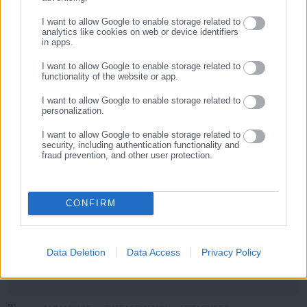
ΕΓΓΡΑΦΗ
Νεαπόλεως-Σταυρουπόλεως να ψαλεί εξόδιος ακολουθία.
I want to allow Google to enable storage related to
analytics like cookies on web or device identifiers
in apps.
I want to allow Google to enable storage related to
functionality of the website or app.
I want to allow Google to enable storage related to
personalization.
I want to allow Google to enable storage related to
security, including authentication functionality and
fraud prevention, and other user protection.
Aftodioikisi News
Η aftodioikisi.gr είναι η βασική Διαδικτυακή πύλη για τους
CONFIRM
ΟΤΑ, το Δημόσιο και την Εργασία στην Ελλάδα,
λειτουργώντας από τον Απρίλιο του 2008 ως πηγή έγκυρης
και συνεχούς ροής ενημέρωσης με ειδήσεις και θέματα από
Data Deletion
Data Access
Privacy Policy
το χώρο της Αυτοδιοίκησης, της Δημόσιας Διοίκησης, της
Εργασίας, της Ασφάλισης αλλά και γενικότερης
Περισσότερα
επικαιρότητας από την Ελλάδα και όλο τον κόσμο. Τον Μάιο
του 2010, μόλις δύο χρόνια μετά την έναρξη της λειτουργίας