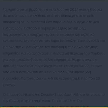
Τα πρώτα οστά βρέθηκαν στο τέλος του 2024 ενώ η Εφορία
Αρχαιοτήτων που κλήθηκε από τον δήμαρχο στο σημείο
απεφάνθη ότι οι σκελετοί δεν παρουσιάζουν αρχαιολογικό
ενδιαφέρον. Ωστόσο ο δήμαρχος Σίμος Δανιηλίδης,
πιστεύοντας ότι υπάρχει τεράστιο ιστορικό και πολιτικό
ενδιαφέρον, όχι μόνο για τον δήμο Νεάπολης-Συκεών αλλά και
για όλη την χώρα, ζήτησε την συνδρομή της αρχαιολογικής
υπηρεσίας για να ανασκαφεί η ευρύτερη περιοχή του πάρκου ,
για να αποκαλυφθούν και άλλα ευρήματα. Μέχρι στιγμής ο
αριθμός των σκελετών ανέρχεται σε τουλάχιστον 22, εκ των
οποίων ο ένας ανήκει σε γυναίκα αφού βρέθηκαν ίχνη
γυναικείου παπουτσιού και 4-5 σε νεαρά άτομα περίπου 20
χρονών.
Ο δήμαρχος Νεάπολης-Συκεών Σίμος Δανιηλίδης ο οποίος από
την πρώτη στιγμή ενημέρωσε τις παρατάξεις της
αντιπολίτευσης στο δημοτικό συμβούλιο για το θέμα,