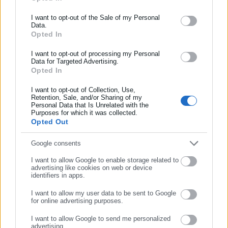
ΕΓΓΡΑΦΗ NEWSLETTER
ΥΠΕΣ: Κατανομή 55 εκατ. στους δήμους για
Ενημερωθείτε πρώτοι για ειδήσεις και θέματα από το χώρο της
I want to opt-out of the Sale of my Personal
πληρωμή μισθών σχολικών καθαριστριών
Data.
Αυτοδιοίκησης, της δημόσιας διοίκησης, της εργασίας, της
Opted In
ασφάλισης αλλά και γενικότερης επικαιρότητας από την Ελλάδα
Οχι στη συστέγαση υπηρεσιών του δήμου
και όλο τον κόσμο!
I want to opt-out of processing my Personal
Θεσσαλονίκης, λένε εργαζόμενοι
Data for Targeted Advertising.
Opted In
Συμπλήρωσε όνομα
I want to opt-out of Collection, Use,
-Να είναι στην διάθεση συγγενών και απογόνων προκειμένου
Retention, Sale, and/or Sharing of my
Personal Data that Is Unrelated with the
Συμπλήρωσε επώνυμο
να πραγματοποιήσουν έλεγχο και διασταύρωση DNA
Purposes for which it was collected.
Opted Out
-Με πρωτοβουλία του δήμου να γίνει ταφικό μνήμα στο σημείο
Συμπλήρωσε email
Google consents
που βρέθηκαν οι σκελετοί.
I want to allow Google to enable storage related to
advertising like cookies on web or device
identifiers in apps.
I want to allow my user data to be sent to Google
-Να τοποθετηθεί μνημείο πάνω από το ταφικό μνήμα.
for online advertising purposes.
ΣΥΝΕΧΙΣΤΕ ΣΤΟ WEBSITE
-Σε συνεννόηση που ήδη έχει γίνει με την Μητρόπολη
I want to allow Google to send me personalized
advertising.