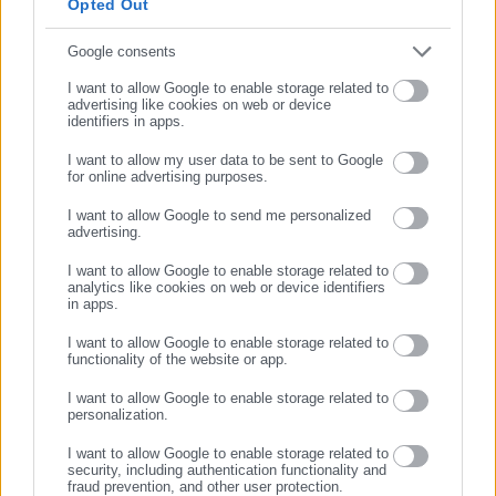
Opted Out
ενισχύει, πλήττει άμεσα τους δημότες που στηρίζονται στις
παρεχόμενες υπηρεσίες
Συμπλήρωσε email
Google consents
Η ευκαιριακή παροχή ορισμένων χώρων της κοινότητας για
I want to allow Google to enable storage related to
advertising like cookies on web or device
κάποιες ώρες σε διαφορετικά μέρη (καθώς έχουν ακουστεί
identifiers in apps.
και τέτοια σενάρια από τη διοίκηση του Κέντρων) δεν
I want to allow my user data to be sent to Google
αποτελεί λύση. Επίσης θεωρούμε πως κάτι τέτοιο είναι η
for online advertising purposes.
ΣΥΝΕΧΙΣΤΕ ΣΤΟ WEBSITE
απαρχή της αλληλοεπικάλυψης των δράσεων των Κέντρων
I want to allow Google to send me personalized
κάτι που θα οδηγήσει στην οριστική συγχώνευση σε ένα
advertising.
ΕΓΓΡΑΦΗ
Κέντρο γεγονός που αφενός έρχεται σε αντίθεση με το
I want to allow Google to enable storage related to
analytics like cookies on web or device identifiers
καταστατικό της εταιρείας και αφετέρου απαξιώνει το
in apps.
Κέντρο μετά από 25 χρόνια λειτουργίας.
I want to allow Google to enable storage related to
functionality of the website or app.
Ως Σωματείο Εργαζομένων στα Κέντρα Πρόληψης απαιτούμε
την παύση της διαδικασίας συστέγασης και στεκόμαστε
I want to allow Google to enable storage related to
personalization.
αλληλέγγυοι στις ανησυχίες των εργαζομένων στα Κέντρα, των
εκπαιδευτικών, των γονέων και της ευρύτερης κοινότητας του
I want to allow Google to enable storage related to
security, including authentication functionality and
Δήμου Θεσσαλονίκης.
fraud prevention, and other user protection.