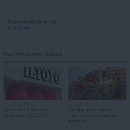
Παράλληλα, αποτελεί κόμβο αμφίδρομης επικοινωνίας
μεταξύ πολιτικών, αιρετών της Αυτοδιοίκησης αλλά και
επιχειρηματιών με τους πολίτες και τους εργαζόμενους στο
Τελευταία νέα
Δημοφιλή
δημόσιο και ιδιωτικό τομέα, ενώ λειτουργεί ως δίαυλος
Όλα τα νέα
διαδραστικής ενημέρωσης και επικοινωνίας μεταξύ της
Περιφέρειας και του Κέντρου. Καθημερινά δέχεται
εκατοντάδες χιλιάδες επισκέψεις από εργαζόμενους στο
δημόσιο και ιδιωτικό τομέα, πολιτικούς, αιρετούς της
Προτεινόμενα άρθρα
Αυτοδιοίκησης, επιχειρηματίες και, κυρίως, πολίτες που
ενδιαφέρονται για τοπικά, εργασιακά, ασφαλιστικά αλλά και
για γενικότερα θέματα της επικαιρότητας.
07.08.2026 | 16:17
07.08.2026 | 16:02
Πρόστιμο 1.000 ευρώ σε
Πληθωρισμός: Αυξήσεις
κατάστημα «IL TOTO»
«φωτιά» σε καύσιμα και
τρόφιμα