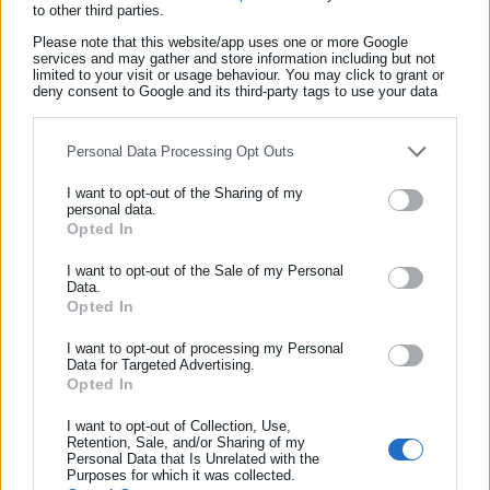
εκτελεσμένων του Εμφυλίου -Τι πρότεινε
to other third parties.
δήμαρχος
Please note that this website/app uses one or more Google
services and may gather and store information including but not
limited to your visit or usage behaviour. You may click to grant or
Ημερίδα για την Ενδοοικογενειακή Βία στο
deny consent to Google and its third-party tags to use your data
Δήμο Φυλής
for below specified purposes in below Google consent section.
Personal Data Processing Opt Outs
Δεδομένων των ανωτέρω, ζητούμε:
I want to opt-out of the Sharing of my
personal data.
Opted In
ΕΓΓΡΑΦΗ NEWSLETTER
1. Τη διατήρηση του υπάρχοντος χώρου του Κεντρικού Τομέα.
Ενημερωθείτε πρώτοι για ειδήσεις και θέματα από το χώρο της
I want to opt-out of the Sale of my Personal
2. Εάν αυτό δεν είναι εφικτό, την εξεύρεση κατάλληλου χώρου
Data.
Αυτοδιοίκησης, της δημόσιας διοίκησης, της εργασίας, της
στο κέντρο της πόλης με χαμηλότερο ενοίκιο.
Opted In
ασφάλισης αλλά και γενικότερης επικαιρότητας από την Ελλάδα
και όλο τον κόσμο!
I want to opt-out of processing my Personal
Data for Targeted Advertising.
Opted In
Συμπλήρωσε όνομα
Η αποστολή των Κέντρων Πρόληψης είναι ζωτικής σημασίας
I want to opt-out of Collection, Use,
Retention, Sale, and/or Sharing of my
για τη δημόσια υγεία και την κοινωνική συνοχή. Οποιαδήποτε
Personal Data that Is Unrelated with the
Συμπλήρωσε επώνυμο
απόφαση που υποβαθμίζει τη λειτουργία τους, αντί να την
Purposes for which it was collected.