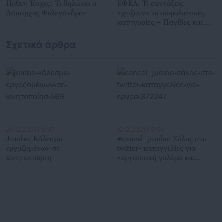
Πόθεν Έσχες: Τι δηλώνει ο
ΕΦΚΑ: Τι συντάξεις
Δήμαρχος Φολεγάνδρου
«χτίζουν» οι ασφαλιστικές
κατηγορίες – Παγίδες και..
καμπανάκια
Σχετικά άρθρα
20.12.2021 | 10:47
16.12.2021 | 13:50
Jumbo: Κάλεσμα
#cancel_jumbo: Σάλος στο
εργαζομένων σε
twitter- καταγγελίες για
κινητοποίηση
«εργασιακή γαλέρα και
ασυδοσία»