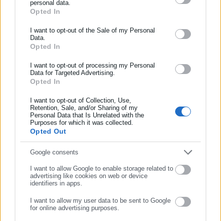
personal data.
τέλος στο πνεύμα παραπληροφόρησης, η Jumbo δηλώνει
Opted In
ΕΓΓΡΑΦΗ NEWSLETTER
κατηγορηματικά ότι ουδέποτε έχει ζητήσει να λειτουργήσουν
Ενημερωθείτε πρώτοι για ειδήσεις και θέματα από το χώρο της
I want to opt-out of the Sale of my Personal
τα καταστήματά της την Κυριακή, 26 Δεκεμβρίου, όπως και να
Data.
Αυτοδιοίκησης, της δημόσιας διοίκησης, της εργασίας, της
Opted In
λειτουργούν τις Κυριακές γενικότερα, με εξαίρεση τις
ασφάλισης αλλά και γενικότερης επικαιρότητας από την Ελλάδα
περιοχές στις οποίες λειτουργούν οι ανταγωνιστές της.
και όλο τον κόσμο!
I want to opt-out of processing my Personal
Data for Targeted Advertising.
Opted In
Συμπλήρωσε όνομα
I want to opt-out of Collection, Use,
Retention, Sale, and/or Sharing of my
Personal Data that Is Unrelated with the
Συμπλήρωσε επώνυμο
Purposes for which it was collected.
Opted Out
Συμπλήρωσε email
Google consents
I want to allow Google to enable storage related to
advertising like cookies on web or device
identifiers in apps.
Νικολέτα Αρκολάκη
Η Νικολέτα Αρκολάκη έχει μεγάλη εμπειρία στη ροή
I want to allow my user data to be sent to Google
for online advertising purposes.
ειδήσεων και ασχολείται εργασιακά και θέματα προσλήψεων.
ΣΥΝΕΧΙΣΤΕ ΣΤΟ WEBSITE
Είναι απόφοιτη του Τμήματος Περιβάλλοντος του