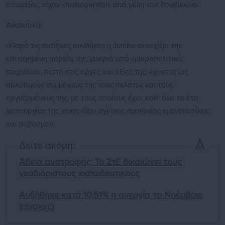
εταιρείας, είχαν «πολιορκηθεί» από μέλη του Ρουβίκωνα.
Αναλυτικά:
«Παρά τις αντίξοες συνθήκες η Jumbo συνεχίζει την
επιτυχημένη πορεία της, μακριά από «μικροπολιτικά
παιχνίδια», πιστή στις αρχές και αξίες της, έχοντας ως
πολύτιμους συμμάχους της τους πελάτες και τους
εργαζομένους της, με τους οποίους έχει, καθ’ όλα τα έτη
λειτουργίας της, αναπτύξει σχέσεις αμοιβαίας εμπιστοσύνης
και σεβασμού.
Δείτε ακόμη:
Άδεια ανατροφής: Το ΣτΕ δικαιώνει τους
νεοδιόριστους εκπαιδευτικούς
Αυξήθηκε κατά 10,51% η ανεργία το Νοέμβριο
(πίνακες)