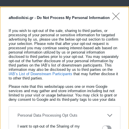
Η Jumbo διαψεύδει κατηγορηματικά όλους τους ισχυρισμούς
aftodioikisi.gr -
Do Not Process My Personal Information
που αναπτύσσονται σε διάφορα συνδικαλιστικά φυλλάδια
σχετικά με τη δήθεν ύπαρξη παράνομων διατάξεων στον
If you wish to opt-out of the sale, sharing to third parties, or
Κανονισμό Εργασίας της και δηλώνει ότι άπασες οι
processing of your personal or sensitive information for targeted
advertising by us, please use the below opt-out section to confirm
προβλέψεις αυτού συνάδουν με τις διατάξεις της ισχύουσας
your selection. Please note that after your opt-out request is
processed you may continue seeing interest-based ads based on
εργατικής νομοθεσίας, κάτι αυτονόητο αφού διαφορετικά δεν
personal information utilized by us or personal information
θα είχαν εγκριθεί από την Πολιτεία.
disclosed to third parties prior to your opt-out. You may separately
opt-out of the further disclosure of your personal information by
third parties on the IAB’s list of downstream participants. This
information may also be disclosed by us to third parties on the
IAB’s List of Downstream Participants
that may further disclose it
to other third parties.
Ειδικά σε ότι αφορά το φερόμενο δικαίωμα της εταιρείας να
Please note that this website/app uses one or more Google
services and may gather and store information including but not
περικόπτει το ¼ του μηνιαίου μισθού των εργαζομένων, όλοι
limited to your visit or usage behaviour. You may click to grant or
deny consent to Google and its third-party tags to use your data
γνωρίζουν ότι, πέραν του εξωφρενικού του ισχυρισμού, κάτι
for below specified purposes in below Google consent section.
τέτοιο ούτε ισχύει ούτε θα μπορούσε ποτέ να ισχύσει βάσει
Personal Data Processing Opt Outs
του κώδικα αξιών και αρχών της Jumbo.
I want to opt-out of the Sharing of my
Τέλος, στα πλαίσια της προσπάθειάς της να δοθεί οριστικό