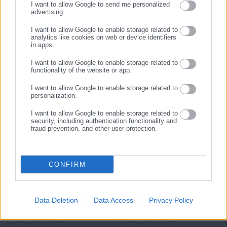
I want to allow Google to send me personalized
Πανεπιστημίου Αιγαίου.
advertising.
ΕΓΓΡΑΦΗ
I want to allow Google to enable storage related to
Tags:
JUMBO,
ΚΑΝΟΝΙΣΜΟΣ ΕΡΓΑΣΙΑΣ,
ΚΑΤΑΓΓΕΛΙΕΣ
analytics like cookies on web or device identifiers
in apps.
I want to allow Google to enable storage related to
functionality of the website or app.
Τελευταία νέα
Δημοφιλή
Όλα τα νέα
I want to allow Google to enable storage related to
personalization.
I want to allow Google to enable storage related to
security, including authentication functionality and
fraud prevention, and other user protection.
Προτεινόμενα άρθρα
CONFIRM
Data Deletion
Data Access
Privacy Policy
02.08.2026 | 08:00
01.08.2026 | 18:59