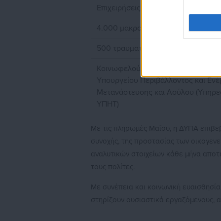
Επιχειρήσεις Ελευσίνας Α.Ε.», στον
4.000 μακροχρόνια άνεργοι στον τ
500 τραυματιοφορείς στο δημόσιο 
Κοινωφελούς χαρακτήρα για 2.260 
Υπουργείου Περιβάλλοντος και Ενέ
Μετανάστευσης και Ασύλου (Υπηρεσ
ΥΠΗΤ)
Με τις πληρωμές Μαΐου, η ΔΥΠΑ επιβε
συνοχής, της προστασίας των οικογενε
αναλυτικών στοιχείων κάθε μήνα αποτε
τους πολίτες.
Με συνέπεια και κοινωνική ευαισθησία
στηρίζουν ουσιαστικά εργαζόμενους, α