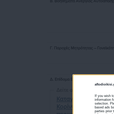
Β. Βοηθήματα Ανεργίας Αυτοαπασ
Γ. Παροχές Μητρότητας – Γονεϊκότ
Δ. Επίδομα Εργασίας
aftodioikisi.
Δείτε ακόμη:
If you wish t
Καταγγελία - Νοσοκο
information f
selection. Pl
Κορίνθου: «Παράνομη
based ads bas
parties prior