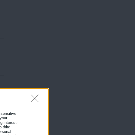
 sensitive
 your
g interest-
 third
ersonal