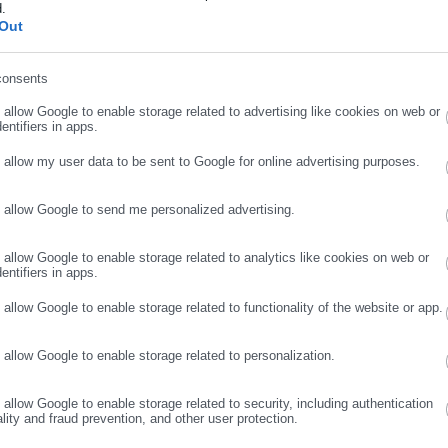
d.
ήρωσε επώνυμο
Out
455.122,06
1.155
consents
ρωσε email
o allow Google to enable storage related to advertising like cookies on web or
entifiers in apps.
o allow my user data to be sent to Google for online advertising purposes.
ομένων – ανέργων
17.552.904
22.352
o allow Google to send me personalized advertising.
ΣΥΝΕΧΙΣΤΕ ΣΤΟ WEBSITE
ΕΓΓΡΑΦΗ
ης
Δαπάνη (€)
o allow Google to enable storage related to analytics like cookies on web or
entifiers in apps.
έα υγείας
496.557,97
o allow Google to enable storage related to functionality of the website or app.
ές Αττικής
87.794,34
o allow Google to enable storage related to personalization.
82.685,22
o allow Google to enable storage related to security, including authentication
0 ανέργων, πρώην εργαζομένων
15.448,96
ality and fraud prevention, and other user protection.
πηγικές και Βιομηχανικές