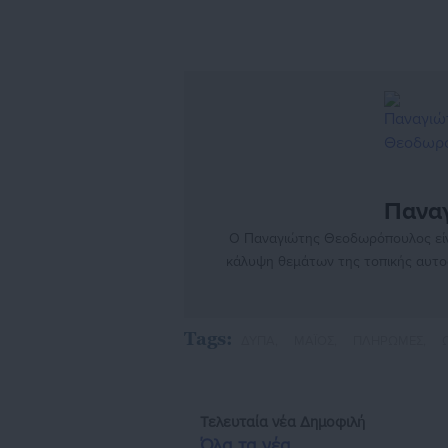
Πανα
Ο Παναγιώτης Θεοδωρόπουλος είνα
κάλυψη θεμάτων της τοπικής αυτοδ
χρονών ως μαθητευόμενος στην εφη
κοινωνικό, πολιτικό και κυβερνητι
ερευνητική δημοσιογραφία. Από το
Tags:
ΔΥΠΑ,
ΜΑΪΟΣ,
ΠΛΗΡΩΜΕΣ,
aftodioikisi.gr από το 2016, ενώ
ιστοσελίδ
Τελευταία νέα
Δημοφιλή
Όλα τα νέα