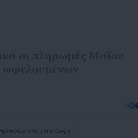
κά οι πληρωμές Μαΐου
α ωφελουμένων
ς προτεινόμενη πηγή στην Google