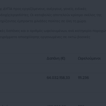
 ΔΥΠΑ προς εργαζόμενους, ανέργους, γονείς, ειδικές
οδοχής/εργοδότες. Οι καταβολές αποτελούν κρίσιμο σκέλος της
τηρίζοντας έμπρακτα χιλιάδες πολίτες σε όλη τη χώρα.
ικές δαπάνες και ο αριθμός ωφελουμένων, ανά κατηγορία παροχώ
προγράμματα απασχόλησης οργανωμένες σε οκτώ βασικές
Δαπάνη (€)
Ωφελούμενοι
64.032.158,33
111.236