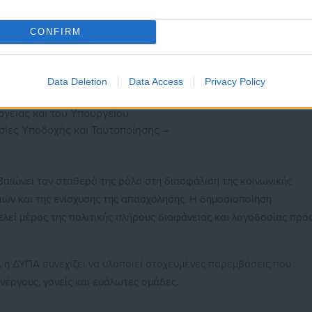
 Δημόσιο Τομέα
CONFIRM
ομέα υγείας
1.369.351,18
σύστημα υγείας
545.829,41
Data Deletion
Data Access
Privacy Policy
άτομα σε υπηρεσίες του
478,20
ργειας και του Υπουργείου
ίες Υποδοχής και Ταυτοποίησης –
βαιώνει τον σταθερό της ρόλο στη διασφάλιση της κοινωνικής
ιών και της ενίσχυσης της απασχόλησης. Η δημοσιοποίηση
λεί μέρος της πολιτικής πλήρους διαφάνειας και λογοδοσίας προ
, η ΔΥΠΑ συνεχίζει να υλοποιεί στοχευμένες παρεμβάσεις που
νέργους, γονείς και ευάλωτες ομάδες.