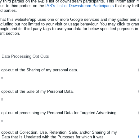
εργαζόμενης»
y third parties on the IAB’s list of downstream participants. This information
us to third parties on the
IAB’s List of Downstream Participants
that may furt
rd parties.
 τραύματά του
that this website/app uses one or more Google services and may gather and s
ου έπεσε από
ncluding but not limited to your visit or usage behaviour. You may click to gra
ogle and its third-party tags to use your data for below specified purposes in
nt section.
l Data Processing Opt Outs
o opt-out of the Sharing of my personal data.
In
ΡΑΦΗ NEWSLETTER
o opt-out of the Sale of my Personal Data.
ωθείτε πρώτοι για ειδήσεις και θέματα από το χώρο της Αυτοδιο
In
ν
514.848,00
2.553
μόσιας διοίκησης, της εργασίας, της ασφάλισης αλλά και γενικότερ
ρότητας από την Ελλάδα και όλο τον κόσμο!
o opt-out of processing my Personal Data for Targeted Advertising.
In
ήρωσε όνομα
o opt-out of Collection, Use, Retention, Sale, and/or Sharing of my
 Data that Is Unrelated with the Purposes for which it was