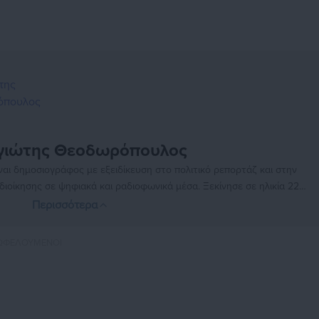
γιώτης Θεοδωρόπουλος
ι δημοσιογράφος με εξειδίκευση στο πολιτικό ρεπορτάζ και στην
ιοίκησης σε ψηφιακά και ραδιοφωνικά μέσα. Ξεκίνησε σε ηλικία 22
μερίδα «Ριζοσπάστης», όπου έμεινε για 18 χρόνια καλύπτοντας το
Περισσότερα
κό ρεπορτάζ. Εχει συνεργαστεί με το περιοδικό «Unfollow» κάνοντας
 2019 δουλεύει στο ραδιοφωνικό σταθμό Αθήνα 9.84. Εργάζεται στο
ΩΦΕΛΟΥΜΕΝΟΙ
 τα τελευταία χρόνια κατέχει τη θέση του Διευθυντή Σύνταξης της
ας.
https://www.facebook.com/theodoropan