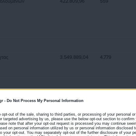
χολούμενων
422.809,96
559
ητας
3.549.889,04
4.779
592.596,32
2.014
gr -
Do Not Process My Personal Information
o opt-out of the sale, sharing to third parties, or processing of your personal or
μείο
or targeted advertising by us, please use the below opt-out section to confirm
ease note that after your opt-out request is processed you may continue seein
 και άδικη η
ed on personal information utilized by us or personal information disclosed to
 to your opt-out. You may separately opt-out of the further disclosure of your p