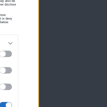
 may also be
her disclose
tore
nt or deny
 below
ίκησης,
ης