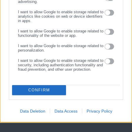
advertising.
του βάλουμε ορό αλήθειας» προκειμένου να γίνει πιστευτός. Η
ΕΓΓΡΑΦΗ
ένταση κλιμακώθηκε, με τον Πρόεδρο να δηλώνει
I want to allow Google to enable storage related to
analytics like cookies on web or device identifiers
χαρακτηριστικά ότι, αφού πηγαίνετε στο Υπουργείο,
in apps.
αναζητήστε εκεί λύσεις, συγκεκριμένα
«στο Υπουργείο, σε
I want to allow Google to enable storage related to
άλλες αρχές ή και στον Πάπα».
functionality of the website or app.
Από πλευράς ΣΕΜΑ επισημάνθηκε ότι η ευθύνη για την
I want to allow Google to enable storage related to
personalization.
παρούσα κατάσταση βαραίνει τη Διοίκηση, καθώς επί των
I want to allow Google to enable storage related to
ημερών της καταγράφονται σοβαρά φαινόμενα σε βάρος των
security, including authentication functionality and
εργαζομένων, αλλά και πρωτόγνωρες αντιδράσεις.
fraud prevention, and other user protection.
Υπενθυμίστηκε επίσης η ευθύνη της Διοίκησης για το ότι, στη
στάση εργασίας και διαμαρτυρία της 18ης Δεκεμβρίου 2025, η
CONFIRM
συντριπτική πλειοψηφία των εργαζομένων βρέθηκε έξω από
το Μουσείο να διαμαρτύρεται. Από πλευράς Προέδρου
ειπώθηκε ότι «δεν έχουμε θέμα και αναλαμβάνουμε τις
Data Deletion
Data Access
Privacy Policy
ευθύνες μας».