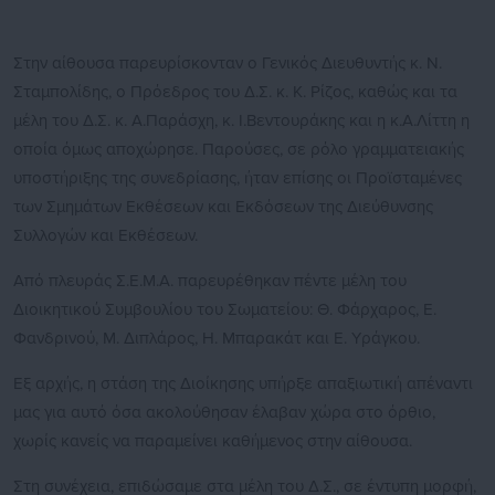
Στην αίθουσα παρευρίσκονταν ο Γενικός Διευθυντής κ. Ν.
Σταμπολίδης, ο Πρόεδρος του Δ.Σ. κ. Κ. Ρίζος, καθώς και τα
μέλη του Δ.Σ. κ. Α.Παράσχη, κ. Ι.Βεντουράκης και η κ.Α.Λίττη η
οποία όμως αποχώρησε. Παρούσες, σε ρόλο γραμματειακής
υποστήριξης της συνεδρίασης, ήταν επίσης οι Προϊσταμένες
των Σμημάτων Εκθέσεων και Εκδόσεων της Διεύθυνσης
Συλλογών και Εκθέσεων.
Από πλευράς Σ.Ε.Μ.Α. παρευρέθηκαν πέντε μέλη του
Διοικητικού Συμβουλίου του Σωματείου: Θ. Φάρχαρος, Ε.
Φανδρινού, Μ. Διπλάρος, Η. Μπαρακάτ και Ε. Υράγκου.
Εξ αρχής, η στάση της Διοίκησης υπήρξε απαξιωτική απέναντι
μας για αυτό όσα ακολούθησαν έλαβαν χώρα στο όρθιο,
χωρίς κανείς να παραμείνει καθήμενος στην αίθουσα.
Στη συνέχεια, επιδώσαμε στα μέλη του Δ.Σ., σε έντυπη μορφή,