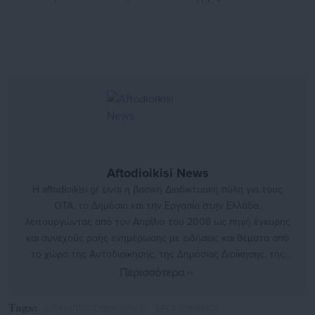
Aftodioikisi News
Η aftodioikisi.gr είναι η βασική Διαδικτυακή πύλη για τους
ΟΤΑ, το Δημόσιο και την Εργασία στην Ελλάδα,
λειτουργώντας από τον Απρίλιο του 2008 ως πηγή έγκυρης
και συνεχούς ροής ενημέρωσης με ειδήσεις και θέματα από
το χώρο της Αυτοδιοίκησης, της Δημόσιας Διοίκησης, της
Εργασίας, της Ασφάλισης αλλά και γενικότερης
Περισσότερα
επικαιρότητας από την Ελλάδα και όλο τον κόσμο. Τον Μάιο
του 2010, μόλις δύο χρόνια μετά την έναρξη της λειτουργίας
Tags:
ΔΟΙΚΗΤΙΚΟ ΣΥΜΒΟΥΛΙΟ,
ΕΡΓΑΖΟΜΕΝΟΙ,