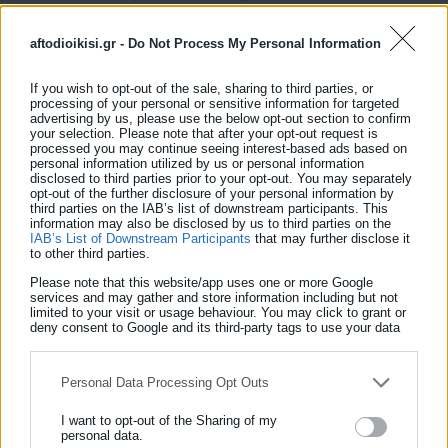
επιλεκτικά, όπως διαπιστώνεται, καθώς έχει παρέλθει το
aftodioikisi.gr -
Do Not Process My Personal Information
εύλογο χρονικό διάστημα για απαντήσεις χωρίς αυτό να έχει
συμβεί, ενώ τέθηκε και το ερώτημα εάν καλύπτει διοικητικά ή
If you wish to opt-out of the sale, sharing to third parties, or
υπηρεσιακά όργανα του Μουσείου που κατονομάζονται στις
processing of your personal or sensitive information for targeted
advertising by us, please use the below opt-out section to confirm
καταγγελίες. Δεν υπήρξε απάντηση επί του συγκεκριμένου
your selection. Please note that after your opt-out request is
ερωτήματος.
processed you may continue seeing interest-based ads based on
personal information utilized by us or personal information
disclosed to third parties prior to your opt-out. You may separately
Ο Πρόεδρος του Δ.Σ. ερωτήθηκε γιατί ο Νομικός Σύμβουλος
opt-out of the further disclosure of your personal information by
third parties on the IAB’s list of downstream participants. This
του Μουσείου δεν απαντά στον Νομικό Σύμβουλο του ΣΕΜΑ
information may also be disclosed by us to third parties on the
IAB’s List of Downstream Participants
that may further disclose it
σχετικά με το αν, στη συνεδρίαση της 28ης Ιανουαρίου,
to other third parties.
εγκρίθηκε η έναρξη διαδικασίας καταβολής των ποσών στους
Please note that this website/app uses one or more Google
συναδέλφους που δικαιώθηκαν δικαστικά για το επίδομα
services and may gather and store information including but not
limited to your visit or usage behaviour. You may click to grant or
επικίνδυνης και ανθυγιεινής εργασίας. Ο Πρόεδρος απάντησε
deny consent to Google and its third-party tags to use your data
for below specified purposes in below Google consent section.
ότι η έγκριση δόθηκε, δηλώνοντας άγνοια ως προς το γιατί
δεν υπάρχει σχετική ενημέρωση και επισημαίνοντας ότι δεν
Personal Data Processing Opt Outs
μπορεί να απαντά για επικοινωνίες, ή μη, μεταξύ προσώπων
I want to opt-out of the Sharing of my
που δεν ήταν παρόντα. ταυτόχρονα μας ενημέρωσε ότι η
personal data.