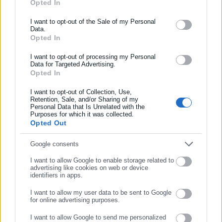
Διεύθυνση Διοικητικών και Οικονομικών υποθέσεων έχει
Opted In
ΕΓΓΡΑΦΗ NEWSLETTER
απευθύνει ερώτημα προς τον ΕΥΚΑ για παροχή
Ενημερωθείτε πρώτοι για ειδήσεις και θέματα από το χώρο της
I want to opt-out of the Sale of my Personal
διευκρινήσεων που αφορούν την καταβολή των ποσών.
Data.
Αυτοδιοίκησης, της δημόσιας διοίκησης, της εργασίας, της
Opted In
ασφάλισης αλλά και γενικότερης επικαιρότητας από την Ελλάδα
Σε ερώτησή μας για το έγγραφο επεξεργασμένων στοιχείων
και όλο τον κόσμο!
I want to opt-out of processing my Personal
της ΣΣΕ, ο Πρόεδρος δήλωσε ότι έχει προωθηθεί από
Data for Targeted Advertising.
πλευράς Μουσείου και ότι «να πάμε στο Υπουργείο να μας
Opted In
Συμπλήρωσε όνομα
πουν» και όταν υπάρξει απάντηση «ελάτε να τα
I want to opt-out of Collection, Use,
ξανασυζητήσουμε». Όταν επισημάναμε ότι ο Νομικός
Retention, Sale, and/or Sharing of my
Personal Data that Is Unrelated with the
Συμπλήρωσε επώνυμο
Εκπρόσωπος του Μουσείου είχε διαμηνύσει στον Νομικό
Purposes for which it was collected.
Opted Out
Σύμβουλο του ΣΕΜΑ πως δεν έχει διαβιβαστεί επίσημο
έγγραφο προς το ΥΠΠΟ, όπως και ότι επίσης κατά τα
Συμπλήρωσε email
Google consents
λεγόμενα του το ΥΠΠΟ δεν εγκρίνει τη ΣΣΕ, μας απάντησε ότι
I want to allow Google to enable storage related to
δεν γνωρίζει τι είπε ο δικηγόρος και δεν έδωσε σαφή
advertising like cookies on web or device
identifiers in apps.
απάντηση. Στο αίτημά μας, δε, να μας κοινοποιηθεί το
έγγραφο ή έστω τα στοιχεία διαβίβασής του, η απάντηση ήταν
I want to allow my user data to be sent to Google
for online advertising purposes.
ότι αυτό δεν μπορεί να γίνει και ότι πρόκειται για
ΣΥΝΕΧΙΣΤΕ ΣΤΟ WEBSITE
«εμπιστευτικό» έγγραφο, συνοδευόμενη από τη φράση αν «θα
I want to allow Google to send me personalized