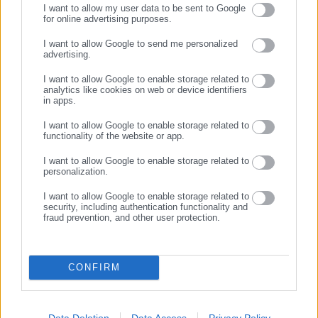
Ταμείων των ΔΕΚΟ – τραπεζών που είχαν κατοχυρωμένο
I want to allow my user data to be sent to Google
for online advertising purposes.
δικαίωμα συνταξιοδότησης έχοντας συμπληρώσει 5.500
ΣΥΝΕΧΙΣΤΕ ΣΤΟ WEBSITE
ημέρες ασφάλισης και ταυτόχρονα ανηλικότητα μπορούν να
I want to allow Google to send me personalized
advertising.
συνταξιοδοτηθούν και μετά την 1/1/2023 ανάλογα με το όριο
ΕΓΓΡΑΦΗ
ηλικίας, όπως αυτό ρυθμίστηκε με βάση τον Ν. 4336/2015.
I want to allow Google to enable storage related to
analytics like cookies on web or device identifiers
in apps.
I want to allow Google to enable storage related to
functionality of the website or app.
Σε αυτές τις κατηγορίες ανήκουν:
I want to allow Google to enable storage related to
personalization.
Μητέρες που είχαν συμπληρώσει το 2010 συνολικά 5.500
I want to allow Google to enable storage related to
ημέρες ασφάλισης και ανήλικο τέκνο και κατοχύρωσαν έτσι το
security, including authentication functionality and
50ό έτος τους για μειωμένη σύνταξη και τα 55 για πλήρη.
fraud prevention, and other user protection.
Μητέρες που είχαν συμπληρώσει το 2011 συνολικά 5.500
ημέρες ασφάλισης και ανήλικο τέκνο και κατοχύρωσαν έτσι το
CONFIRM
52ο έτος τους για μειωμένη σύνταξη και τα 57 για πλήρη.
Μητέρες που είχαν συμπληρώσει το 2012 συνολικά 5.500
Data Deletion
Data Access
Privacy Policy