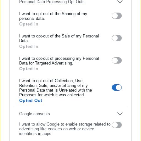
Personal Data Processing Opt Outs
Γυναίκες γεννηµένες το 1966 που συµπλήρωσαν 25ετία
το 2010 (απαιτούμενη ηλικία 55 ετών).
I want to opt-out of the Sharing of my
personal data.
Ανδρες γεννηµένοι έως και το 1966 που συµπλήρωσαν
Opted In
ΕΓΓΡΑΦΗ NEWSLETTER
25ετία το 2011 και όχι νωρίτερα (απαιτούμενη ηλικία 56
ετών).
Ενημερωθείτε πρώτοι για ειδήσεις και θέματα από το χώρο της
I want to opt-out of the Sale of my Personal
Data.
Αυτοδιοίκησης, της δημόσιας διοίκησης, της εργασίας, της
Ανδρες γεννηµένοι έως και το 1964 που συµπλήρωσαν
Opted In
ασφάλισης αλλά και γενικότερης επικαιρότητας από την Ελλάδα
25ετία το 2012 και όχι νωρίτερα (απαιτούμενη ηλικία 58
και όλο τον κόσμο!
ετών).
I want to opt-out of processing my Personal
Data for Targeted Advertising.
Ανδρες γεννηµένοι από το 1967 και εφεξής που
Opted In
Συμπλήρωσε όνομα
συµπλήρωσαν 25ετία το 2011 μπορούν πλέον να
I want to opt-out of Collection, Use,
λάβουν μειωμένη σύνταξη με τη συμπλήρωση του
Retention, Sale, and/or Sharing of my
62ου έτους της ηλικίας τους.
Personal Data that Is Unrelated with the
Συμπλήρωσε επώνυμο
Purposes for which it was collected.
Ανδρες γεννηµένοι από το 1965 και εφεξής που
Opted Out
συµπλήρωσαν 25ετία το 2012 μπορούν πλέον να
Συμπλήρωσε email
λάβουν μειωμένη σύνταξη με τη συμπλήρωση του
Google consents
62ου έτους της ηλικίας τους.
I want to allow Google to enable storage related to
advertising like cookies on web or device
identifiers in apps.
Οι μητέρες και οι χήροι πατέρες ανήλικων τέκνων του ΙΚΑ των