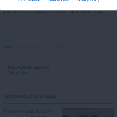
ημέρες ασφάλισης και ανήλικο τέκνο και κατοχύρωσαν έτσι το
55ο έτος τους για μειωμένη σύνταξη και τα 60 για πλήρη.
Tags:
ΠΡΟΩΡΗ ΣΥΝΤΑΞΗ,
ΣΥΝΤΑΞΕΙΣ
Τελευταία νέα
Δημοφιλή
Όλα τα νέα
Προτεινόμενα άρθρα