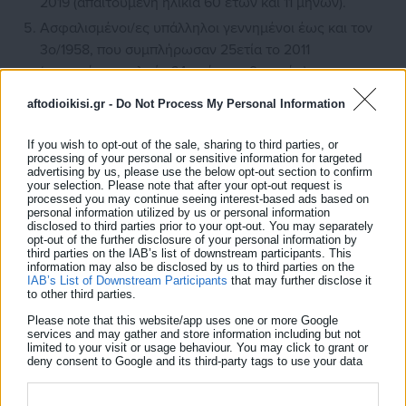
2019 (απαιτούμενη ηλικία 60 ετών και 11 µηνών).
Ασφαλισµένοι/ες υπάλληλοι γεννημένοι έως και τον
3ο/1958, που συµπλήρωσαν 25ετία το 2011
(απαιτούμενη ηλικία 64 ετών και 9 µηνών).
Υπάλληλοι που έχουν συµπληρώσει 40 έτη ασφάλισης
aftodioikisi.gr -
Do Not Process My Personal Information
µέχρι την υποβολή του συνταξιοδοτικού αιτήµατος µε
πραγµατικό ή πλασµατικό χρόνο και συµπληρώνουν το
If you wish to opt-out of the sale, sharing to third parties, or
processing of your personal or sensitive information for targeted
62ο έτος της ηλικίας τους εντός του 2022.
advertising by us, please use the below opt-out section to confirm
your selection. Please note that after your opt-out request is
Τρίτεκνοι δημόσιοι υπάλληλοι γεννηµένοι τον 1ο/1965
processed you may continue seeing interest-based ads based on
έως και τον 7ο/1965 με 21 έτη το 2011 (απαιτούμενη
personal information utilized by us or personal information
disclosed to third parties prior to your opt-out. You may separately
ηλικία 58 ετών και 5 μηνών).
opt-out of the further disclosure of your personal information by
third parties on the IAB’s list of downstream participants. This
Γονείς ανήλικων τέκνων δημόσιοι υπάλληλοι με 25ετία
information may also be disclosed by us to third parties on the
το 2011 που είχαν κατά τη συμπλήρωση της 25ετίας
IAB’s List of Downstream Participants
that may further disclose it
to other third parties.
ανήλικο παιδί και είναι γεννηµένοι από τον 1ο/1965 έως
και τον 7ο/1965 (απαιτούμενη ηλικία 58 ετών και 5
Please note that this website/app uses one or more Google
services and may gather and store information including but not
μηνών).
limited to your visit or usage behaviour. You may click to grant or
deny consent to Google and its third-party tags to use your data
Ανδρες γεννηµένοι το 1961 που συµπλήρωσαν 25ετία
for below specified purposes in below Google consent section.
το 2010 (απαιτούμενη ηλικία 60 ετών).