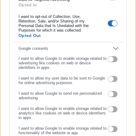
Opted In
Συμπλήρωσε όνομα
Κώστας Παναγιωτάκης
O Κώστας Παναγιωτάκης, πτυχιούχος του τμήματος
I want to opt-out of Collection, Use,
Retention, Sale, and/or Sharing of my
Επικοινωνίας και Μέσων Μαζικής Ενημέρωσης του ΕΚΠΑ,
Personal Data that Is Unrelated with the
Συμπλήρωσε επώνυμο
είναι δημοσιογράφος, μέλος της ΕΣΗΕΑ, με εμπειρία άνω
Purposes for which it was collected.
Opted Out
των 20 ετών στο αυτοδιοικητικό & πολιτικό ρεπορτάζ. Τα
τελευταία χρόνια κατέχει θέσεις ευθύνης σε Μέσα τοπικής
Συμπλήρωσε email
Google consents
και πανελλαδικής εμβέλειας.
Περισσότερα
http://www.linkedin.com/in/kostas-panagiotakis-45333141b
I want to allow Google to enable storage related to
advertising like cookies on web or device
Tags:
identifiers in apps.
proteinomena,
ΑΣΦΑΛΙΣΗ,
ΕΘΝΙΚΗ,
ΣΥΝΤΑΞΗ
I want to allow my user data to be sent to Google
for online advertising purposes.
ΣΥΝΕΧΙΣΤΕ ΣΤΟ WEBSITE
Τελευταία νέα
Δημοφιλή
I want to allow Google to send me personalized
advertising.
Όλα τα νέα
ΕΓΓΡΑΦΗ
I want to allow Google to enable storage related to
analytics like cookies on web or device identifiers
in apps.
Προτεινόμενα άρθρα
I want to allow Google to enable storage related to
functionality of the website or app.