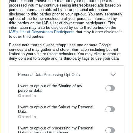
your selection. Please note that after your opt-out request is
υπολογιζόμενη βάσει των εισφορών του εργαζομένου.
processed you may continue seeing interest-based ads based on
personal information utilized by us or personal information
disclosed to third parties prior to your opt-out. You may separately
opt-out of the further disclosure of your personal information by
third parties on the IAB’s list of downstream participants. This
information may also be disclosed by us to third parties on the
Σημείωση: Με 15 έως 19 έτη ασφάλισης, δικαιούστε σύνταξη,
IAB’s List of Downstream Participants
that may further disclose it
to other third parties.
αλλά με μείωση 2% για κάθε έτος που υπολείπεται των 20
Please note that this website/app uses one or more Google
ετών.
services and may gather and store information including but not
limited to your visit or usage behaviour. You may click to grant or
deny consent to Google and its third-party tags to use your data
Το ποσό της εθνικής σύνταξης διαφοροποιείται ανάλογα με το
for below specified purposes in below Google consent section.
ποσοστό αναπηρίας.
Personal Data Processing Opt Outs
I want to opt-out of the Sharing of my
personal data.
Opted In
ΕΓΓΡΑΦΗ NEWSLETTER
Ενημερωθείτε πρώτοι για ειδήσεις και θέματα από το χώρο της
I want to opt-out of the Sale of my Personal
Data.
Αυτοδιοίκησης, της δημόσιας διοίκησης, της εργασίας, της
Opted In
ασφάλισης αλλά και γενικότερης επικαιρότητας από την Ελλάδα
και όλο τον κόσμο!
I want to opt-out of processing my Personal
Data for Targeted Advertising.