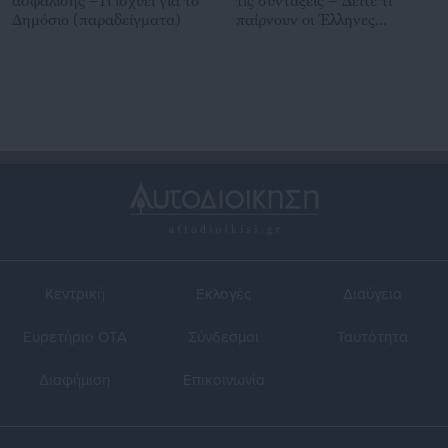
ασφάλισης –Τι ισχύει για το
τις συντάξεις – Δείτε τι
Δημόσιο (παραδείγματα)
παίρνουν οι Έλληνες
(πίνακες)
Κεντρική
Εκλογές
Διαύγεια
Ευρετήριο ΟΤΑ
Σύνδεσμοι
Ταυτότητα
Διαφήμιση
Επικοινωνία