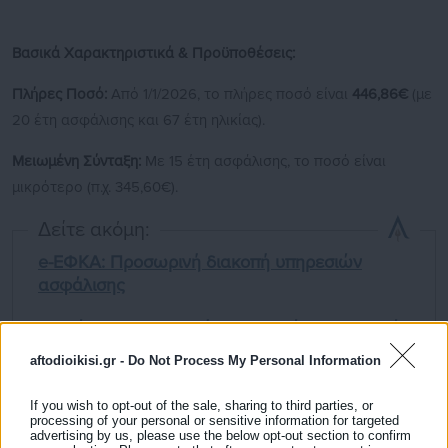
Βασικά Χαρακτηριστικά & Προϋποθέσεις:
Πλήρες Ποσό:
Από 1/1/2026, το πλήρες ποσό είναι
446,86€
(με
20 έτη ασφάλισης και 67 έτη ηλικίας).
Μειωμένη Σύνταξη:
Με 15 έτη ασφάλισης, το ποσό είναι
μικρότερο (π.χ. 345,60€).
Δείτε ακόμη:
e-ΕΦΚΑ: Προσωρινή διακοπή υπηρεσιών
ασφάλισης
Συντάξεις: Πιο ακριβή η εξαγορά πλασματικών
ετών – Πόσο αυξάνεται
aftodioikisi.gr -
Do Not Process My Personal Information
If you wish to opt-out of the sale, sharing to third parties, or
processing of your personal or sensitive information for targeted
Ανταποδοτική Σύνταξη:
Προστίθεται στην εθνική σύνταξη,
advertising by us, please use the below opt-out section to confirm