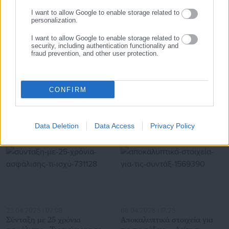
I want to allow Google to enable storage related to
personalization.
I want to allow Google to enable storage related to
security, including authentication functionality and
fraud prevention, and other user protection.
30.07.2026 | 10:10
30.07.2026 | 07:31
ΑΣΕΠ: Οι έξι προκηρύξεις για
Ο Λιβάνιος, η εταιρεία
6.150 προσλήψεις στο
δημοσκοπήσεων & οι
CONFIRM
Δημόσιο
δήμαρχοι
Σχετικά άρθρα
Data Deletion
Data Access
Privacy Policy
23.04.2025 | 07:08
08.04.2026 | 17:25
Σύνταξη με 25 χρόνια
Αποκαλυπτικά στοιχεία για