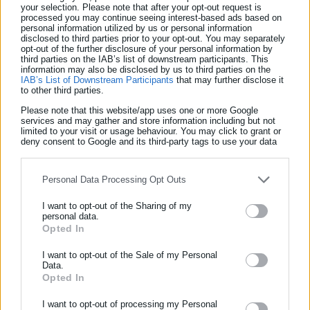
τάξης των 250 ευρώ (Χριστούγεννα), 100 και 100 ευρώ
your selection. Please note that after your opt-out request is
(Πάσχα & Καλοκαίρι). Στην περίπτωση επικράτησης
processed you may continue seeing interest-based ads based on
personal information utilized by us or personal information
αυτού του σεναρίου, δεν θα υπάρξει η αύξηση της
disclosed to third parties prior to your opt-out. You may separately
opt-out of the further disclosure of your personal information by
ειδικής ενίσχυσης χαμηλοσυνταξιούχων, η οποία θα
third parties on the IAB’s list of downstream participants. This
παραμείνει στα 300 ευρώ.
information may also be disclosed by us to third parties on the
IAB’s List of Downstream Participants
that may further disclose it
to other third parties.
Το κυβερνητικό σχέδιο δεν έχει ακόμα οριστικοποιηθεί,
Please note that this website/app uses one or more Google
ωστόσο εντός του Αυγούστου θα ληφθούν οι τελικές
services and may gather and store information including but not
limited to your visit or usage behaviour. You may click to grant or
αποφάσεις με τον πρωθυπουργό να ανακοινώνει τα μέτρα
deny consent to Google and its third-party tags to use your data
από το βήμα της ΔΕΘ, το οποίο φέτος αναμένεται να έχει
for below specified purposes in below Google consent section.
έντονο προεκλογικό χαρακτήρα.
Personal Data Processing Opt Outs
I want to opt-out of the Sharing of my
personal data.
Opted In
ΕΓΓΡΑΦΗ NEWSLETTER
Ενημερωθείτε πρώτοι για ειδήσεις και θέματα από το χώρο της
I want to opt-out of the Sale of my Personal
Data.
Αυτοδιοίκησης, της δημόσιας διοίκησης, της εργασίας, της
Opted In
ασφάλισης αλλά και γενικότερης επικαιρότητας από την Ελλάδα
και όλο τον κόσμο!
I want to opt-out of processing my Personal