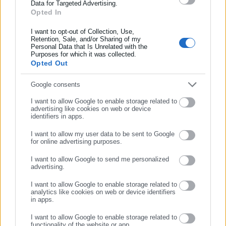
Data for Targeted Advertising.
Opted In
Συμπλήρωσε όνομα
Aftodioikisi News
I want to opt-out of Collection, Use,
Η aftodioikisi.gr είναι η βασική Διαδικτυακή πύλη για τους
Retention, Sale, and/or Sharing of my
ΟΤΑ, το Δημόσιο και την Εργασία στην Ελλάδα,
Personal Data that Is Unrelated with the
Συμπλήρωσε επώνυμο
Purposes for which it was collected.
λειτουργώντας από τον Απρίλιο του 2008 ως πηγή έγκυρης
Opted Out
και συνεχούς ροής ενημέρωσης με ειδήσεις και θέματα από
το χώρο της Αυτοδιοίκησης, της Δημόσιας Διοίκησης, της
Συμπλήρωσε email
Google consents
Εργασίας, της Ασφάλισης αλλά και γενικότερης
Περισσότερα
I want to allow Google to enable storage related to
επικαιρότητας από την Ελλάδα και όλο τον κόσμο. Τον Μάιο
advertising like cookies on web or device
του 2010, μόλις δύο χρόνια μετά την έναρξη της λειτουργίας
identifiers in apps.
Tags:
proteinomena,
ΔΩΡΑ,
ΣΥΝΤΑΞΙΟΥΧΟΙ
της τιμήθηκε με το δημοσιογραφικό Βραβείο Μπότση.
I want to allow my user data to be sent to Google
Παράλληλα, αποτελεί κόμβο αμφίδρομης επικοινωνίας
for online advertising purposes.
ΣΥΝΕΧΙΣΤΕ ΣΤΟ WEBSITE
μεταξύ πολιτικών, αιρετών της Αυτοδιοίκησης αλλά και
I want to allow Google to send me personalized
Τελευταία νέα
Δημοφιλή
επιχειρηματιών με τους πολίτες και τους εργαζόμενους στο
advertising.
Όλα τα νέα
ΕΓΓΡΑΦΗ
δημόσιο και ιδιωτικό τομέα, ενώ λειτουργεί ως δίαυλος
I want to allow Google to enable storage related to
διαδραστικής ενημέρωσης και επικοινωνίας μεταξύ της
analytics like cookies on web or device identifiers
Περιφέρειας και του Κέντρου. Καθημερινά δέχεται
in apps.
εκατοντάδες χιλιάδες επισκέψεις από εργαζόμενους στο
Προτεινόμενα άρθρα
I want to allow Google to enable storage related to
δημόσιο και ιδιωτικό τομέα, πολιτικούς, αιρετούς της
functionality of the website or app.