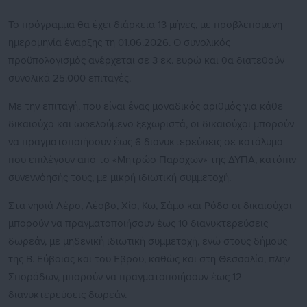
Το πρόγραμμα θα έχει διάρκεια 13 μήνες, με προβλεπόμενη
ημερομηνία έναρξης τη 01.06.2026. Ο συνολικός
προϋπολογισμός ανέρχεται σε 3 εκ. ευρώ και θα διατεθούν
συνολικά 25.000 επιταγές.
Με την επιταγή, που είναι ένας μοναδικός αριθμός για κάθε
δικαιούχο και ωφελούμενο ξεχωριστά, οι δικαιούχοι μπορούν
να πραγματοποιήσουν έως 6 διανυκτερεύσεις σε κατάλυμα
που επιλέγουν από το «Μητρώο Παρόχων» της ΔΥΠΑ, κατόπιν
συνεννόησής τους, με μικρή ιδιωτική συμμετοχή.
Στα νησιά Λέρο, Λέσβο, Χίο, Κω, Σάμο και Ρόδο οι δικαιούχοι
μπορούν να πραγματοποιήσουν έως 10 διανυκτερεύσεις
δωρεάν, με μηδενική ιδιωτική συμμετοχή, ενώ στους δήμους
της Β. Εύβοιας και του Έβρου, καθώς και στη Θεσσαλία, πλην
Σποράδων, μπορούν να πραγματοποιήσουν έως 12
διανυκτερεύσεις δωρεάν.