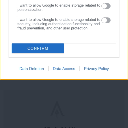
Στο Μητρώο Παρόχων εντάσσονται αυτόματα οι πάροχοι του
I want to allow Google to enable storage related to
personalization.
προηγούμενου έτους, αρκεί να επικαιροποιήσουν τα
δικαιολογητικά συμμετοχής.
I want to allow Google to enable storage related to
security, including authentication functionality and
fraud prevention, and other user protection.
Για περισσότερες πληροφορίες, οι ενδιαφερόμενοι μπορούν
να επισκεφτούν τη διεύθυνση:
CONFIRM
https://www.dypa.gov.gr/koinonikos-toyrismos-ghia-
sintaksioukhoys-e-efka-prwin-oaee
Data Deletion
Data Access
Privacy Policy