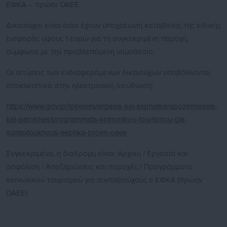
ΕΦΚΑ – πρώην ΟΑΕΕ.
Δικαιούχοι είναι όσοι έχουν υποχρέωση καταβολής της ειδικής
εισφοράς ύψους 1 ευρώ για τη συγκεκριμένη παροχή,
σύμφωνα με την προβλεπόμενη νομοθεσία.
Οι αιτήσεις των ενδιαφερόμενων δικαιούχων υποβάλλονται
αποκλειστικά στην ηλεκτρονική διεύθυνση:
https://www.gov.gr/ipiresies/ergasia-kai-asphalise/apozemioseis-
kai-parokhes/programmata-koinonikou-tourismou-gia-
suntaxioukhous-eephka-proen-oaee
Συγκεκριμένα, η διαδρομή είναι: Αρχική / Εργασία και
ασφάλιση / Αποζημιώσεις και παροχές / Προγράμματα
κοινωνικού τουρισμού για συνταξιούχους e ΕΦΚΑ (πρώην
ΟΑΕΕ).