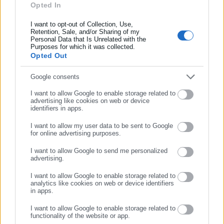
Opted In
Συμπλήρωσε όνομα
Οι πάροχοι
I want to opt-out of Collection, Use,
Retention, Sale, and/or Sharing of my
Personal Data that Is Unrelated with the
Πάροχοι του προγράμματος είναι τουριστικά καταλύματα και
Συμπλήρωσε επώνυμο
Purposes for which it was collected.
ακτοπλοϊκές εταιρείες.
Opted Out
Οι αιτήσεις παρόχων υποβάλλονται από τις 04.05.2026 έως
Συμπλήρωσε email
Google consents
τις 20.05.2026 μέσω gov.gr στην ηλεκτρονική διεύθυνση:
I want to allow Google to enable storage related to
advertising like cookies on web or device
identifiers in apps.
I want to allow my user data to be sent to Google
for online advertising purposes.
https://www.gov.gr/ipiresies/ergasia-kai-asphalise/apozemioseis-
ΣΥΝΕΧΙΣΤΕ ΣΤΟ WEBSITE
kai-parokhes/parokhoi-koinonikou-tourismou-gia-
I want to allow Google to send me personalized
advertising.
ΕΓΓΡΑΦΗ
suntaxioukhous-eephka-proen-oaee
I want to allow Google to enable storage related to
analytics like cookies on web or device identifiers
Συγκεκριμένα, η διαδρομή είναι: Αρχική / Εργασία και
in apps.
ασφάλιση / Αποζημιώσεις και παροχές / Πάροχοι κοινωνικού
I want to allow Google to enable storage related to
τουρισμού για συνταξιούχους e-ΕΦΚΑ (πρώην ΟΑΕΕ).
functionality of the website or app.