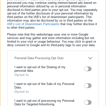
processed you may continue seeing interest-based ads based on
personal information utilized by us or personal information
disclosed to third parties prior to your opt-out. You may separately
opt-out of the further disclosure of your personal information by
third parties on the IAB’s list of downstream participants. This
information may also be disclosed by us to third parties on the
IAB’s List of Downstream Participants
that may further disclose it
Η επιλογή των δικαιούχων βασίζεται στη μοριοδότηση
to other third parties.
συγκεκριμένων κριτηρίων (ΑμεΑ, μονογονέας, αριθμός
Please note that this website/app uses one or more Google
παιδιών, εισόδημα, πρώτη φορά συμμετοχή στο πρόγραμμα ή
services and may gather and store information including but not
limited to your visit or usage behaviour. You may click to grant or
μη συμμετοχή στα δύο προηγούμενα προγράμματα λόγω
deny consent to Google and its third-party tags to use your data
for below specified purposes in below Google consent section.
μοριοδότησης), με αντικειμενικό και διαφανή τρόπο, μέσω του
Ολοκληρωμένου Πληροφοριακού Συστήματος (ΟΠΣ) της
Personal Data Processing Opt Outs
ΔΥΠΑ.
I want to opt-out of the Sharing of my
personal data.
Για πρώτη φορά φέτος οι πολύτεκνοι γονείς εξαιρούνται από
Opted In
ΕΓΓΡΑΦΗ NEWSLETTER
τη διαδικασία της μοριοδότησης και συμμετέχουν στο
πρόγραμμα, εφόσον πληρούν τις προϋποθέσεις συμμετοχής.
Ενημερωθείτε πρώτοι για ειδήσεις και θέματα από το χώρο της
I want to opt-out of the Sale of my Personal
Data.
Αυτοδιοίκησης, της δημόσιας διοίκησης, της εργασίας, της
Opted In
Δεν μπορούν να συμμετάσχουν στο πρόγραμμα όσοι
ασφάλισης αλλά και γενικότερης επικαιρότητας από την Ελλάδα
επιδοτούνται από οποιοδήποτε άλλο πρόγραμμα κοινωνικού
και όλο τον κόσμο!
I want to opt-out of processing my Personal
Data for Targeted Advertising.
τουρισμού για την ίδια περίοδο.