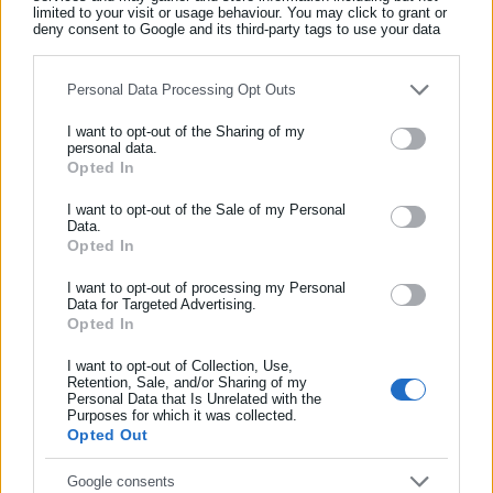
— Πληρούν συγκεκριμένα εισοδηματικά κριτήρια
limited to your visit or usage behaviour. You may click to grant or
deny consent to Google and its third-party tags to use your data
for below specified purposes in below Google consent section.
— Έως 40.000€ για οικογένεια με ένα παιδί
Personal Data Processing Opt Outs
— Έως 39.000€ για μονογονεϊκή οικογένεια με ένα παιδί
I want to opt-out of the Sharing of my
— +5.000€/τέκνο από το δεύτερο παιδί
personal data.
Opted In
ΕΓΓΡΑΦΗ NEWSLETTER
Αν όμως κάποιοι έχουν προχωρήσει σε αλλαγή στοιχείων στο
Ενημερωθείτε πρώτοι για ειδήσεις και θέματα από το χώρο της
I want to opt-out of the Sale of my Personal
μητρώο της ΑΑΔΕ έως και τις 31 Ιουλίου επειδή πρόσθεσαν
Data.
Αυτοδιοίκησης, της δημόσιας διοίκησης, της εργασίας, της
Opted In
εξαρτώμενο τέκνο, τότε ο νόμος προβλέπει δίμηνη
ασφάλισης αλλά και γενικότερης επικαιρότητας από την Ελλάδα
καθυστέρηση έως τις 31 Αυγούστου για την καταβολή των
και όλο τον κόσμο!
I want to opt-out of processing my Personal
Data for Targeted Advertising.
χρημάτων καθώς θα πρέπει να συνεκτιμηθούν οι νέοι
Opted In
Συμπλήρωσε όνομα
παράγοντες.
I want to opt-out of Collection, Use,
Retention, Sale, and/or Sharing of my
Personal Data that Is Unrelated with the
Συμπλήρωσε επώνυμο
Purposes for which it was collected.
Opted Out
Κοινή φορολογική δήλωση
Συμπλήρωσε email
Google consents