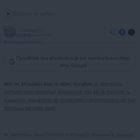
Ακούστε το άρθρο
Παναγιώτης
Θεοδωρόπουλος
Προσθήκη του aftodioikisi.gr ως προτεινόμενη πηγή
στην Google
Από τις 24 Ιουνίου έως το τέλος του μήνα
, με
απευθείας
πίστωση στον τραπεζικό λογαριασμό που έχουν δηλώσει οι
δικαιούχοι, αναμένεται να καταβληθεί
η έκτακτη ενίσχυση των
150 ευρώ για κάθε παιδί.
Τα παραπάνω γνωστοποίησε η Υπουργός Κοινωνικής Συνοχής