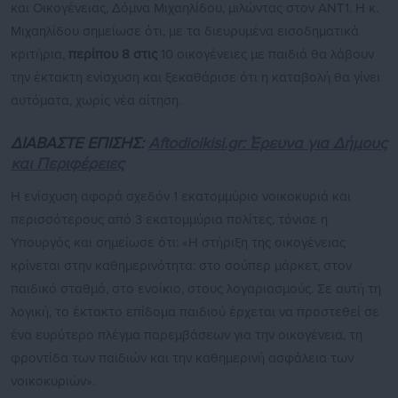
και Οικογένειας, Δόμνα Μιχαηλίδου, μιλώντας στον ANT1. H κ.
Μιχαηλίδου σημείωσε ότι, με τα διευρυμένα εισοδηματικά
κριτήρια,
περίπου 8 στις
10 οικογένειες με παιδιά θα λάβουν
την έκτακτη ενίσχυση και ξεκαθάρισε ότι η καταβολή θα γίνει
αυτόματα, χωρίς νέα αίτηση.
ΔΙΑΒΑΣΤΕ ΕΠΙΣΗΣ:
Aftodioikisi.gr: Έρευνα για Δήμους
και Περιφέρειες
Η ενίσχυση αφορά σχεδόν 1 εκατομμύριο νοικοκυριά και
περισσότερους από 3 εκατομμύρια πολίτες, τόνισε η
Υπουργός και σημείωσε ότι: «Η στήριξη της οικογένειας
κρίνεται στην καθημερινότητα: στο σούπερ μάρκετ, στον
παιδικό σταθμό, στο ενοίκιο, στους λογαριασμούς. Σε αυτή τη
λογική, το έκτακτο επίδομα παιδιού έρχεται να προστεθεί σε
ένα ευρύτερο πλέγμα παρεμβάσεων για την οικογένεια, τη
φροντίδα των παιδιών και την καθημερινή ασφάλεια των
νοικοκυριών».