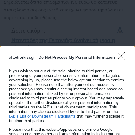
Σημειώνεται ότι το επίδομα των 150 ευρώ θα κατατεθεί
στους λογαριασμούς των δικαιούχων εφόσον τηρούνται οι
παρακάτω προϋποθέσεις:
Δείτε ακόμη:
Νταντάδες της Γειτονιάς: Ανοίγει σήμερα η
πλατφόρμα για τους γονείς
aftodioikisi.gr -
Do Not Process My Personal Information
ΔΥΠΑ: Τα αποτελέσματα ενίσχυσης «νέας
επιχειρηματικότητας» 18-29 ετών
If you wish to opt-out of the sale, sharing to third parties, or
processing of your personal or sensitive information for targeted
advertising by us, please use the below opt-out section to confirm
your selection. Please note that after your opt-out request is
processed you may continue seeing interest-based ads based on
— Είναι φορολογικοί κάτοικοι Ελλάδας
personal information utilized by us or personal information
disclosed to third parties prior to your opt-out. You may separately
— Έχουν γνωστοποιήσει τον τραπεζικό τους λογαριασμό στην
opt-out of the further disclosure of your personal information by
third parties on the IAB’s list of downstream participants. This
ΑΑΔΕ με βάση τα στοιχεία των περσινών φορολογικών
information may also be disclosed by us to third parties on the
IAB’s List of Downstream Participants
that may further disclose it
δηλώσεων όπως αυτές είχαν διαμορφωθεί έως την τελευταία
to other third parties.
εργάσιμη του Μάϊου, που ήταν η Παρασκευή 29.
Please note that this website/app uses one or more Google
services and may gather and store information including but not