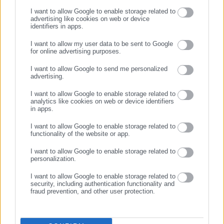
Στις περιπτώσεις κοινής φορολογικής δήλωσης (είτε έγγαμων
I want to allow Google to enable storage related to
μερών είτε μερών συμφώνου συμβίωσης), ΌΛΟ το ποσό
advertising like cookies on web or device
identifiers in apps.
καταβάλλεται στον σύζυγο που έχει δηλωθεί ως υπόχρεος
στην εκκαθαρισμένη δήλωση φορολογίας εισοδήματος
I want to allow my user data to be sent to Google
for online advertising purposes.
φορολογικού έτους 2024.
ΣΥΝΕΧΙΣΤΕ ΣΤΟ WEBSITE
I want to allow Google to send me personalized
Χωριστές φορολογικές δηλώσεις
advertising.
ΕΓΓΡΑΦΗ
I want to allow Google to enable storage related to
Στις χωριστές φορολογικές δηλώσεις η ενίσχυση που αφορά
analytics like cookies on web or device identifiers
στα κοινά εξαρτώμενα τέκνα καταβάλλεται ΚΑΤΆ ΤΟ ΉΜΙΣΥ
in apps.
σε κάθε γονέα. Για τα μη κοινά εξαρτώμενα τέκνα το ποσό
I want to allow Google to enable storage related to
καταβάλλεται ολόκληρο σε αυτόν που τα δηλώνει ως
functionality of the website or app.
εξαρτώμενα. Αν και οι 2 γονείς τα δηλώνουν εξαρτώμενα τότε
I want to allow Google to enable storage related to
personalization.
μοιράζονται το ποσό.
I want to allow Google to enable storage related to
security, including authentication functionality and
fraud prevention, and other user protection.